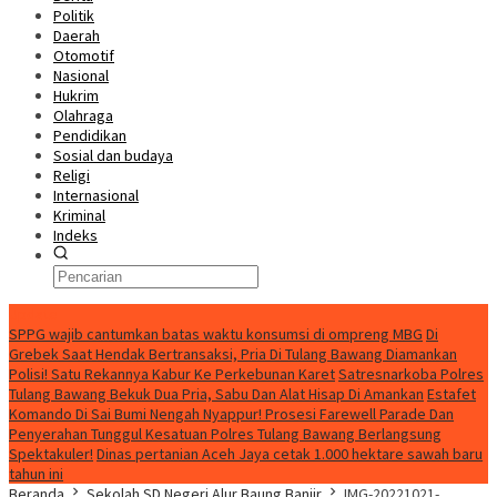
Politik
Daerah
Otomotif
Nasional
Hukrim
Olahraga
Pendidikan
Sosial dan budaya
Religi
Internasional
Kriminal
Indeks
Update
SPPG wajib cantumkan batas waktu konsumsi di ompreng MBG
Di
Grebek Saat Hendak Bertransaksi, Pria Di Tulang Bawang Diamankan
Polisi! Satu Rekannya Kabur Ke Perkebunan Karet
Satresnarkoba Polres
Tulang Bawang Bekuk Dua Pria, Sabu Dan Alat Hisap Di Amankan
Estafet
Komando Di Sai Bumi Nengah Nyappur! Prosesi Farewell Parade Dan
Penyerahan Tunggul Kesatuan Polres Tulang Bawang Berlangsung
Spektakuler!
Dinas pertanian Aceh Jaya cetak 1.000 hektare sawah baru
tahun ini
Beranda
Sekolah SD Negeri Alur Baung Banjir
IMG-20221021-