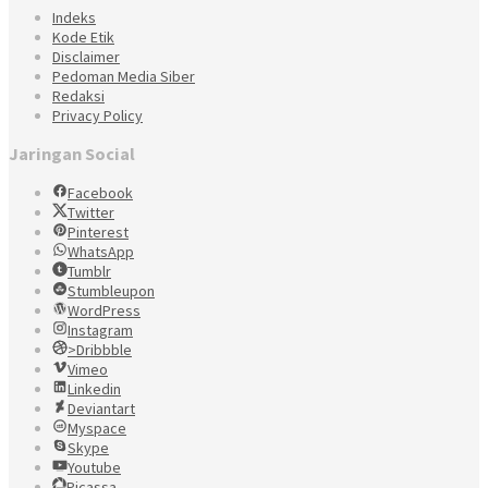
Indeks
Kode Etik
Disclaimer
Pedoman Media Siber
Redaksi
Privacy Policy
Jaringan Social
Facebook
Twitter
Pinterest
WhatsApp
Tumblr
Stumbleupon
WordPress
Instagram
>Dribbble
Vimeo
Linkedin
Deviantart
Myspace
Skype
Youtube
Picassa