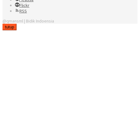
Flickr
RSS
@qmansml | Bidik Indoensia
tutup