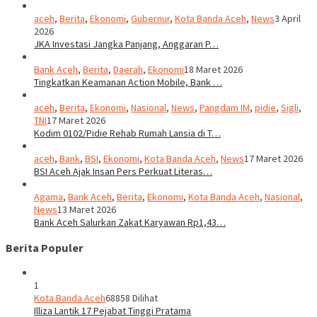
aceh
,
Berita
,
Ekonomi
,
Gubernur
,
Kota Banda Aceh
,
News
3 April
2026
JKA Investasi Jangka Panjang, Anggaran P…
Bank Aceh
,
Berita
,
Daerah
,
Ekonomi
18 Maret 2026
Tingkatkan Keamanan Action Mobile, Bank …
aceh
,
Berita
,
Ekonomi
,
Nasional
,
News
,
Pangdam IM
,
pidie
,
Sigli
,
TNI
17 Maret 2026
Kodim 0102/Pidie Rehab Rumah Lansia di T…
aceh
,
Bank
,
BSI
,
Ekonomi
,
Kota Banda Aceh
,
News
17 Maret 2026
BSI Aceh Ajak Insan Pers Perkuat Literas…
Agama
,
Bank Aceh
,
Berita
,
Ekonomi
,
Kota Banda Aceh
,
Nasional
,
News
13 Maret 2026
Bank Aceh Salurkan Zakat Karyawan Rp1,43…
Berita Populer
1
Kota Banda Aceh
68858 Dilihat
Illiza Lantik 17 Pejabat Tinggi Pratama