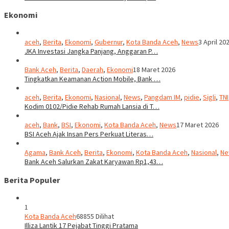
Ekonomi
aceh
,
Berita
,
Ekonomi
,
Gubernur
,
Kota Banda Aceh
,
News
3 April 20
JKA Investasi Jangka Panjang, Anggaran P…
Bank Aceh
,
Berita
,
Daerah
,
Ekonomi
18 Maret 2026
Tingkatkan Keamanan Action Mobile, Bank …
aceh
,
Berita
,
Ekonomi
,
Nasional
,
News
,
Pangdam IM
,
pidie
,
Sigli
,
TNI
Kodim 0102/Pidie Rehab Rumah Lansia di T…
aceh
,
Bank
,
BSI
,
Ekonomi
,
Kota Banda Aceh
,
News
17 Maret 2026
BSI Aceh Ajak Insan Pers Perkuat Literas…
Agama
,
Bank Aceh
,
Berita
,
Ekonomi
,
Kota Banda Aceh
,
Nasional
,
Ne
Bank Aceh Salurkan Zakat Karyawan Rp1,43…
Berita Populer
1
Kota Banda Aceh
68855 Dilihat
Illiza Lantik 17 Pejabat Tinggi Pratama