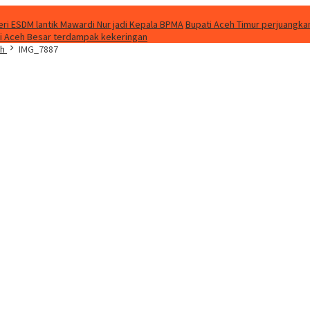
ri ESDM lantik Mawardi Nur jadi Kepala BPMA
Bupati Aceh Timur perjuangkan
 di Aceh Besar terdampak kekeringan
ih
IMG_7887