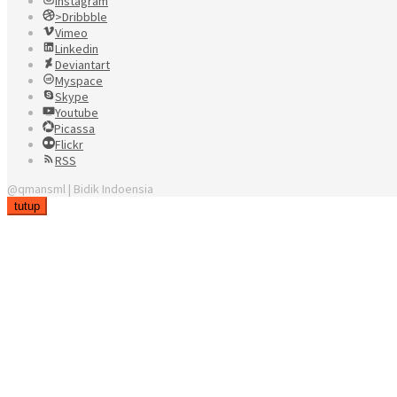
Instagram
>Dribbble
Vimeo
Linkedin
Deviantart
Myspace
Skype
Youtube
Picassa
Flickr
RSS
@qmansml | Bidik Indoensia
tutup