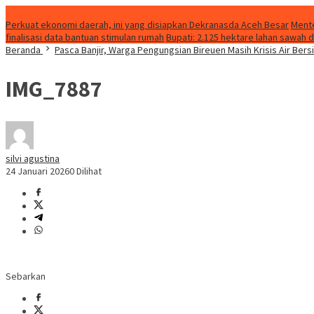
Update
Perkuat ekonomi daerah, ini yang disiapkan Dekranasda Aceh Besar
Mente
finalisasi data bantuan stimulan rumah
Bupati: 2.125 hektare lahan sawah
Beranda
Pasca Banjir, Warga Pengungsian Bireuen Masih Krisis Air Bers
IMG_7887
silvi agustina
24 Januari 2026
0 Dilihat
Sebarkan