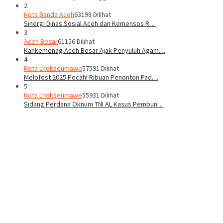
2
Kota Banda Aceh
63198 Dilihat
Sinergi Dinas Sosial Aceh dan Kemensos R…
3
Aceh Besar
61156 Dilihat
Kankemenag Aceh Besar Ajak Penyuluh Agam…
4
Kota Lhokseumawe
57591 Dilihat
Melofest 2025 Pecah! Ribuan Penonton Pad…
5
Kota Lhokseumawe
55931 Dilihat
Sidang Perdana Oknum TNI AL Kasus Pembun…