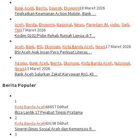
Bank Aceh
,
Berita
,
Daerah
,
Ekonomi
18 Maret 2026
Tingkatkan Keamanan Action Mobile, Bank …
aceh
,
Berita
,
Ekonomi
,
Nasional
,
News
,
Pangdam IM
,
pidie
,
Sigli
,
TNI
17 Maret 2026
Kodim 0102/Pidie Rehab Rumah Lansia di T…
aceh
,
Bank
,
BSI
,
Ekonomi
,
Kota Banda Aceh
,
News
17 Maret 2026
BSI Aceh Ajak Insan Pers Perkuat Literas…
Agama
,
Bank Aceh
,
Berita
,
Ekonomi
,
Kota Banda Aceh
,
Nasional
,
News
13 Maret 2026
Bank Aceh Salurkan Zakat Karyawan Rp1,43…
Berita Populer
1
Kota Banda Aceh
68857 Dilihat
Illiza Lantik 17 Pejabat Tinggi Pratama
2
Kota Banda Aceh
63198 Dilihat
Sinergi Dinas Sosial Aceh dan Kemensos R…
3