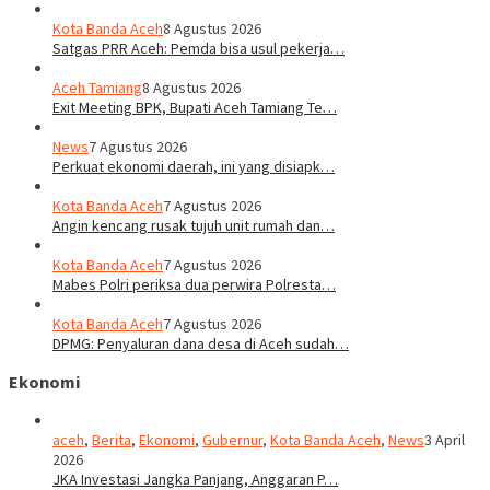
Kota Banda Aceh
8 Agustus 2026
Satgas PRR Aceh: Pemda bisa usul pekerja…
Aceh Tamiang
8 Agustus 2026
Exit Meeting BPK, Bupati Aceh Tamiang Te…
News
7 Agustus 2026
Perkuat ekonomi daerah, ini yang disiapk…
Kota Banda Aceh
7 Agustus 2026
Angin kencang rusak tujuh unit rumah dan…
Kota Banda Aceh
7 Agustus 2026
Mabes Polri periksa dua perwira Polresta…
Kota Banda Aceh
7 Agustus 2026
DPMG: Penyaluran dana desa di Aceh sudah…
Ekonomi
aceh
,
Berita
,
Ekonomi
,
Gubernur
,
Kota Banda Aceh
,
News
3 April
2026
JKA Investasi Jangka Panjang, Anggaran P…