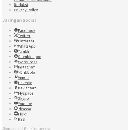
Redaksi
Privacy Policy
Jaringan Social
Facebook
Twitter
Pinterest
WhatsApp
Tumblr
Stumbleupon
WordPress
Instagram
>Dribbble
Vimeo
Linkedin
Deviantart
Myspace
Skype
Youtube
Picassa
Flickr
RSS
@qmansml | Bidik Indoensia