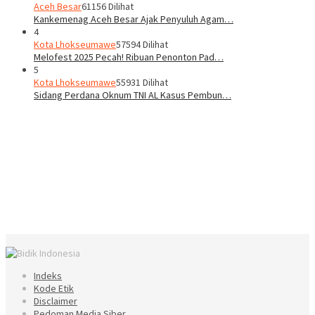
Aceh Besar
61156 Dilihat
Kankemenag Aceh Besar Ajak Penyuluh Agam…
4
Kota Lhokseumawe
57594 Dilihat
Melofest 2025 Pecah! Ribuan Penonton Pad…
5
Kota Lhokseumawe
55931 Dilihat
Sidang Perdana Oknum TNI AL Kasus Pembun…
Indeks
Kode Etik
Disclaimer
Pedoman Media Siber