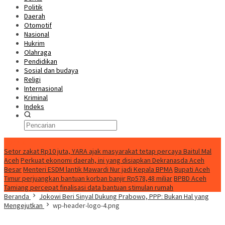
Politik
Daerah
Otomotif
Nasional
Hukrim
Olahraga
Pendidikan
Sosial dan budaya
Religi
Internasional
Kriminal
Indeks
Update
Setor zakat Rp10 juta, YARA ajak masyarakat tetap percaya Baitul Mal
Aceh
Perkuat ekonomi daerah, ini yang disiapkan Dekranasda Aceh
Besar
Menteri ESDM lantik Mawardi Nur jadi Kepala BPMA
Bupati Aceh
Timur perjuangkan bantuan korban banjir Rp578,48 miliar
BPBD Aceh
Tamiang percepat finalisasi data bantuan stimulan rumah
Beranda
Jokowi Beri Sinyal Dukung Prabowo, PPP: Bukan Hal yang
Mengejutkan
wp-header-logo-4.png