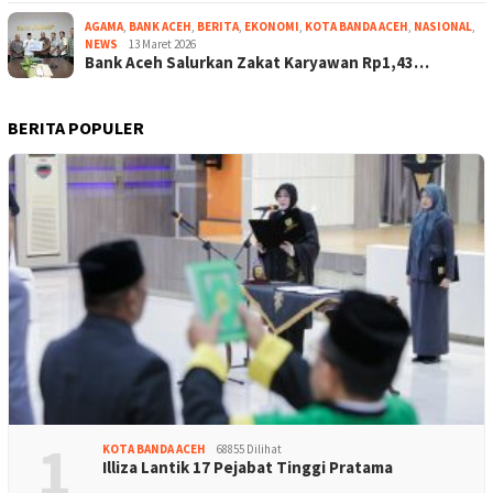
AGAMA
,
BANK ACEH
,
BERITA
,
EKONOMI
,
KOTA BANDA ACEH
,
NASIONAL
,
NEWS
13 Maret 2026
Bank Aceh Salurkan Zakat Karyawan Rp1,43…
BERITA POPULER
1
KOTA BANDA ACEH
68855 Dilihat
Illiza Lantik 17 Pejabat Tinggi Pratama