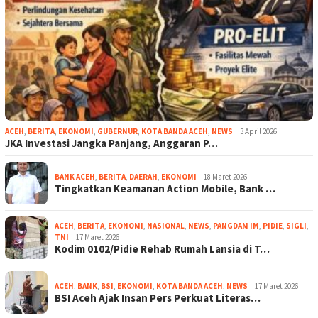
ACEH
,
BERITA
,
EKONOMI
,
GUBERNUR
,
KOTA BANDA ACEH
,
NEWS
3 April 2026
JKA Investasi Jangka Panjang, Anggaran P…
BANK ACEH
,
BERITA
,
DAERAH
,
EKONOMI
18 Maret 2026
Tingkatkan Keamanan Action Mobile, Bank …
ACEH
,
BERITA
,
EKONOMI
,
NASIONAL
,
NEWS
,
PANGDAM IM
,
PIDIE
,
SIGLI
,
TNI
17 Maret 2026
Kodim 0102/Pidie Rehab Rumah Lansia di T…
ACEH
,
BANK
,
BSI
,
EKONOMI
,
KOTA BANDA ACEH
,
NEWS
17 Maret 2026
BSI Aceh Ajak Insan Pers Perkuat Literas…