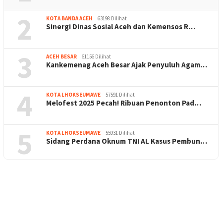
2
KOTA BANDA ACEH
63198 Dilihat
Sinergi Dinas Sosial Aceh dan Kemensos R…
3
ACEH BESAR
61156 Dilihat
Kankemenag Aceh Besar Ajak Penyuluh Agam…
4
KOTA LHOKSEUMAWE
57591 Dilihat
Melofest 2025 Pecah! Ribuan Penonton Pad…
5
KOTA LHOKSEUMAWE
55931 Dilihat
Sidang Perdana Oknum TNI AL Kasus Pembun…