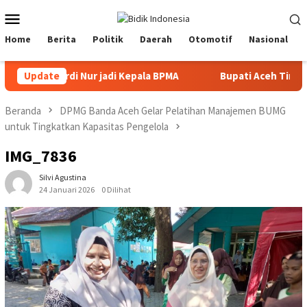
Loncat
Menu
ke
Mobile
konten
Home
Berita
Politik
Daerah
Otomotif
Nasional
Mawardi Nur jadi Kepala BPMA
Update
Bupati Aceh Timur perjuang
Beranda
DPMG Banda Aceh Gelar Pelatihan Manajemen BUMG
untuk Tingkatkan Kapasitas Pengelola
IMG_7836
Silvi Agustina
24 Januari 2026
0 Dilihat