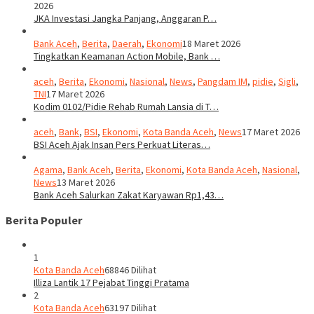
2026
JKA Investasi Jangka Panjang, Anggaran P…
Bank Aceh
,
Berita
,
Daerah
,
Ekonomi
18 Maret 2026
Tingkatkan Keamanan Action Mobile, Bank …
aceh
,
Berita
,
Ekonomi
,
Nasional
,
News
,
Pangdam IM
,
pidie
,
Sigli
,
TNI
17 Maret 2026
Kodim 0102/Pidie Rehab Rumah Lansia di T…
aceh
,
Bank
,
BSI
,
Ekonomi
,
Kota Banda Aceh
,
News
17 Maret 2026
BSI Aceh Ajak Insan Pers Perkuat Literas…
Agama
,
Bank Aceh
,
Berita
,
Ekonomi
,
Kota Banda Aceh
,
Nasional
,
News
13 Maret 2026
Bank Aceh Salurkan Zakat Karyawan Rp1,43…
Berita Populer
1
Kota Banda Aceh
68846 Dilihat
Illiza Lantik 17 Pejabat Tinggi Pratama
2
Kota Banda Aceh
63197 Dilihat