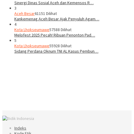
Sinergi Dinas Sosial Aceh dan Kemensos R…
3
Aceh Besar
61151 Dilihat
Kankemenag Aceh Besar Ajak Penyuluh Agam…
4
Kota Lhokseumawe
57588 Dilihat
Melofest 2025 Pecah! Ribuan Penonton Pad…
5
Kota Lhokseumawe
55928 Dilihat
Sidang Perdana Oknum TNI AL Kasus Pembun…
Indeks
Kode Etik