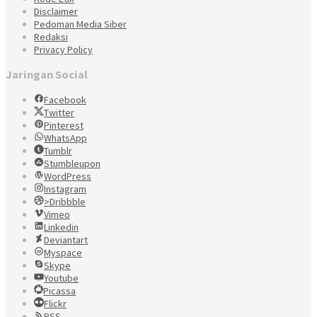
Disclaimer
Pedoman Media Siber
Redaksi
Privacy Policy
Jaringan Social
Facebook
Twitter
Pinterest
WhatsApp
Tumblr
Stumbleupon
WordPress
Instagram
>Dribbble
Vimeo
Linkedin
Deviantart
Myspace
Skype
Youtube
Picassa
Flickr
RSS