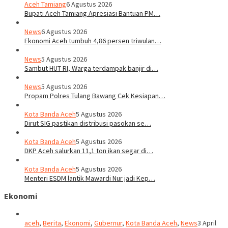
Aceh Tamiang
6 Agustus 2026
Bupati Aceh Tamiang Apresiasi Bantuan PM…
News
6 Agustus 2026
Ekonomi Aceh tumbuh 4,86 persen triwulan…
News
5 Agustus 2026
Sambut HUT RI, Warga terdampak banjir di…
News
5 Agustus 2026
Propam Polres Tulang Bawang Cek Kesiapan…
Kota Banda Aceh
5 Agustus 2026
Dirut SIG pastikan distribusi pasokan se…
Kota Banda Aceh
5 Agustus 2026
DKP Aceh salurkan 11,1 ton ikan segar di…
Kota Banda Aceh
5 Agustus 2026
Menteri ESDM lantik Mawardi Nur jadi Kep…
Ekonomi
aceh
,
Berita
,
Ekonomi
,
Gubernur
,
Kota Banda Aceh
,
News
3 April