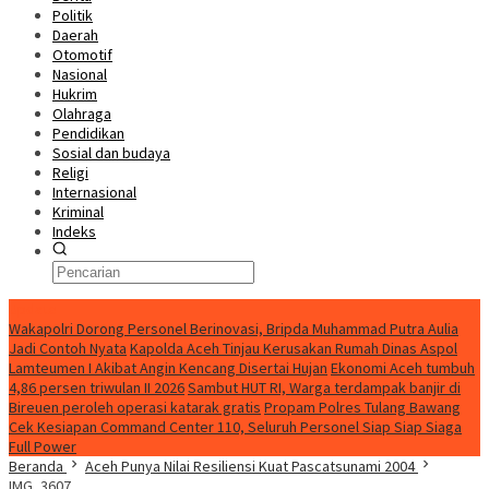
Politik
Daerah
Otomotif
Nasional
Hukrim
Olahraga
Pendidikan
Sosial dan budaya
Religi
Internasional
Kriminal
Indeks
Update
Wakapolri Dorong Personel Berinovasi, Bripda Muhammad Putra Aulia
Jadi Contoh Nyata
Kapolda Aceh Tinjau Kerusakan Rumah Dinas Aspol
Lamteumen I Akibat Angin Kencang Disertai Hujan
Ekonomi Aceh tumbuh
4,86 persen triwulan II 2026
Sambut HUT RI, Warga terdampak banjir di
Bireuen peroleh operasi katarak gratis
Propam Polres Tulang Bawang
Cek Kesiapan Command Center 110, Seluruh Personel Siap Siap Siaga
Full Power
Beranda
Aceh Punya Nilai Resiliensi Kuat Pascatsunami 2004
IMG_3607