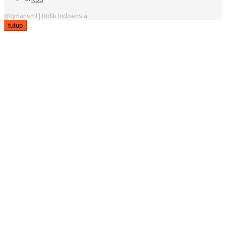
@qmansml | Bidik Indoensia
tutup