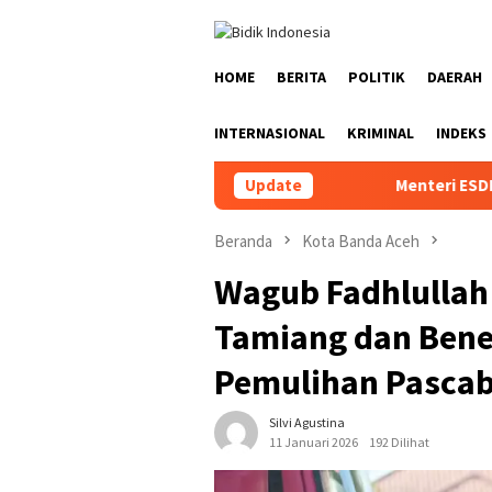
Loncat
ke
konten
HOME
BERITA
POLITIK
DAERAH
INTERNASIONAL
KRIMINAL
INDEKS
Update
Menteri ESDM lantik Mawar
Beranda
Kota Banda Aceh
Wagub Fadhlullah
Tamiang dan Bene
Pemulihan Pascab
Silvi Agustina
11 Januari 2026
192 Dilihat