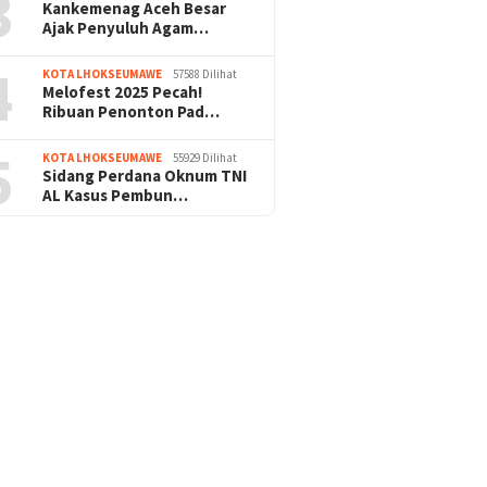
3
Kankemenag Aceh Besar
Ajak Penyuluh Agam…
4
KOTA LHOKSEUMAWE
57588 Dilihat
Melofest 2025 Pecah!
Ribuan Penonton Pad…
5
KOTA LHOKSEUMAWE
55929 Dilihat
Sidang Perdana Oknum TNI
AL Kasus Pembun…