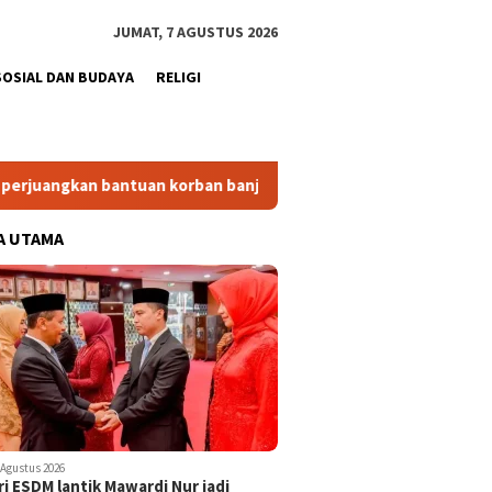
JUMAT, 7 AGUSTUS 2026
SOSIAL DAN BUDAYA
RELIGI
antuan korban banjir Rp578,48 miliar
BPBD Aceh Tamiang
A UTAMA
 Agustus 2026
i ESDM lantik Mawardi Nur jadi