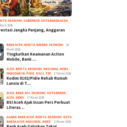
RITA
,
EKONOMI
,
GUBERNUR
,
KOTA BANDA ACEH
,
 April 2026
vestasi Jangka Panjang, Anggaran
BANK ACEH
,
BERITA
,
DAERAH
,
EKONOMI
18
Maret 2026
Tingkatkan Keamanan Action
Mobile, Bank …
ACEH
,
BERITA
,
EKONOMI
,
NASIONAL
,
NEWS
,
PANGDAM IM
,
PIDIE
,
SIGLI
,
TNI
17 Maret 2026
Kodim 0102/Pidie Rehab Rumah
Lansia di T…
ACEH
,
BANK
,
BSI
,
EKONOMI
,
KOTA BANDA
ACEH
,
NEWS
17 Maret 2026
BSI Aceh Ajak Insan Pers Perkuat
Literas…
AGAMA
,
BANK ACEH
,
BERITA
,
EKONOMI
,
KOTA
BANDA ACEH
,
NASIONAL
,
NEWS
13 Maret 2026
Bank Aceh Salurkan Zakat