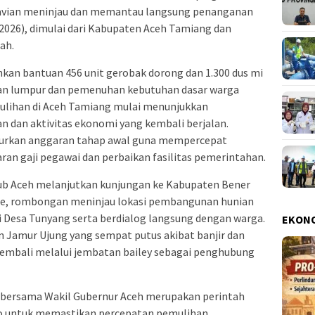
vian meninjau dan memantau langsung penanganan
2026), dimulai dari Kabupaten Aceh Tamiang dan
ah.
kan bantuan 456 unit gerobak dorong dan 1.300 dus mi
an lumpur dan pemenuhan kebutuhan dasar warga
lihan di Aceh Tamiang mulai menunjukkan
dan aktivitas ekonomi yang kembali berjalan.
lurkan anggaran tahap awal guna mempercepat
an gaji pegawai dan perbaikan fasilitas pemerintahan.
ub Aceh melanjutkan kunjungan ke Kabupaten Bener
ele, rombongan meninjau lokasi pembangunan hunian
 Desa Tunyang serta berdialog langsung dengan warga.
EKON
Jamur Ujung yang sempat putus akibat banjir dan
 kembali melalui jembatan bailey sebagai penghubung
bersama Wakil Gubernur Aceh merupakan perintah
o untuk memastikan percepatan pemulihan