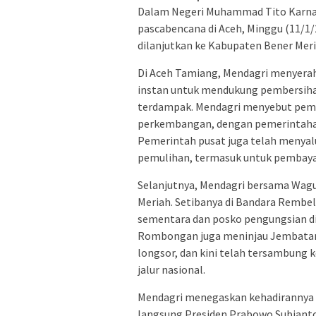
Dalam Negeri Muhammad Tito Karna
pascabencana di Aceh, Minggu (11/1/
dilanjutkan ke Kabupaten Bener Meri
Di Aceh Tamiang, Mendagri menyerah
instan untuk mendukung pembersih
terdampak. Mendagri menyebut pemu
perkembangan, dengan pemerintahan 
Pemerintah pusat juga telah menya
pemulihan, termasuk untuk pembayar
Selanjutnya, Mendagri bersama Wag
Meriah. Setibanya di Bandara Remb
sementara dan posko pengungsian di
Rombongan juga meninjau Jembatan 
longsor, dan kini telah tersambung
jalur nasional.
Mendagri menegaskan kehadirannya 
langsung Presiden Prabowo Subiant