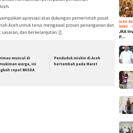
Aceh.
yampaikan apresiasi atas dukungan pemerintah pusat
ACEH
,
BE
ah Aceh untuk terus mengawal proses penanganan dan
NEWS
3
JKA In
 sasaran, dan berkelanjutan. []
P…
rimau muncul di
Penduduk miskin di Aceh
mukiman warga, ini
bertambah pada Maret
ngkah cepat BKSDA