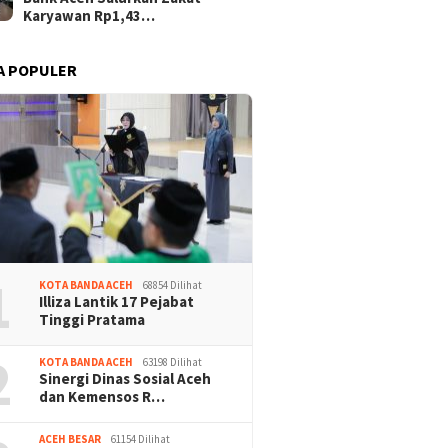
Karyawan Rp1,43…
A POPULER
1
KOTA BANDA ACEH
68854 Dilihat
Illiza Lantik 17 Pejabat
Tinggi Pratama
2
KOTA BANDA ACEH
63198 Dilihat
Sinergi Dinas Sosial Aceh
dan Kemensos R…
ACEH BESAR
61154 Dilihat