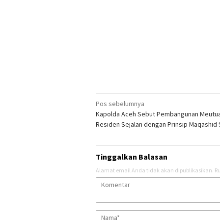
Navigasi
Pos sebelumnya
Kapolda Aceh Sebut Pembangunan Meutu
pos
Residen Sejalan dengan Prinsip Maqashid 
Tinggalkan Balasan
Alamat email Anda tidak akan dipublikasikan.
Ru