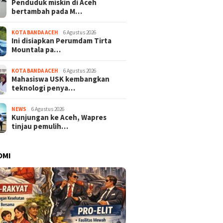
Penduduk miskin di Aceh
bertambah pada M…
KOTA BANDA ACEH
6 Agustus 2026
Ini disiapkan Perumdam Tirta
Mountala pa…
KOTA BANDA ACEH
6 Agustus 2026
Mahasiswa USK kembangkan
teknologi penya…
NEWS
6 Agustus 2026
Kunjungan ke Aceh, Wapres
tinjau pemulih…
OMI