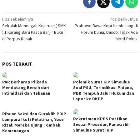
Navigasi
Pos sebelumnya
Pos berikutnya
Sekolah Menengah Kejuruan ( SMK
Prabowo Bawa Kopi Hambalang di
pos
) 1 Karang Baru Pasca Banjir Buku
Forum Dunia, Dasco: Tidak Ada
di Perpus Rusak
Motif Politik
POS TERKAIT
PAR Berharap Pilkada
Polemik Surat KIP Simeulue
Mendatang Bersih dari
Soal PSU, Terindikasi Pidana,
Intimidasi dan Tekanan
PBB Tempuh Jalur Hukum dan
Lapor ke DKPP
Ribuan Saksi dan Guraklih PDIP
Rekrutmen KPPS Pastikan
Lampura Ikuti Pelatihan, Yose
Sesuai Prosedur, Panwaslih
Rizal: Mereka Ujung Tombak
Simeulue Surati KIP
Kemenangan