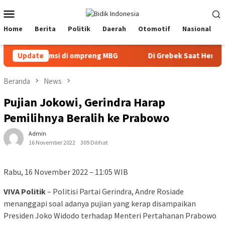
Loncat
Menu
ke
Mobile
konten
Home
Berita
Politik
Daerah
Otomotif
Nasional
konsumsi di ompreng MBG
Update
Di Grebek Saat Hendak Bertran
Beranda
News
Pujian Jokowi, Gerindra Harap
Pemilihnya Beralih ke Prabowo
Admin
16 November 2022
309 Dilihat
Rabu, 16 November 2022 – 11:05 WIB
VIVA Politik
– Politisi Partai Gerindra, Andre Rosiade
menanggapi soal adanya pujian yang kerap disampaikan
Presiden Joko Widodo terhadap Menteri Pertahanan Prabowo