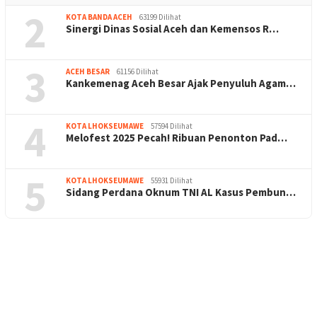
2
KOTA BANDA ACEH
63199 Dilihat
Sinergi Dinas Sosial Aceh dan Kemensos R…
3
ACEH BESAR
61156 Dilihat
Kankemenag Aceh Besar Ajak Penyuluh Agam…
4
KOTA LHOKSEUMAWE
57594 Dilihat
Melofest 2025 Pecah! Ribuan Penonton Pad…
5
KOTA LHOKSEUMAWE
55931 Dilihat
Sidang Perdana Oknum TNI AL Kasus Pembun…