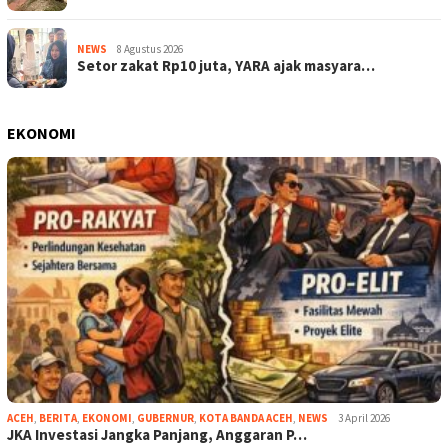
NEWS
8 Agustus 2026
Setor zakat Rp10 juta, YARA ajak masyara…
EKONOMI
ACEH
,
BERITA
,
EKONOMI
,
GUBERNUR
,
KOTA BANDA ACEH
,
NEWS
3 April 2026
JKA Investasi Jangka Panjang, Anggaran P…