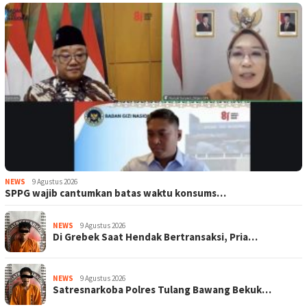
NEWS
9 Agustus 2026
SPPG wajib cantumkan batas waktu konsums…
NEWS
9 Agustus 2026
Di Grebek Saat Hendak Bertransaksi, Pria…
NEWS
9 Agustus 2026
Satresnarkoba Polres Tulang Bawang Bekuk…