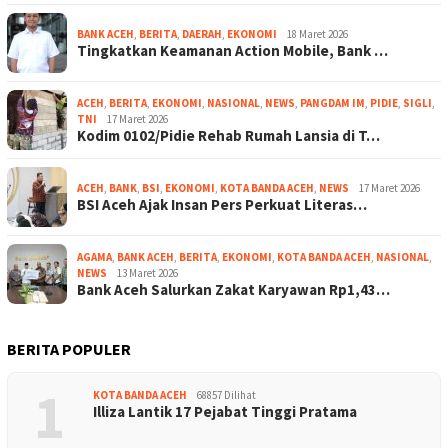
BANK ACEH
,
BERITA
,
DAERAH
,
EKONOMI
18 Maret 2026
Tingkatkan Keamanan Action Mobile, Bank …
ACEH
,
BERITA
,
EKONOMI
,
NASIONAL
,
NEWS
,
PANGDAM IM
,
PIDIE
,
SIGLI
,
TNI
17 Maret 2026
Kodim 0102/Pidie Rehab Rumah Lansia di T…
ACEH
,
BANK
,
BSI
,
EKONOMI
,
KOTA BANDA ACEH
,
NEWS
17 Maret 2026
BSI Aceh Ajak Insan Pers Perkuat Literas…
AGAMA
,
BANK ACEH
,
BERITA
,
EKONOMI
,
KOTA BANDA ACEH
,
NASIONAL
,
NEWS
13 Maret 2026
Bank Aceh Salurkan Zakat Karyawan Rp1,43…
BERITA POPULER
1
KOTA BANDA ACEH
68857 Dilihat
Illiza Lantik 17 Pejabat Tinggi Pratama