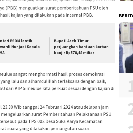
nya (PBB) menguatkan surat pemberitahuan PSU oleh
asil kajian yang dilakukan pada internal PBB.
BERIT
nteri ESDM lantik
Bupati Aceh Timur
wardi Nur jadi Kepala
perjuangkan bantuan korban
MA
banjir Rp578,48 miliar
imeulue sangat menghormati hasil proses demokrasi
 yang lalu dan alhamdulillah terlaksana dengan baik,
 dari KIP Simeulue kita perkuat sesuai dengan kajian di
ul 23.30 Wib tanggal 24 Februari 2024 atau delapan jam
P mengeluarkan surat Pemberitahuan Pelaksanaan PSU
 tersebut pada TPS 002 Desa Suka Karya Kecamatan
rat suara yang dilakukan pemungutan suara.