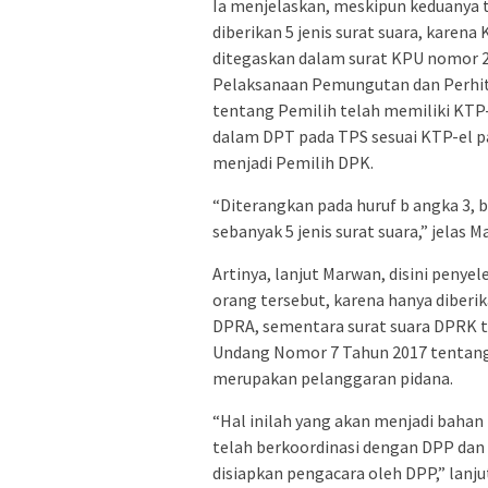
Ia menjelaskan, meskipun keduanya t
diberikan 5 jenis surat suara, karena
ditegaskan dalam surat KPU nomor 2
Pelaksanaan Pemungutan dan Perhitu
tentang Pemilih telah memiliki KTP-e
dalam DPT pada TPS sesuai KTP-el pa
menjadi Pemilih DPK.
“Diterangkan pada huruf b angka 3,
sebanyak 5 jenis surat suara,” jelas
Artinya, lanjut Marwan, disini peny
orang tersebut, karena hanya diberi
DPRA, sementara surat suara DPRK ti
Undang Nomor 7 Tahun 2017 tentang
merupakan pelanggaran pidana.
“Hal inilah yang akan menjadi bahan
telah berkoordinasi dengan DPP da
disiapkan pengacara oleh DPP,” lanju