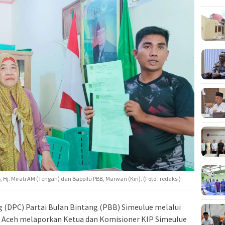
, Hj. Mirati AM (Tengah) dan Bappilu PBB, Marwan (Kiri). (Foto : redaksi)
(DPC) Partai Bulan Bintang (PBB) Simeulue melalui
Aceh melaporkan Ketua dan Komisioner KIP Simeulue