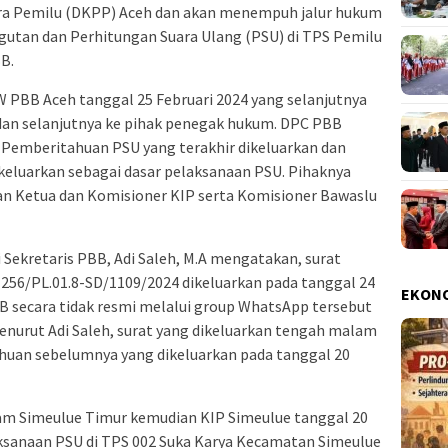
a Pemilu (DKPP) Aceh dan akan menempuh jalur hukum
utan dan Perhitungan Suara Ulang (PSU) di TPS Pemilu
B.
W PBB Aceh tanggal 25 Februari 2024 yang selanjutnya
dan selanjutnya ke pihak penegak hukum. DPC PBB
 Pemberitahuan PSU yang terakhir dikeluarkan dan
keluarkan sebagai dasar pelaksanaan PSU. Pihaknya
 Ketua dan Komisioner KIP serta Komisioner Bawaslu
 Sekretaris PBB, Adi Saleh, M.A mengatakan, surat
56/PL.01.8-SD/1109/2024 dikeluarkan pada tanggal 24
EKON
B secara tidak resmi melalui group WhatsApp tersebut
enurut Adi Saleh, surat yang dikeluarkan tengah malam
huan sebelumnya yang dikeluarkan pada tanggal 20
m Simeulue Timur kemudian KIP Simeulue tanggal 20
ksanaan PSU di TPS 002 Suka Karya Kecamatan Simeulue