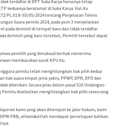
idak terdaftar di DPT Suka Karya harusnya tetap
 KTP keduanya beralamat di Suka Karya. Hal itu
72/PL.01.8-SD/05/2024 tentang Penjelasan Teknis
ngan Suara pemilu 2024, pada poin 3 menjelaskan
l pada domisili di tempat baru dan tidak terdaftar
da domisili yang baru tersebut, Pemilih tersebut dapat
 bahwa pemilih yang dimaksud berhak menerima
 Marwan membacakan surat KPU itu.
elenggara pemilu telah menghilangkan hak pilih kedua
kan hak suara empat jenis yakni, PPWP, DPR, DPD dan
dak diberikan. Secara jelas dalam pasal 510 Undangan-
 Pemilu disebutkan menghilangkan hak pilih seseorang
 laporan kami yang akan ditempuh ke jalur hukum, kami
n DPW PBB, alhamdulillah mendapat persetujuan bahkan
tnya.