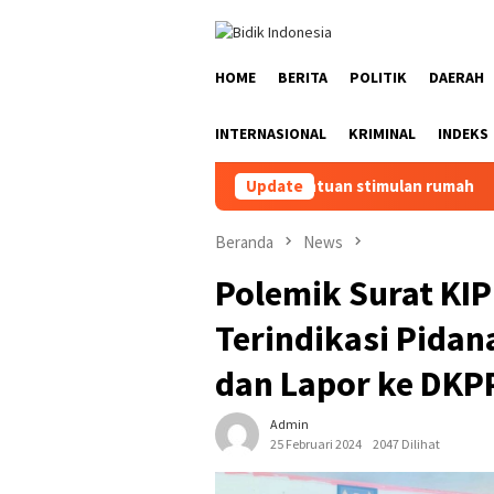
Loncat
ke
konten
HOME
BERITA
POLITIK
DAERAH
INTERNASIONAL
KRIMINAL
INDEKS
pat finalisasi data bantuan stimulan rumah
Update
Bupati: 2.1
Beranda
News
Polemik Surat KIP
Terindikasi Pida
dan Lapor ke DK
Admin
25 Februari 2024
2047 Dilihat