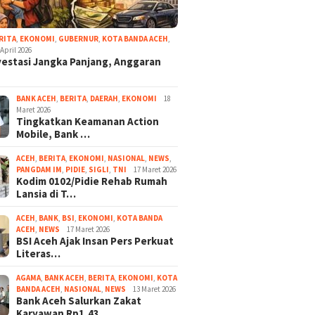
RITA
,
EKONOMI
,
GUBERNUR
,
KOTA BANDA ACEH
,
 April 2026
vestasi Jangka Panjang, Anggaran
BANK ACEH
,
BERITA
,
DAERAH
,
EKONOMI
18
Maret 2026
Tingkatkan Keamanan Action
Mobile, Bank …
ACEH
,
BERITA
,
EKONOMI
,
NASIONAL
,
NEWS
,
PANGDAM IM
,
PIDIE
,
SIGLI
,
TNI
17 Maret 2026
Kodim 0102/Pidie Rehab Rumah
Lansia di T…
ACEH
,
BANK
,
BSI
,
EKONOMI
,
KOTA BANDA
ACEH
,
NEWS
17 Maret 2026
BSI Aceh Ajak Insan Pers Perkuat
Literas…
AGAMA
,
BANK ACEH
,
BERITA
,
EKONOMI
,
KOTA
BANDA ACEH
,
NASIONAL
,
NEWS
13 Maret 2026
Bank Aceh Salurkan Zakat
Karyawan Rp1,43…