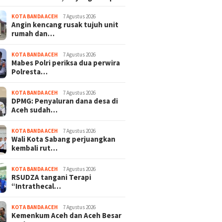
KOTA BANDA ACEH
7 Agustus 2026
Angin kencang rusak tujuh unit
rumah dan…
KOTA BANDA ACEH
7 Agustus 2026
Mabes Polri periksa dua perwira
Polresta…
KOTA BANDA ACEH
7 Agustus 2026
DPMG: Penyaluran dana desa di
Aceh sudah…
KOTA BANDA ACEH
7 Agustus 2026
Wali Kota Sabang perjuangkan
kembali rut…
KOTA BANDA ACEH
7 Agustus 2026
RSUDZA tangani Terapi
“Intrathecal…
KOTA BANDA ACEH
7 Agustus 2026
Kemenkum Aceh dan Aceh Besar