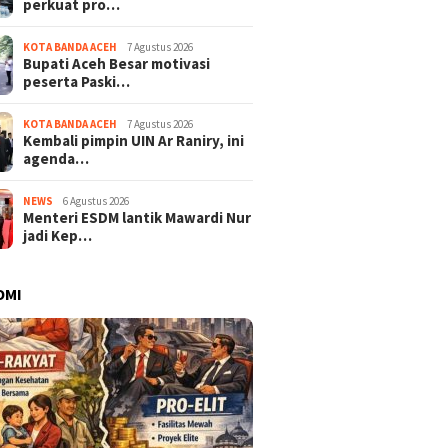
perkuat pro…
KOTA BANDA ACEH
7 Agustus 2026
Bupati Aceh Besar motivasi
peserta Paski…
KOTA BANDA ACEH
7 Agustus 2026
Kembali pimpin UIN Ar Raniry, ini
agenda…
NEWS
6 Agustus 2026
Menteri ESDM lantik Mawardi Nur
jadi Kep…
OMI