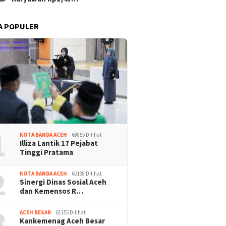
A POPULER
1
KOTA BANDA ACEH
68855 Dilihat
Illiza Lantik 17 Pejabat
Tinggi Pratama
2
KOTA BANDA ACEH
63198 Dilihat
Sinergi Dinas Sosial Aceh
dan Kemensos R…
3
ACEH BESAR
61155 Dilihat
Kankemenag Aceh Besar