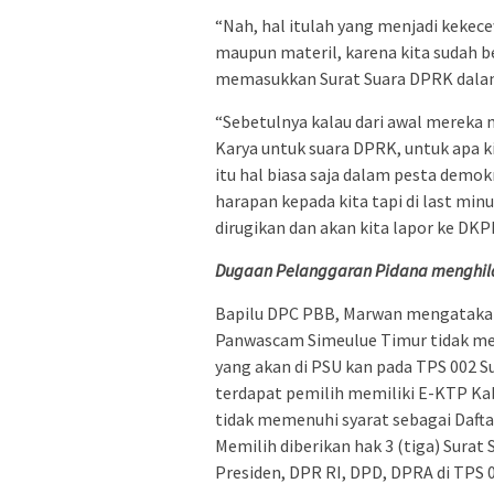
“Nah, hal itulah yang menjadi kekec
maupun materil, karena kita sudah 
memasukkan Surat Suara DPRK dalam P
“Sebetulnya kalau dari awal mereka
Karya untuk suara DPRK, untuk apa ki
itu hal biasa saja dalam pesta demok
harapan kepada kita tapi di last min
dirugikan dan akan kita lapor ke DKP
Dugaan Pelanggaran Pidana menghila
Bapilu DPC PBB, Marwan mengatakan
Panwascam Simeulue Timur tidak merin
yang akan di PSU kan pada TPS 002 
terdapat pemilih memiliki E-KTP Ka
tidak memenuhi syarat sebagai Daft
Memilih diberikan hak 3 (tiga) Surat
Presiden, DPR RI, DPD, DPRA di TPS 