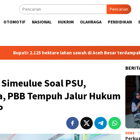
Pencarian
OTOMOTIF
NASIONAL
HUKRIM
OLAHRAGA
PENDIDIKAN
25 hektare lahan sawah di Aceh Besar terdampak kekeringan
BERIT
 Simeulue Soal PSU,
na, PBB Tempuh Jalur Hukum
PP
NEWS
7
Perkua