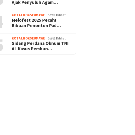
Ajak Penyuluh Agam…
4
KOTA LHOKSEUMAWE
57591 Dilihat
Melofest 2025 Pecah!
Ribuan Penonton Pad…
5
KOTA LHOKSEUMAWE
55931 Dilihat
Sidang Perdana Oknum TNI
AL Kasus Pembun…