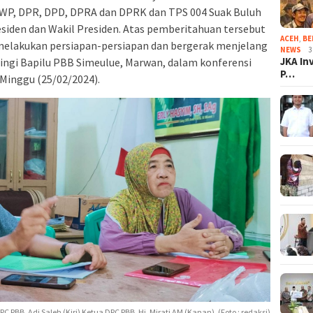
PPWP, DPR, DPD, DPRA dan DPRK dan TPS 004 Suak Buluh
residen dan Wakil Presiden. Atas pemberitahuan tersebut
ACEH
,
BE
 melakukan persiapan-persiapan dan bergerak menjelang
NEWS
3
JKA In
pingi Bapilu PBB Simeulue, Marwan, dalam konferensi
P…
 Minggu (25/02/2024).
PC PBB, Adi Saleh (Kiri) Ketua DPC PBB, Hj. Mirati AM (Kanan). (Foto : redaksi)