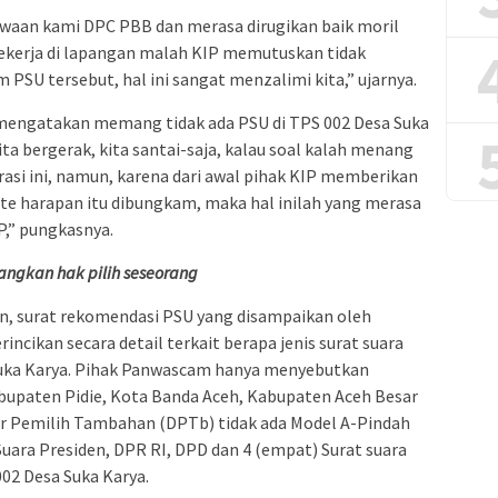
ewaan kami DPC PBB dan merasa dirugikan baik moril
bekerja di lapangan malah KIP memutuskan tidak
SU tersebut, hal ini sangat menzalimi kita,” ujarnya.
 mengatakan memang tidak ada PSU di TPS 002 Desa Suka
ta bergerak, kita santai-saja, kalau soal kalah menang
rasi ini, namun, karena dari awal pihak KIP memberikan
ute harapan itu dibungkam, maka hal inilah yang merasa
P,” pungkasnya.
ngkan hak pilih seseorang
, surat rekomendasi PSU yang disampaikan oleh
cikan secara detail terkait berapa jenis surat suara
Suka Karya. Pihak Panwascam hanya menyebutkan
bupaten Pidie, Kota Banda Aceh, Kabupaten Aceh Besar
ar Pemilih Tambahan (DPTb) tidak ada Model A-Pindah
 Suara Presiden, DPR RI, DPD dan 4 (empat) Surat suara
002 Desa Suka Karya.