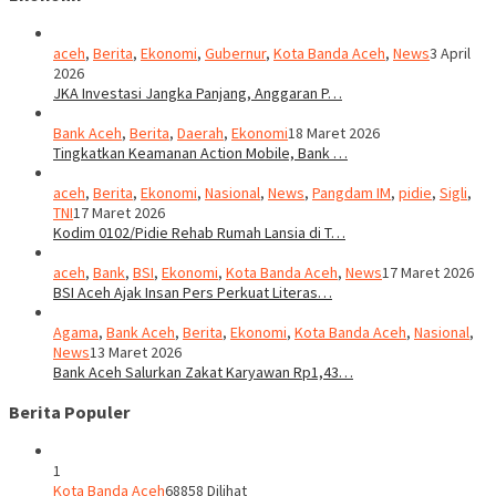
aceh
,
Berita
,
Ekonomi
,
Gubernur
,
Kota Banda Aceh
,
News
3 April
2026
JKA Investasi Jangka Panjang, Anggaran P…
Bank Aceh
,
Berita
,
Daerah
,
Ekonomi
18 Maret 2026
Tingkatkan Keamanan Action Mobile, Bank …
aceh
,
Berita
,
Ekonomi
,
Nasional
,
News
,
Pangdam IM
,
pidie
,
Sigli
,
TNI
17 Maret 2026
Kodim 0102/Pidie Rehab Rumah Lansia di T…
aceh
,
Bank
,
BSI
,
Ekonomi
,
Kota Banda Aceh
,
News
17 Maret 2026
BSI Aceh Ajak Insan Pers Perkuat Literas…
Agama
,
Bank Aceh
,
Berita
,
Ekonomi
,
Kota Banda Aceh
,
Nasional
,
News
13 Maret 2026
Bank Aceh Salurkan Zakat Karyawan Rp1,43…
Berita Populer
1
Kota Banda Aceh
68858 Dilihat