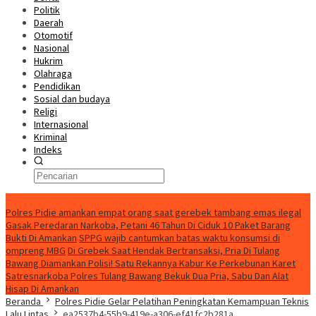
Politik
Daerah
Otomotif
Nasional
Hukrim
Olahraga
Pendidikan
Sosial dan budaya
Religi
Internasional
Kriminal
Indeks
Update
Polres Pidie amankan empat orang saat gerebek tambang emas ilegal
Gasak Peredaran Narkoba, Petani 46 Tahun Di Ciduk 10 Paket Barang
Bukti Di Amankan
SPPG wajib cantumkan batas waktu konsumsi di
ompreng MBG
Di Grebek Saat Hendak Bertransaksi, Pria Di Tulang
Bawang Diamankan Polisi! Satu Rekannya Kabur Ke Perkebunan Karet
Satresnarkoba Polres Tulang Bawang Bekuk Dua Pria, Sabu Dan Alat
Hisap Di Amankan
Beranda
Polres Pidie Gelar Pelatihan Peningkatan Kemampuan Teknis
Lalu Lintas
ea2537b4-55b9-419e-a306-ef41fc2b281a