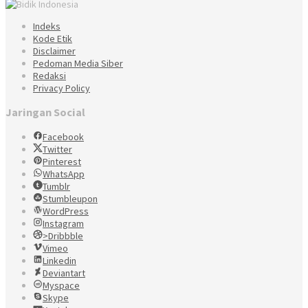
Indeks
Kode Etik
Disclaimer
Pedoman Media Siber
Redaksi
Privacy Policy
Jaringan Social
Facebook
Twitter
Pinterest
WhatsApp
Tumblr
Stumbleupon
WordPress
Instagram
>Dribbble
Vimeo
Linkedin
Deviantart
Myspace
Skype