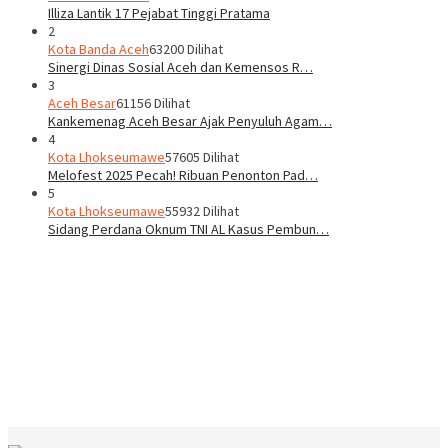
Illiza Lantik 17 Pejabat Tinggi Pratama
2
Kota Banda Aceh
63200 Dilihat
Sinergi Dinas Sosial Aceh dan Kemensos R…
3
Aceh Besar
61156 Dilihat
Kankemenag Aceh Besar Ajak Penyuluh Agam…
4
Kota Lhokseumawe
57605 Dilihat
Melofest 2025 Pecah! Ribuan Penonton Pad…
5
Kota Lhokseumawe
55932 Dilihat
Sidang Perdana Oknum TNI AL Kasus Pembun…