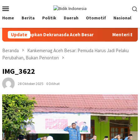
Loncat
Menu
ke
Mobile
konten
Home
Berita
Politik
Daerah
Otomotif
Nasional
g disiapkan Dekranasda Aceh Besar
Update
Menteri ESDM lantik 
Beranda
Kankemenag Aceh Besar: Pemuda Harus Jadi Pelaku
Perubahan, Bukan Penonton
IMG_3622
28 Oktober 2025
0 Dilihat