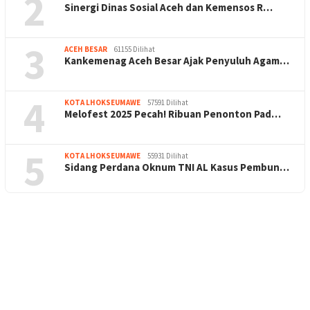
2
Sinergi Dinas Sosial Aceh dan Kemensos R…
3
ACEH BESAR
61155 Dilihat
Kankemenag Aceh Besar Ajak Penyuluh Agam…
4
KOTA LHOKSEUMAWE
57591 Dilihat
Melofest 2025 Pecah! Ribuan Penonton Pad…
5
KOTA LHOKSEUMAWE
55931 Dilihat
Sidang Perdana Oknum TNI AL Kasus Pembun…