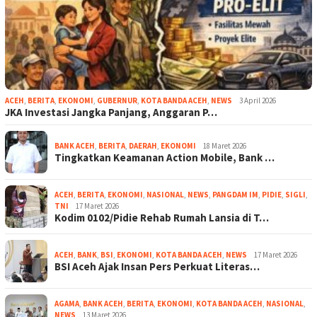
ACEH
,
BERITA
,
EKONOMI
,
GUBERNUR
,
KOTA BANDA ACEH
,
NEWS
3 April 2026
JKA Investasi Jangka Panjang, Anggaran P…
BANK ACEH
,
BERITA
,
DAERAH
,
EKONOMI
18 Maret 2026
Tingkatkan Keamanan Action Mobile, Bank …
ACEH
,
BERITA
,
EKONOMI
,
NASIONAL
,
NEWS
,
PANGDAM IM
,
PIDIE
,
SIGLI
,
TNI
17 Maret 2026
Kodim 0102/Pidie Rehab Rumah Lansia di T…
ACEH
,
BANK
,
BSI
,
EKONOMI
,
KOTA BANDA ACEH
,
NEWS
17 Maret 2026
BSI Aceh Ajak Insan Pers Perkuat Literas…
AGAMA
,
BANK ACEH
,
BERITA
,
EKONOMI
,
KOTA BANDA ACEH
,
NASIONAL
,
NEWS
13 Maret 2026