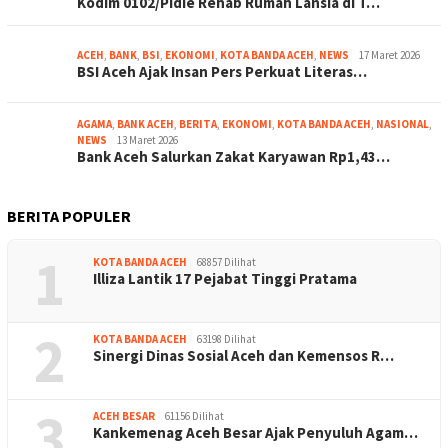
Kodim 0102/Pidie Rehab Rumah Lansia di T…
ACEH
,
BANK
,
BSI
,
EKONOMI
,
KOTA BANDA ACEH
,
NEWS
17 Maret 2026
BSI Aceh Ajak Insan Pers Perkuat Literas…
AGAMA
,
BANK ACEH
,
BERITA
,
EKONOMI
,
KOTA BANDA ACEH
,
NASIONAL
,
NEWS
13 Maret 2026
Bank Aceh Salurkan Zakat Karyawan Rp1,43…
BERITA POPULER
1
KOTA BANDA ACEH
68857 Dilihat
Illiza Lantik 17 Pejabat Tinggi Pratama
2
KOTA BANDA ACEH
63198 Dilihat
Sinergi Dinas Sosial Aceh dan Kemensos R…
3
ACEH BESAR
61156 Dilihat
Kankemenag Aceh Besar Ajak Penyuluh Agam…