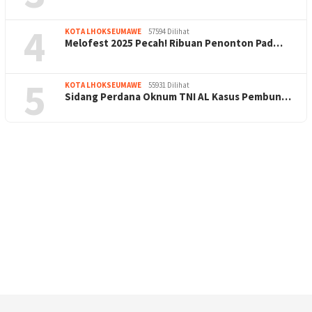
4
KOTA LHOKSEUMAWE
57594 Dilihat
Melofest 2025 Pecah! Ribuan Penonton Pad…
5
KOTA LHOKSEUMAWE
55931 Dilihat
Sidang Perdana Oknum TNI AL Kasus Pembun…