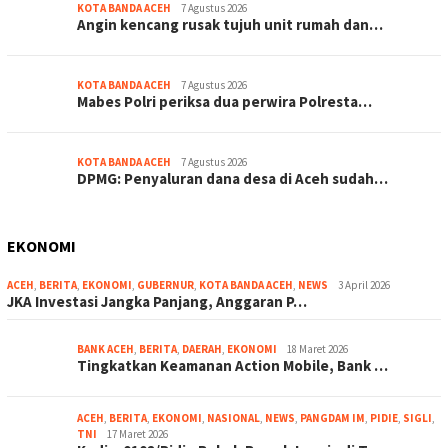
KOTA BANDA ACEH
7 Agustus 2026
Angin kencang rusak tujuh unit rumah dan…
KOTA BANDA ACEH
7 Agustus 2026
Mabes Polri periksa dua perwira Polresta…
KOTA BANDA ACEH
7 Agustus 2026
DPMG: Penyaluran dana desa di Aceh sudah…
EKONOMI
ACEH
,
BERITA
,
EKONOMI
,
GUBERNUR
,
KOTA BANDA ACEH
,
NEWS
3 April 2026
JKA Investasi Jangka Panjang, Anggaran P…
BANK ACEH
,
BERITA
,
DAERAH
,
EKONOMI
18 Maret 2026
Tingkatkan Keamanan Action Mobile, Bank …
ACEH
,
BERITA
,
EKONOMI
,
NASIONAL
,
NEWS
,
PANGDAM IM
,
PIDIE
,
SIGLI
,
TNI
17 Maret 2026