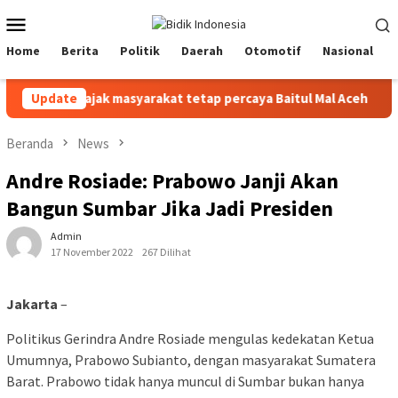
Loncat
Menu
ke
Mobile
konten
Home
Berita
Politik
Daerah
Otomotif
Nasional
ta, YARA ajak masyarakat tetap percaya Baitul Mal Aceh
Update
P
Beranda
News
Andre Rosiade: Prabowo Janji Akan
Bangun Sumbar Jika Jadi Presiden
Admin
17 November 2022
267 Dilihat
Jakarta
–
Politikus Gerindra Andre Rosiade mengulas kedekatan Ketua
Umumnya, Prabowo Subianto, dengan masyarakat Sumatera
Barat. Prabowo tidak hanya muncul di Sumbar bukan hanya