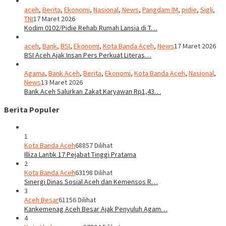
aceh
,
Berita
,
Ekonomi
,
Nasional
,
News
,
Pangdam IM
,
pidie
,
Sigli
,
TNI
17 Maret 2026
Kodim 0102/Pidie Rehab Rumah Lansia di T…
aceh
,
Bank
,
BSI
,
Ekonomi
,
Kota Banda Aceh
,
News
17 Maret 2026
BSI Aceh Ajak Insan Pers Perkuat Literas…
Agama
,
Bank Aceh
,
Berita
,
Ekonomi
,
Kota Banda Aceh
,
Nasional
,
News
13 Maret 2026
Bank Aceh Salurkan Zakat Karyawan Rp1,43…
Berita Populer
1
Kota Banda Aceh
68857 Dilihat
Illiza Lantik 17 Pejabat Tinggi Pratama
2
Kota Banda Aceh
63198 Dilihat
Sinergi Dinas Sosial Aceh dan Kemensos R…
3
Aceh Besar
61156 Dilihat
Kankemenag Aceh Besar Ajak Penyuluh Agam…
4