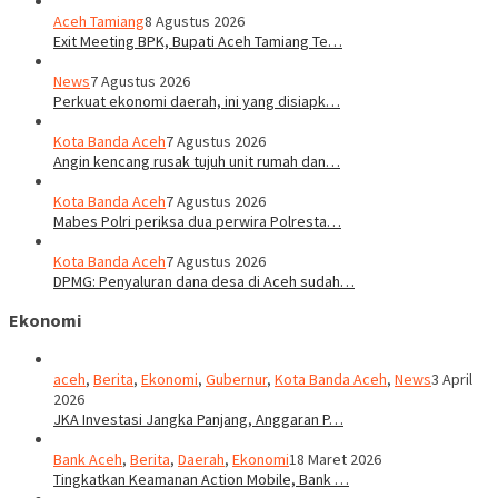
Aceh Tamiang
8 Agustus 2026
Exit Meeting BPK, Bupati Aceh Tamiang Te…
News
7 Agustus 2026
Perkuat ekonomi daerah, ini yang disiapk…
Kota Banda Aceh
7 Agustus 2026
Angin kencang rusak tujuh unit rumah dan…
Kota Banda Aceh
7 Agustus 2026
Mabes Polri periksa dua perwira Polresta…
Kota Banda Aceh
7 Agustus 2026
DPMG: Penyaluran dana desa di Aceh sudah…
Ekonomi
aceh
,
Berita
,
Ekonomi
,
Gubernur
,
Kota Banda Aceh
,
News
3 April
2026
JKA Investasi Jangka Panjang, Anggaran P…
Bank Aceh
,
Berita
,
Daerah
,
Ekonomi
18 Maret 2026
Tingkatkan Keamanan Action Mobile, Bank …