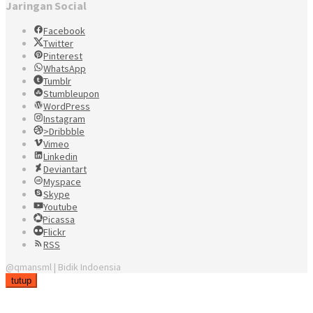
Jaringan Social
Facebook
Twitter
Pinterest
WhatsApp
Tumblr
Stumbleupon
WordPress
Instagram
>Dribbble
Vimeo
Linkedin
Deviantart
Myspace
Skype
Youtube
Picassa
Flickr
RSS
@qmansml | Bidik Indoensia
tutup