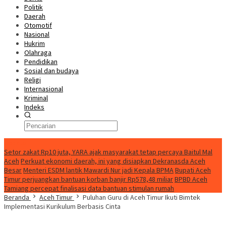
Politik
Daerah
Otomotif
Nasional
Hukrim
Olahraga
Pendidikan
Sosial dan budaya
Religi
Internasional
Kriminal
Indeks
Update
Setor zakat Rp10 juta, YARA ajak masyarakat tetap percaya Baitul Mal
Aceh
Perkuat ekonomi daerah, ini yang disiapkan Dekranasda Aceh
Besar
Menteri ESDM lantik Mawardi Nur jadi Kepala BPMA
Bupati Aceh
Timur perjuangkan bantuan korban banjir Rp578,48 miliar
BPBD Aceh
Tamiang percepat finalisasi data bantuan stimulan rumah
Beranda
Aceh Timur
Puluhan Guru di Aceh Timur Ikuti Bimtek
Implementasi Kurikulum Berbasis Cinta