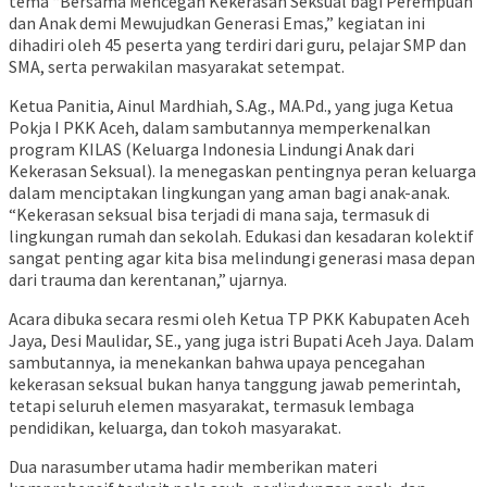
tema “Bersama Mencegah Kekerasan Seksual bagi Perempuan
dan Anak demi Mewujudkan Generasi Emas,” kegiatan ini
dihadiri oleh 45 peserta yang terdiri dari guru, pelajar SMP dan
SMA, serta perwakilan masyarakat setempat.
Ketua Panitia, Ainul Mardhiah, S.Ag., MA.Pd., yang juga Ketua
Pokja I PKK Aceh, dalam sambutannya memperkenalkan
program KILAS (Keluarga Indonesia Lindungi Anak dari
Kekerasan Seksual). Ia menegaskan pentingnya peran keluarga
dalam menciptakan lingkungan yang aman bagi anak-anak.
“Kekerasan seksual bisa terjadi di mana saja, termasuk di
lingkungan rumah dan sekolah. Edukasi dan kesadaran kolektif
sangat penting agar kita bisa melindungi generasi masa depan
dari trauma dan kerentanan,” ujarnya.
Acara dibuka secara resmi oleh Ketua TP PKK Kabupaten Aceh
Jaya, Desi Maulidar, SE., yang juga istri Bupati Aceh Jaya. Dalam
sambutannya, ia menekankan bahwa upaya pencegahan
kekerasan seksual bukan hanya tanggung jawab pemerintah,
tetapi seluruh elemen masyarakat, termasuk lembaga
pendidikan, keluarga, dan tokoh masyarakat.
Dua narasumber utama hadir memberikan materi