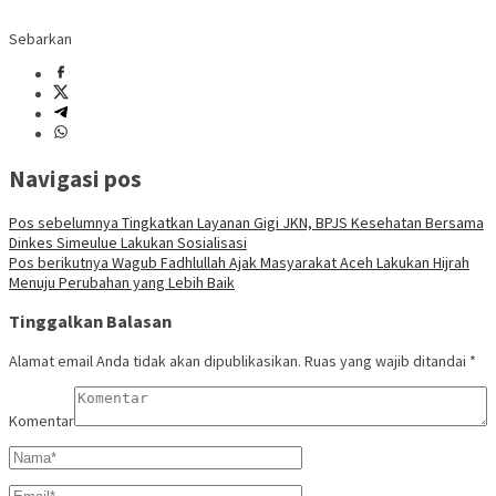
Sebarkan
Navigasi pos
Pos sebelumnya
Tingkatkan Layanan Gigi JKN, BPJS Kesehatan Bersama
Dinkes Simeulue Lakukan Sosialisasi
Pos berikutnya
Wagub Fadhlullah Ajak Masyarakat Aceh Lakukan Hijrah
Menuju Perubahan yang Lebih Baik
Tinggalkan Balasan
Alamat email Anda tidak akan dipublikasikan.
Ruas yang wajib ditandai
*
Komentar