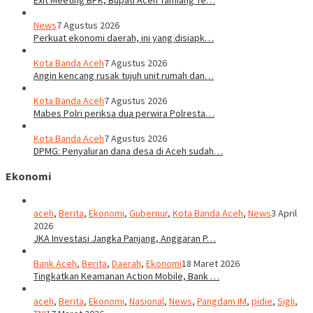
Exit Meeting BPK, Bupati Aceh Tamiang Te…
News
7 Agustus 2026
Perkuat ekonomi daerah, ini yang disiapk…
Kota Banda Aceh
7 Agustus 2026
Angin kencang rusak tujuh unit rumah dan…
Kota Banda Aceh
7 Agustus 2026
Mabes Polri periksa dua perwira Polresta…
Kota Banda Aceh
7 Agustus 2026
DPMG: Penyaluran dana desa di Aceh sudah…
Ekonomi
aceh
,
Berita
,
Ekonomi
,
Gubernur
,
Kota Banda Aceh
,
News
3 April
2026
JKA Investasi Jangka Panjang, Anggaran P…
Bank Aceh
,
Berita
,
Daerah
,
Ekonomi
18 Maret 2026
Tingkatkan Keamanan Action Mobile, Bank …
aceh
,
Berita
,
Ekonomi
,
Nasional
,
News
,
Pangdam IM
,
pidie
,
Sigli
,