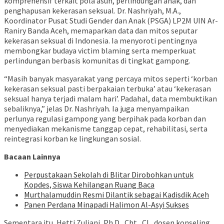
komprehensif terkait pola asuh, perlindungan anak, dan
penghapusan kekerasan seksual. Dr. Nashriyah, M.A.,
Koordinator Pusat Studi Gender dan Anak (PSGA) LP2M UIN Ar-
Raniry Banda Aceh, memaparkan data dan mitos seputar
kekerasan seksual di Indonesia. Ia menyoroti pentingnya
membongkar budaya victim blaming serta memperkuat
perlindungan berbasis komunitas di tingkat gampong.
“Masih banyak masyarakat yang percaya mitos seperti ‘korban
kekerasan seksual pasti berpakaian terbuka’ atau ‘kekerasan
seksual hanya terjadi malam hari’. Padahal, data membuktikan
sebaliknya,” jelas Dr. Nashriyah. Ia juga menyampaikan
perlunya regulasi gampong yang berpihak pada korban dan
menyediakan mekanisme tanggap cepat, rehabilitasi, serta
reintegrasi korban ke lingkungan sosial.
Bacaan Lainnya
Perpustakaan Sekolah di Blitar Dirobohkan untuk
Kopdes, Siswa Kehilangan Ruang Baca
Murthalamuddin Resmi Dilantik sebagai Kadisdik Aceh
Panen Perdana Minapadi Halimon Al-Asyi Sukses
Sementara itu, Hetti Zuliani, Ph.D., Cht., CI., dosen konseling