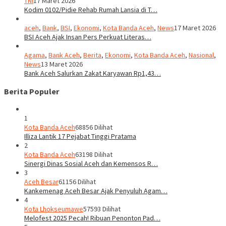
TNI
17 Maret 2026
Kodim 0102/Pidie Rehab Rumah Lansia di T…
aceh
,
Bank
,
BSI
,
Ekonomi
,
Kota Banda Aceh
,
News
17 Maret 2026
BSI Aceh Ajak Insan Pers Perkuat Literas…
Agama
,
Bank Aceh
,
Berita
,
Ekonomi
,
Kota Banda Aceh
,
Nasional
,
News
13 Maret 2026
Bank Aceh Salurkan Zakat Karyawan Rp1,43…
Berita Populer
1
Kota Banda Aceh
68856 Dilihat
Illiza Lantik 17 Pejabat Tinggi Pratama
2
Kota Banda Aceh
63198 Dilihat
Sinergi Dinas Sosial Aceh dan Kemensos R…
3
Aceh Besar
61156 Dilihat
Kankemenag Aceh Besar Ajak Penyuluh Agam…
4
Kota Lhokseumawe
57593 Dilihat
Melofest 2025 Pecah! Ribuan Penonton Pad…