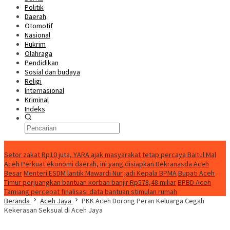
Politik
Daerah
Otomotif
Nasional
Hukrim
Olahraga
Pendidikan
Sosial dan budaya
Religi
Internasional
Kriminal
Indeks
Update
Setor zakat Rp10 juta, YARA ajak masyarakat tetap percaya Baitul Mal
Aceh
Perkuat ekonomi daerah, ini yang disiapkan Dekranasda Aceh
Besar
Menteri ESDM lantik Mawardi Nur jadi Kepala BPMA
Bupati Aceh
Timur perjuangkan bantuan korban banjir Rp578,48 miliar
BPBD Aceh
Tamiang percepat finalisasi data bantuan stimulan rumah
Beranda
Aceh Jaya
PKK Aceh Dorong Peran Keluarga Cegah
Kekerasan Seksual di Aceh Jaya