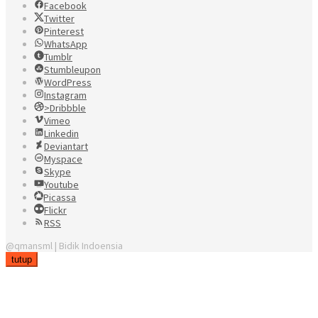
Facebook
Twitter
Pinterest
WhatsApp
Tumblr
Stumbleupon
WordPress
Instagram
>Dribbble
Vimeo
Linkedin
Deviantart
Myspace
Skype
Youtube
Picassa
Flickr
RSS
@qmansml | Bidik Indoensia
tutup