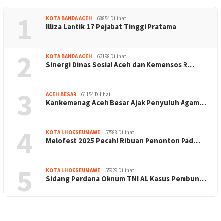
1
KOTA BANDA ACEH
68854 Dilihat
Illiza Lantik 17 Pejabat Tinggi Pratama
2
KOTA BANDA ACEH
63198 Dilihat
Sinergi Dinas Sosial Aceh dan Kemensos R…
3
ACEH BESAR
61154 Dilihat
Kankemenag Aceh Besar Ajak Penyuluh Agam…
4
KOTA LHOKSEUMAWE
57588 Dilihat
Melofest 2025 Pecah! Ribuan Penonton Pad…
5
KOTA LHOKSEUMAWE
55929 Dilihat
Sidang Perdana Oknum TNI AL Kasus Pembun…