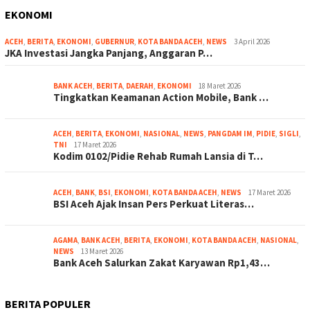
EKONOMI
ACEH
,
BERITA
,
EKONOMI
,
GUBERNUR
,
KOTA BANDA ACEH
,
NEWS
3 April 2026
JKA Investasi Jangka Panjang, Anggaran P…
BANK ACEH
,
BERITA
,
DAERAH
,
EKONOMI
18 Maret 2026
Tingkatkan Keamanan Action Mobile, Bank …
ACEH
,
BERITA
,
EKONOMI
,
NASIONAL
,
NEWS
,
PANGDAM IM
,
PIDIE
,
SIGLI
,
TNI
17 Maret 2026
Kodim 0102/Pidie Rehab Rumah Lansia di T…
ACEH
,
BANK
,
BSI
,
EKONOMI
,
KOTA BANDA ACEH
,
NEWS
17 Maret 2026
BSI Aceh Ajak Insan Pers Perkuat Literas…
AGAMA
,
BANK ACEH
,
BERITA
,
EKONOMI
,
KOTA BANDA ACEH
,
NASIONAL
,
NEWS
13 Maret 2026
Bank Aceh Salurkan Zakat Karyawan Rp1,43…
BERITA POPULER