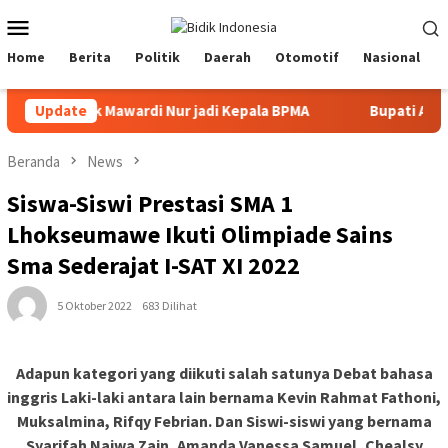
Loncat
Menu
ke
Mobile
konten
Home
Berita
Politik
Daerah
Otomotif
Nasional
DM lantik Mawardi Nur jadi Kepala BPMA
Update
Bupati Aceh Timu
Beranda
News
Siswa-Siswi Prestasi SMA 1
Lhokseumawe Ikuti Olimpiade Sains
Sma Sederajat I-SAT XI 2022
5 Oktober 2022
683 Dilihat
Adapun kategori yang diikuti salah satunya Debat bahasa
inggris Laki-laki antara lain bernama Kevin Rahmat Fathoni,
Muksalmina, Rifqy Febrian. Dan Siswi-siswi yang bernama
Syarifah Najwa Zain, Amanda Vanessa Samuel, Chealsy