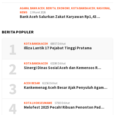
AGAMA
,
BANK ACEH
,
BERITA
,
EKONOMI
,
KOTA BANDA ACEH
,
NASIONAL
,
NEWS
13 Maret 2026
Bank Aceh Salurkan Zakat Karyawan Rp1,43…
BERITA POPULER
1
KOTA BANDA ACEH
68857 Dilihat
Illiza Lantik 17 Pejabat Tinggi Pratama
2
KOTA BANDA ACEH
63198 Dilihat
Sinergi Dinas Sosial Aceh dan Kemensos R…
3
ACEH BESAR
61156 Dilihat
Kankemenag Aceh Besar Ajak Penyuluh Agam…
4
KOTA LHOKSEUMAWE
57593 Dilihat
Melofest 2025 Pecah! Ribuan Penonton Pad…