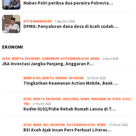
Mabes Polri periksa dua perwira Polresta…
KOTA BANDA ACEH
7 Agustus 2026
DPMG: Penyaluran dana desa di Aceh sudah…
EKONOMI
ACEH
,
BERITA
,
EKONOMI
,
GUBERNUR
,
KOTA BANDA ACEH
,
NEWS
3 April 2026
JKA Investasi Jangka Panjang, Anggaran P…
BANK ACEH
,
BERITA
,
DAERAH
,
EKONOMI
18 Maret 2026
Tingkatkan Keamanan Action Mobile, Bank …
ACEH
,
BERITA
,
EKONOMI
,
NASIONAL
,
NEWS
,
PANGDAM IM
,
PIDIE
,
SIGLI
,
TNI
17 Maret 2026
Kodim 0102/Pidie Rehab Rumah Lansia di T…
ACEH
,
BANK
,
BSI
,
EKONOMI
,
KOTA BANDA ACEH
,
NEWS
17 Maret 2026
BSI Aceh Ajak Insan Pers Perkuat Literas…