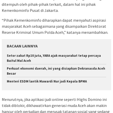
ditempuh oleh pihak-pihak terkait, dalam hal ini pihak
Kemenkominfo Pusat di Jakarta.
“Pihak Kemenkominfo diharapkan dapat menyahuti aspirasi
masyarakat Aceh sebagaimana yang disampaikan Direktorat
Reserse Kriminal Umum Polda Aceh,” katanya menambahkan.
BACAAN LAINNYA
Setor zakat Rp10 juta, YARA ajak masyarakat tetap percaya
Baitul Mal Aceh
Perkuat ekonomi daerah, ini yang disiapkan Dekranasda Aceh
Besar
Menteri ESDM lantik Mawardi Nur jadi Kepala BPMA
Menurutnya, jika aplikasi judi online seperti Highs Domino ini
tidak diblokir, dikhawatirkan generasi muda Aceh akan makin
hancur oleh perjudian dan merusak tatanan sosial yang sedang