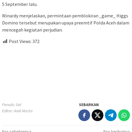
5 September lalu.
Winardy menjelaskan, permintaan pemblokiran _game_ Higgs
Domino tersebut merupakan upaya preemtif Polda Aceh dalam
mencegah kegiatan perjudian.
Post Views:
372
Penulis: Gel
SEBARKAN
Editor: Andi Masta
Pos sebelumnya
Pos berikutnya