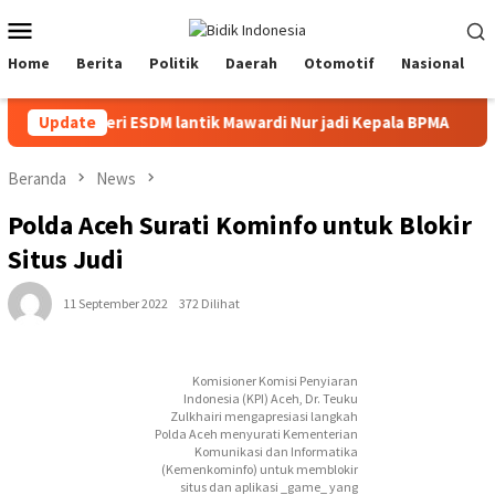
Loncat
Menu
ke
Mobile
konten
Home
Berita
Politik
Daerah
Otomotif
Nasional
Menteri ESDM lantik Mawardi Nur jadi Kepala BPMA
Update
Bu
Beranda
News
Polda Aceh Surati Kominfo untuk Blokir
Situs Judi
11 September 2022
372 Dilihat
Komisioner Komisi Penyiaran
Indonesia (KPI) Aceh, Dr. Teuku
Zulkhairi mengapresiasi langkah
Polda Aceh menyurati Kementerian
Komunikasi dan Informatika
(Kemenkominfo) untuk memblokir
situs dan aplikasi _game_ yang