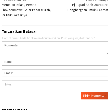
Navigasi
Menekan Inflasi, Pemko
Pj Bupati Aceh Utara Beri
pos
Lhokseumawe Gelar Pasar Murah,
Penghargaan untuk 5 Camat
Ini Titik Lokasinya
Tinggalkan Balasan
Alamat email Anda tidak akan dipublikasikan.
Ruas yang wajib ditandai
*