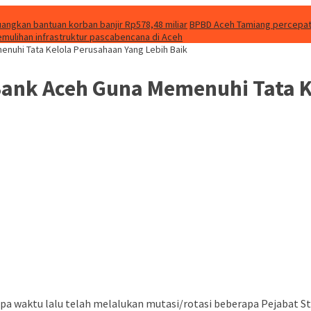
uangkan bantuan korban banjir Rp578,48 miliar
BPBD Aceh Tamiang percepat f
emulihan infrastruktur pascabencana di Aceh
enuhi Tata Kelola Perusahaan Yang Lebih Baik
Bank Aceh Guna Memenuhi Tata K
apa waktu lalu telah melalukan mutasi/rotasi beberapa Pejabat S