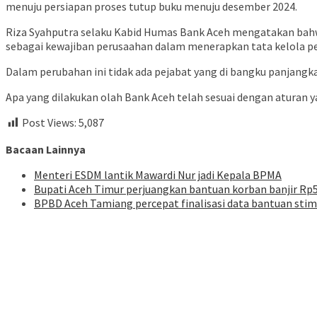
menuju persiapan proses tutup buku menuju desember 2024.
Riza Syahputra selaku Kabid Humas Bank Aceh mengatakan bahwa
sebagai kewajiban perusaahan dalam menerapkan tata kelola per
Dalam perubahan ini tidak ada pejabat yang di bangku panjangk
Apa yang dilakukan olah Bank Aceh telah sesuai dengan aturan 
Post Views:
5,087
Bacaan Lainnya
Menteri ESDM lantik Mawardi Nur jadi Kepala BPMA
Bupati Aceh Timur perjuangkan bantuan korban banjir Rp5
BPBD Aceh Tamiang percepat finalisasi data bantuan sti