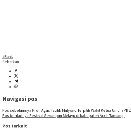
#Bank
Sebarkan
Navigasi pos
Pos sebelumnya
Prof. Agus Taufik Mulyono Terpilih Wakil Ketua Umum PII 
Pos berikutnya
Festival Serumpun Melayu di kabupaten Aceh Tamiang
Pos terkait