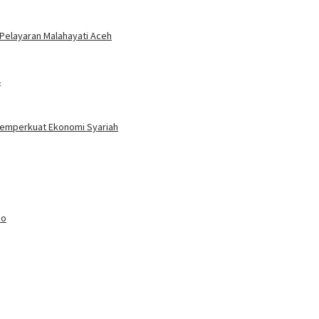
 Pelayaran Malahayati Aceh
4
Memperkuat Ekonomi Syariah
po