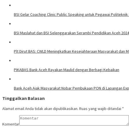
BSI Gelar Coaching Clinic Public Speaking untuk Pegawai Politeknik
BSI Maslahat dan BSI Selenggarakan Serambi Pendidikan Aceh 202
Plt Dirut BAS: CWLD Meningkatkan Kesejahteraan Masyarakat dan 
PIKABAS Bank Aceh Rayakan Maulid dengan Berbagi Kebaikan
Bank Aceh Ajak Masyarakat Nobar Pembukaan PON di Lapangan Ex
Tinggalkan Balasan
Alamat email Anda tidak akan dipublikasikan.
Ruas yang wajib ditandai
*
Komentar