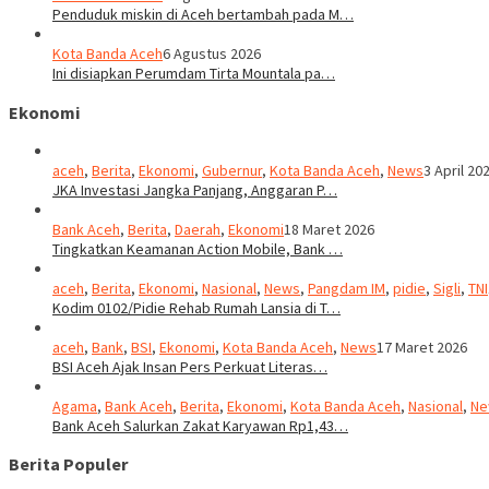
Penduduk miskin di Aceh bertambah pada M…
Kota Banda Aceh
6 Agustus 2026
Ini disiapkan Perumdam Tirta Mountala pa…
Ekonomi
aceh
,
Berita
,
Ekonomi
,
Gubernur
,
Kota Banda Aceh
,
News
3 April 20
JKA Investasi Jangka Panjang, Anggaran P…
Bank Aceh
,
Berita
,
Daerah
,
Ekonomi
18 Maret 2026
Tingkatkan Keamanan Action Mobile, Bank …
aceh
,
Berita
,
Ekonomi
,
Nasional
,
News
,
Pangdam IM
,
pidie
,
Sigli
,
TNI
Kodim 0102/Pidie Rehab Rumah Lansia di T…
aceh
,
Bank
,
BSI
,
Ekonomi
,
Kota Banda Aceh
,
News
17 Maret 2026
BSI Aceh Ajak Insan Pers Perkuat Literas…
Agama
,
Bank Aceh
,
Berita
,
Ekonomi
,
Kota Banda Aceh
,
Nasional
,
Ne
Bank Aceh Salurkan Zakat Karyawan Rp1,43…
Berita Populer