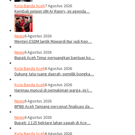
Kota Banda Aceh
7 Agustus 2026
Kembali pimpin UIN Ar Raniry, ini agenda…
News
6 Agustus 2026
Menteri ESDM lantik Mawardi Nur jadi Kep…
News
6 Agustus 2026
Bupati Aceh Timur perjuangkan bantuan ko…
Kota Banda Aceh
6 Agustus 2026
Dukung tata ruang daerah, pemilik bongka…
Kota Banda Aceh
6 Agustus 2026
Harimau muncul di pemukiman warga, ini l…
News
6 Agustus 2026
BPBD Aceh Tamiang percepat finalisasi da…
News
6 Agustus 2026
Bupati: 2.125 hektare lahan sawah di Ace…
Kota Banda Aceh
6 Agustus 2026