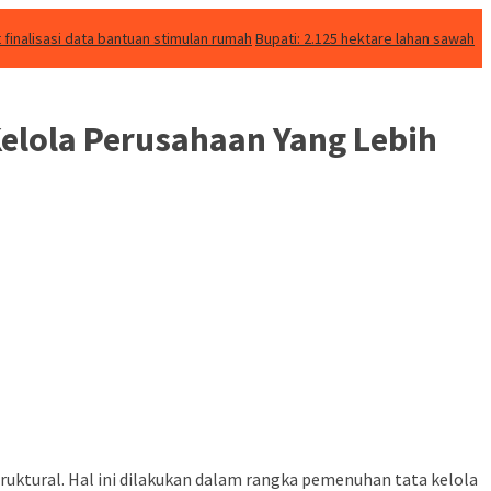
inalisasi data bantuan stimulan rumah
Bupati: 2.125 hektare lahan sawah
elola Perusahaan Yang Lebih
truktural. Hal ini dilakukan dalam rangka pemenuhan tata kelola