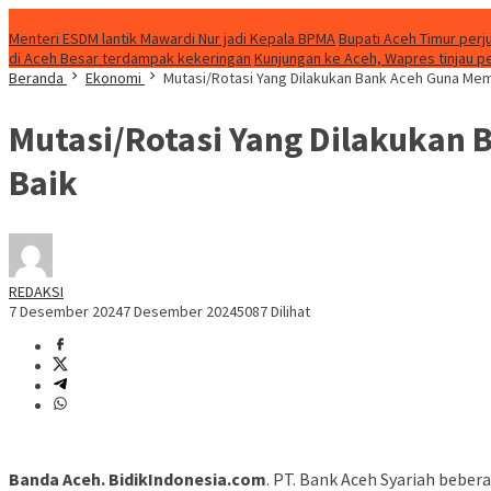
Update
Menteri ESDM lantik Mawardi Nur jadi Kepala BPMA
Bupati Aceh Timur perj
di Aceh Besar terdampak kekeringan
Kunjungan ke Aceh, Wapres tinjau p
Beranda
Ekonomi
Mutasi/Rotasi Yang Dilakukan Bank Aceh Guna Mem
Mutasi/Rotasi Yang Dilakukan 
Baik
REDAKSI
7 Desember 2024
7 Desember 2024
5087 Dilihat
Banda Aceh. BidikIndonesia.com
. PT. Bank Aceh Syariah beber