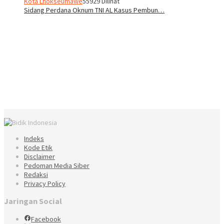
Kota Lhokseumawe
55929 Dilihat
Sidang Perdana Oknum TNI AL Kasus Pembun…
Indeks
Kode Etik
Disclaimer
Pedoman Media Siber
Redaksi
Privacy Policy
Jaringan Social
Facebook