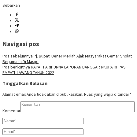
Sebarkan
Navigasi pos
Pos sebelumnya
Pj. Bupati Bener Meriah Ajak Masyarakat Gemar Sholat
Berjamaah Di Masjid
Pos berikutnya
RAPAT PARIPURNA LAPORAN BANGGAR RKUPA RPPAS
EMPATL LAWANG TAHUN 2022
Tinggalkan Balasan
Alamat email Anda tidak akan dipublikasikan.
Ruas yang wajib ditandai
*
Komentar