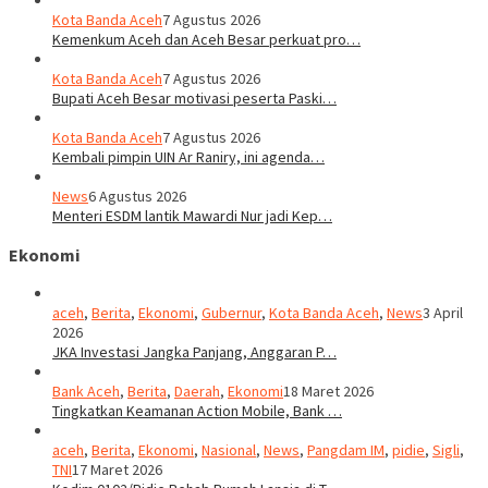
Kota Banda Aceh
7 Agustus 2026
Kemenkum Aceh dan Aceh Besar perkuat pro…
Kota Banda Aceh
7 Agustus 2026
Bupati Aceh Besar motivasi peserta Paski…
Kota Banda Aceh
7 Agustus 2026
Kembali pimpin UIN Ar Raniry, ini agenda…
News
6 Agustus 2026
Menteri ESDM lantik Mawardi Nur jadi Kep…
Ekonomi
aceh
,
Berita
,
Ekonomi
,
Gubernur
,
Kota Banda Aceh
,
News
3 April
2026
JKA Investasi Jangka Panjang, Anggaran P…
Bank Aceh
,
Berita
,
Daerah
,
Ekonomi
18 Maret 2026
Tingkatkan Keamanan Action Mobile, Bank …
aceh
,
Berita
,
Ekonomi
,
Nasional
,
News
,
Pangdam IM
,
pidie
,
Sigli
,
TNI
17 Maret 2026