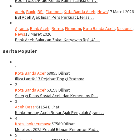
Kodim 0102/Pidie Rehab Rumah Lansia di T…
aceh
,
Bank
,
BSI
,
Ekonomi
,
Kota Banda Aceh
,
News
17 Maret 2026
BSI Aceh Ajak Insan Pers Perkuat Literas…
Agama
,
Bank Aceh
,
Berita
,
Ekonomi
,
Kota Banda Aceh
,
Nasional
,
News
13 Maret 2026
Bank Aceh Salurkan Zakat Karyawan Rp1,43…
Berita Populer
1
Kota Banda Aceh
68855 Dilihat
Illiza Lantik 17 Pejabat Tinggi Pratama
2
Kota Banda Aceh
63198 Dilihat
Sinergi Dinas Sosial Aceh dan Kemensos R…
3
Aceh Besar
61154 Dilihat
Kankemenag Aceh Besar Ajak Penyuluh Agam…
4
Kota Lhokseumawe
57589 Dilihat
Melofest 2025 Pecah! Ribuan Penonton Pad…
5