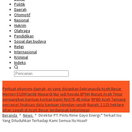
Politik
Daerah
Otomotif
Nasional
Hukrim
Olahraga
Pendidikan
Sosial dan budaya
Religi
Internasional
Kriminal
Indeks
Update
Perkuat ekonomi daerah, ini yang disiapkan Dekranasda Aceh Besar
Menteri ESDM lantik Mawardi Nur jadi Kepala BPMA
Bupati Aceh Timur
perjuangkan bantuan korban banjir Rp578,48 miliar
BPBD Aceh Tamiang
percepat finalisasi data bantuan stimulan rumah
Bupati: 2.125 hektare
lahan sawah di Aceh Besar terdampak kekeringan
Beranda
News
Direktur PT. Pintu Rime Gayo Energi:" Terkait Isu
Yang Dituduhkan Terhadap Kami Semua Itu Hoax!!