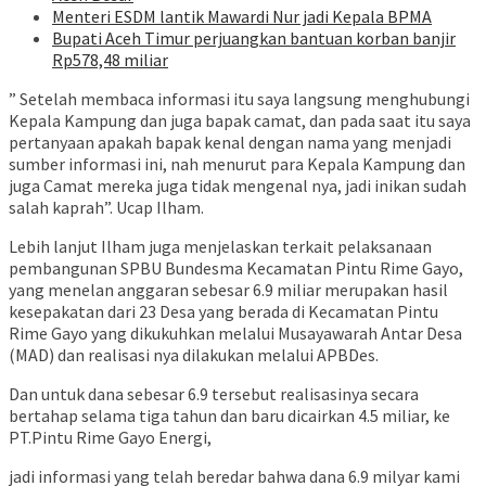
Menteri ESDM lantik Mawardi Nur jadi Kepala BPMA
Bupati Aceh Timur perjuangkan bantuan korban banjir
Rp578,48 miliar
” Setelah membaca informasi itu saya langsung menghubungi
Kepala Kampung dan juga bapak camat, dan pada saat itu saya
pertanyaan apakah bapak kenal dengan nama yang menjadi
sumber informasi ini, nah menurut para Kepala Kampung dan
juga Camat mereka juga tidak mengenal nya, jadi inikan sudah
salah kaprah”. Ucap Ilham.
Lebih lanjut Ilham juga menjelaskan terkait pelaksanaan
pembangunan SPBU Bundesma Kecamatan Pintu Rime Gayo,
yang menelan anggaran sebesar 6.9 miliar merupakan hasil
kesepakatan dari 23 Desa yang berada di Kecamatan Pintu
Rime Gayo yang dikukuhkan melalui Musayawarah Antar Desa
(MAD) dan realisasi nya dilakukan melalui APBDes.
Dan untuk dana sebesar 6.9 tersebut realisasinya secara
bertahap selama tiga tahun dan baru dicairkan 4.5 miliar, ke
PT.Pintu Rime Gayo Energi,
jadi informasi yang telah beredar bahwa dana 6.9 milyar kami