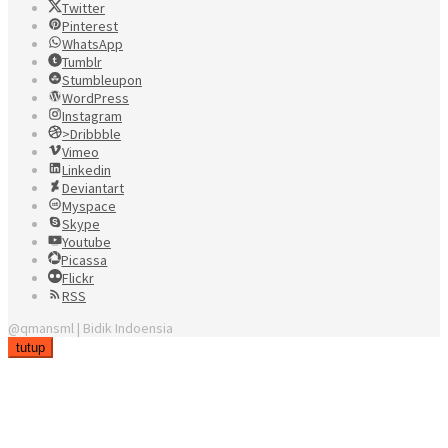
Twitter
Pinterest
WhatsApp
Tumblr
Stumbleupon
WordPress
Instagram
>Dribbble
Vimeo
Linkedin
Deviantart
Myspace
Skype
Youtube
Picassa
Flickr
RSS
@qmansml | Bidik Indoensia
tutup