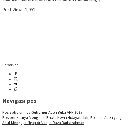
Post Views:
2,952
Sebarkan
Navigasi pos
Pos sebelumnya
Gubernur Aceh Buka ARF 2025
Pos berikutnya
Mengenal Briptu Kevin Hidayatullah, Polisi di Aceh yang
Aktif Mengajar Ngaji di Masjid Raya Baiturrahman