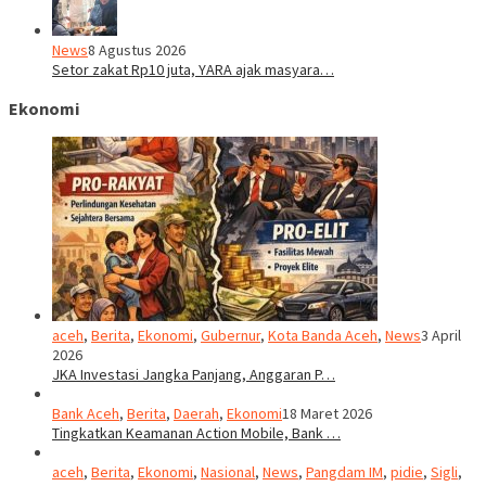
News
8 Agustus 2026
Setor zakat Rp10 juta, YARA ajak masyara…
Ekonomi
aceh
,
Berita
,
Ekonomi
,
Gubernur
,
Kota Banda Aceh
,
News
3 April
2026
JKA Investasi Jangka Panjang, Anggaran P…
Bank Aceh
,
Berita
,
Daerah
,
Ekonomi
18 Maret 2026
Tingkatkan Keamanan Action Mobile, Bank …
aceh
,
Berita
,
Ekonomi
,
Nasional
,
News
,
Pangdam IM
,
pidie
,
Sigli
,