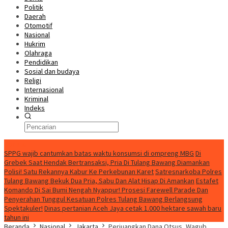
Politik
Daerah
Otomotif
Nasional
Hukrim
Olahraga
Pendidikan
Sosial dan budaya
Religi
Internasional
Kriminal
Indeks
Update
SPPG wajib cantumkan batas waktu konsumsi di ompreng MBG
Di
Grebek Saat Hendak Bertransaksi, Pria Di Tulang Bawang Diamankan
Polisi! Satu Rekannya Kabur Ke Perkebunan Karet
Satresnarkoba Polres
Tulang Bawang Bekuk Dua Pria, Sabu Dan Alat Hisap Di Amankan
Estafet
Komando Di Sai Bumi Nengah Nyappur! Prosesi Farewell Parade Dan
Penyerahan Tunggul Kesatuan Polres Tulang Bawang Berlangsung
Spektakuler!
Dinas pertanian Aceh Jaya cetak 1.000 hektare sawah baru
tahun ini
Beranda
Nasional
Jakarta
Perjuangkan Dana Otsus, Wagub