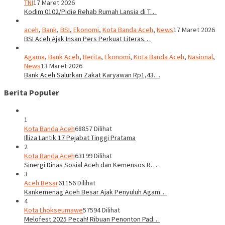
TNI
17 Maret 2026
Kodim 0102/Pidie Rehab Rumah Lansia di T…
aceh
,
Bank
,
BSI
,
Ekonomi
,
Kota Banda Aceh
,
News
17 Maret 2026
BSI Aceh Ajak Insan Pers Perkuat Literas…
Agama
,
Bank Aceh
,
Berita
,
Ekonomi
,
Kota Banda Aceh
,
Nasional
,
News
13 Maret 2026
Bank Aceh Salurkan Zakat Karyawan Rp1,43…
Berita Populer
1
Kota Banda Aceh
68857 Dilihat
Illiza Lantik 17 Pejabat Tinggi Pratama
2
Kota Banda Aceh
63199 Dilihat
Sinergi Dinas Sosial Aceh dan Kemensos R…
3
Aceh Besar
61156 Dilihat
Kankemenag Aceh Besar Ajak Penyuluh Agam…
4
Kota Lhokseumawe
57594 Dilihat
Melofest 2025 Pecah! Ribuan Penonton Pad…