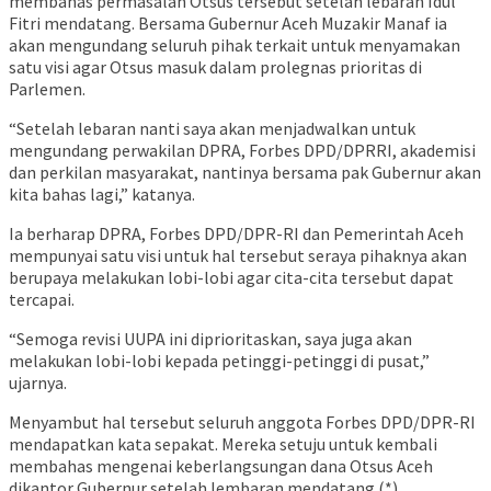
membahas permasalah Otsus tersebut setelah lebaran Idul
Fitri mendatang. Bersama Gubernur Aceh Muzakir Manaf ia
akan mengundang seluruh pihak terkait untuk menyamakan
satu visi agar Otsus masuk dalam prolegnas prioritas di
Parlemen.
“Setelah lebaran nanti saya akan menjadwalkan untuk
mengundang perwakilan DPRA, Forbes DPD/DPRRI, akademisi
dan perkilan masyarakat, nantinya bersama pak Gubernur akan
kita bahas lagi,” katanya.
Ia berharap DPRA, Forbes DPD/DPR-RI dan Pemerintah Aceh
mempunyai satu visi untuk hal tersebut seraya pihaknya akan
berupaya melakukan lobi-lobi agar cita-cita tersebut dapat
tercapai.
“Semoga revisi UUPA ini diprioritaskan, saya juga akan
melakukan lobi-lobi kepada petinggi-petinggi di pusat,”
ujarnya.
Menyambut hal tersebut seluruh anggota Forbes DPD/DPR-RI
mendapatkan kata sepakat. Mereka setuju untuk kembali
membahas mengenai keberlangsungan dana Otsus Aceh
dikantor Gubernur setelah lembaran mendatang.(*)