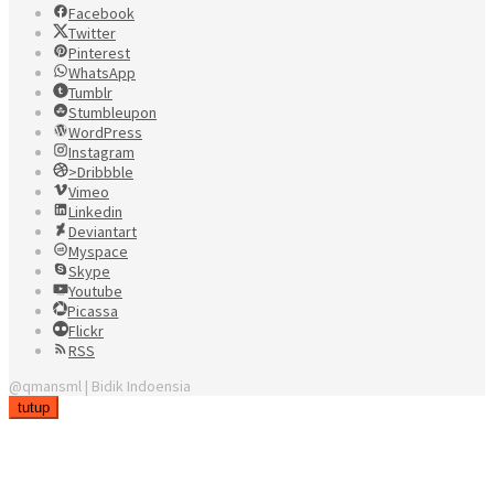
Facebook
Twitter
Pinterest
WhatsApp
Tumblr
Stumbleupon
WordPress
Instagram
>Dribbble
Vimeo
Linkedin
Deviantart
Myspace
Skype
Youtube
Picassa
Flickr
RSS
@qmansml | Bidik Indoensia
tutup