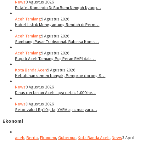
News
9 Agustus 2026
Estafet Komando Di Sai Bumi Nengah Nyapp…
Aceh Tamiang
9 Agustus 2026
Kabel Listrik Menggantung Rendah di Perm…
Aceh Tamiang
9 Agustus 2026
Sambangi Pasar Tradisional, Babinsa Koms…
Aceh Tamiang
9 Agustus 2026
Bupati Aceh Tamiang Puji Peran RAPI dala…
Kota Banda Aceh
9 Agustus 2026
Kebutuhan semen banyak, Pemprov dorong S…
News
9 Agustus 2026
Dinas pertanian Aceh Jaya cetak 1.000 he…
News
8 Agustus 2026
Setor zakat Rp10 juta, YARA ajak masyara…
Ekonomi
aceh
,
Berita
,
Ekonomi
,
Gubernur
,
Kota Banda Aceh
,
News
3 April