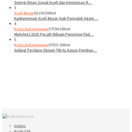
Sinergi Dinas Sosial Aceh dan Kemensos R…
3
Aceh Besar
61156 Dilihat
Kankemenag Aceh Besar Ajak Penyuluh Agam…
4
Kota Lhokseumawe
57594 Dilihat
Melofest 2025 Pecah! Ribuan Penonton Pad…
5
Kota Lhokseumawe
55931 Dilihat
Sidang Perdana Oknum TNI AL Kasus Pembun…
Indeks
Kode Etik