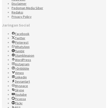
Disclaimer
Pedoman Media Siber
Redaksi
Privacy Policy
Jaringan Social
Facebook
Twitter
Pinterest
WhatsApp
Tumblr
Stumbleupon
WordPress
Instagram
>Dribbble
Vimeo
Linkedin
Deviantart
Myspace
Skype
Youtube
Picassa
Flickr
RSS