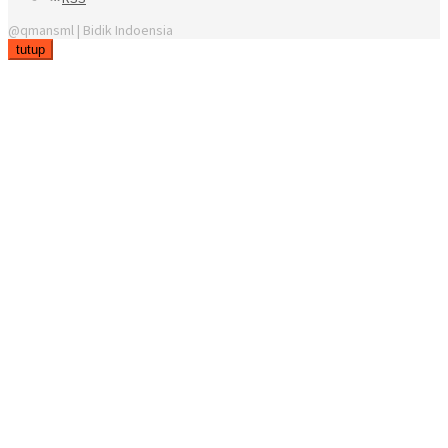
@qmansml | Bidik Indoensia
tutup