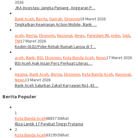
2026
JKA Investasi Jangka Panjang, Anggaran P…
Bank Aceh
,
Berita
,
Daerah
,
Ekonomi
18 Maret 2026
Tingkatkan Keamanan Action Mobile, Bank …
aceh
,
Berita
,
Ekonomi
,
Nasional
,
News
,
Pangdam IM
,
pidie
,
Sigli
,
TNI
17 Maret 2026
Kodim 0102/Pidie Rehab Rumah Lansia di T…
aceh
,
Bank
,
BSI
,
Ekonomi
,
Kota Banda Aceh
,
News
17 Maret 2026
BSI Aceh Ajak Insan Pers Perkuat Literas…
Agama
,
Bank Aceh
,
Berita
,
Ekonomi
,
Kota Banda Aceh
,
Nasional
,
News
13 Maret 2026
Bank Aceh Salurkan Zakat Karyawan Rp1,43…
Berita Populer
1
Kota Banda Aceh
68857 Dilihat
Illiza Lantik 17 Pejabat Tinggi Pratama
2
Kota Banda Aceh
63199 Dilihat