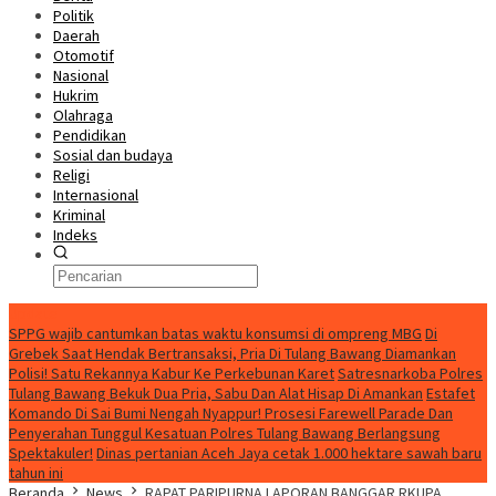
Politik
Daerah
Otomotif
Nasional
Hukrim
Olahraga
Pendidikan
Sosial dan budaya
Religi
Internasional
Kriminal
Indeks
Update
SPPG wajib cantumkan batas waktu konsumsi di ompreng MBG
Di
Grebek Saat Hendak Bertransaksi, Pria Di Tulang Bawang Diamankan
Polisi! Satu Rekannya Kabur Ke Perkebunan Karet
Satresnarkoba Polres
Tulang Bawang Bekuk Dua Pria, Sabu Dan Alat Hisap Di Amankan
Estafet
Komando Di Sai Bumi Nengah Nyappur! Prosesi Farewell Parade Dan
Penyerahan Tunggul Kesatuan Polres Tulang Bawang Berlangsung
Spektakuler!
Dinas pertanian Aceh Jaya cetak 1.000 hektare sawah baru
tahun ini
Beranda
News
RAPAT PARIPURNA LAPORAN BANGGAR RKUPA