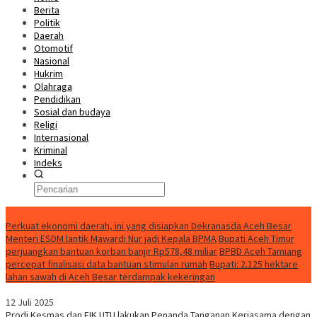
Berita
Politik
Daerah
Otomotif
Nasional
Hukrim
Olahraga
Pendidikan
Sosial dan budaya
Religi
Internasional
Kriminal
Indeks
Update
Perkuat ekonomi daerah, ini yang disiapkan Dekranasda Aceh Besar
Menteri ESDM lantik Mawardi Nur jadi Kepala BPMA
Bupati Aceh Timur
perjuangkan bantuan korban banjir Rp578,48 miliar
BPBD Aceh Tamiang
percepat finalisasi data bantuan stimulan rumah
Bupati: 2.125 hektare
lahan sawah di Aceh Besar terdampak kekeringan
12 Juli 2025
Prodi Kesmas dan FIK UTU lakukan Penanda Tanganan Kerjasama dengan