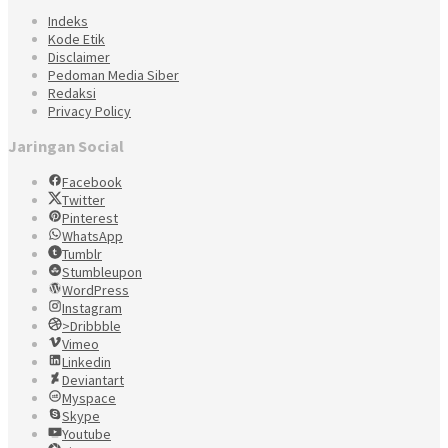
Indeks
Kode Etik
Disclaimer
Pedoman Media Siber
Redaksi
Privacy Policy
Jaringan Social
Facebook
Twitter
Pinterest
WhatsApp
Tumblr
Stumbleupon
WordPress
Instagram
>Dribbble
Vimeo
Linkedin
Deviantart
Myspace
Skype
Youtube