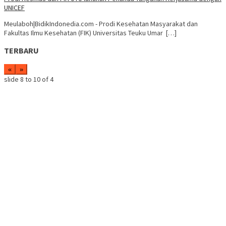
UNICEF
Meulaboh|BidikIndonedia.com - Prodi Kesehatan Masyarakat dan
Fakultas Ilmu Kesehatan (FIK) Universitas Teuku Umar […]
TERBARU
«
»
slide
8 to 10
of 4