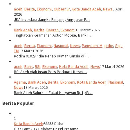
aceh
,
Berita
,
Ekonomi
,
Gubernur
,
Kota Banda Aceh
,
News
3 April
2026
JKA Investasi Jangka Panjang, Anggaran P…
Bank Aceh
,
Berita
,
Daerah
,
Ekonomi
18 Maret 2026
Tingkatkan Keamanan Action Mobile, Bank …
aceh
,
Berita
,
Ekonomi
,
Nasional
,
News
,
Pangdam IM
,
pidie
,
Sigli
,
TNI
17 Maret 2026
Kodim 0102/Pidie Rehab Rumah Lansia di T…
aceh
,
Bank
,
BSI
,
Ekonomi
,
Kota Banda Aceh
,
News
17 Maret 2026
BSI Aceh Ajak Insan Pers Perkuat Literas…
Agama
,
Bank Aceh
,
Berita
,
Ekonomi
,
Kota Banda Aceh
,
Nasional
,
News
13 Maret 2026
Bank Aceh Salurkan Zakat Karyawan Rp1,43…
Berita Populer
1
Kota Banda Aceh
68855 Dilihat
Illiza Lantik 17 Pejabat Tinggi Pratama