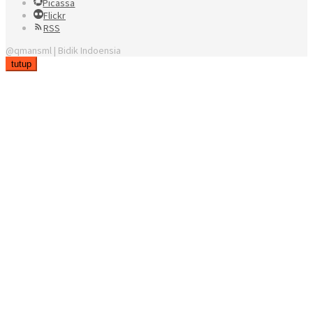
Picassa
Flickr
RSS
@qmansml | Bidik Indoensia
tutup