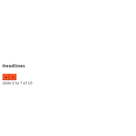
Headlines
«
»
slide
5 to 7
of 10