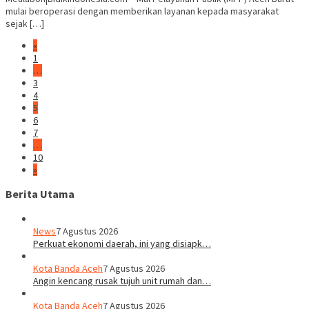
mulai beroperasi dengan memberikan layanan kepada masyarakat
sejak […]
«
1
…
3
4
5
6
7
…
10
»
Berita Utama
News
7 Agustus 2026
Perkuat ekonomi daerah, ini yang disiapk…
Kota Banda Aceh
7 Agustus 2026
Angin kencang rusak tujuh unit rumah dan…
Kota Banda Aceh
7 Agustus 2026