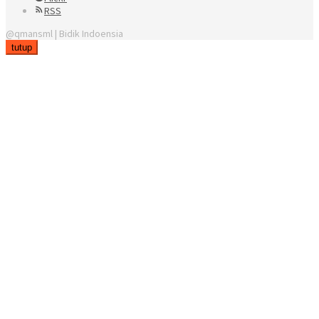
RSS
@qmansml | Bidik Indoensia
tutup