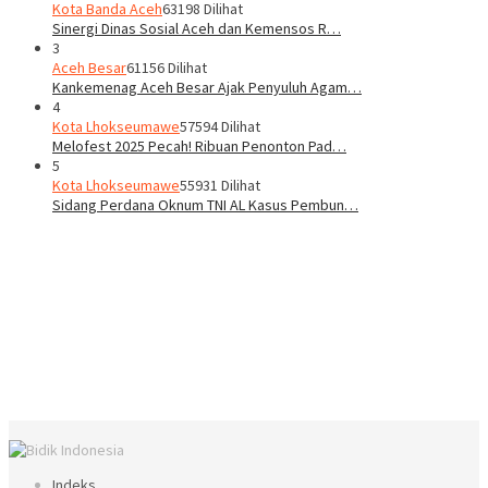
Kota Banda Aceh
63198 Dilihat
Sinergi Dinas Sosial Aceh dan Kemensos R…
3
Aceh Besar
61156 Dilihat
Kankemenag Aceh Besar Ajak Penyuluh Agam…
4
Kota Lhokseumawe
57594 Dilihat
Melofest 2025 Pecah! Ribuan Penonton Pad…
5
Kota Lhokseumawe
55931 Dilihat
Sidang Perdana Oknum TNI AL Kasus Pembun…
Indeks