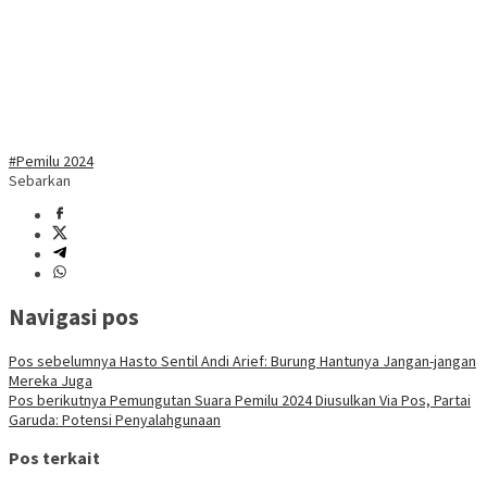
#Pemilu 2024
Sebarkan
Navigasi pos
Pos sebelumnya
Hasto Sentil Andi Arief: Burung Hantunya Jangan-jangan
Mereka Juga
Pos berikutnya
Pemungutan Suara Pemilu 2024 Diusulkan Via Pos, Partai
Garuda: Potensi Penyalahgunaan
Pos terkait