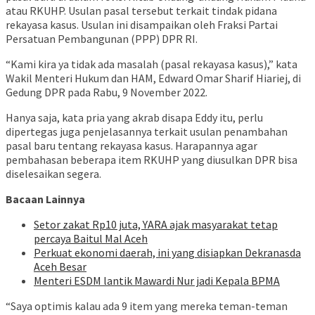
atau RKUHP. Usulan pasal tersebut terkait tindak pidana
rekayasa kasus. Usulan ini disampaikan oleh Fraksi Partai
Persatuan Pembangunan (PPP) DPR RI.
“Kami kira ya tidak ada masalah (pasal rekayasa kasus),” kata
Wakil Menteri Hukum dan HAM, Edward Omar Sharif Hiariej, di
Gedung DPR pada Rabu, 9 November 2022.
Hanya saja, kata pria yang akrab disapa Eddy itu, perlu
dipertegas juga penjelasannya terkait usulan penambahan
pasal baru tentang rekayasa kasus. Harapannya agar
pembahasan beberapa item RKUHP yang diusulkan DPR bisa
diselesaikan segera.
Bacaan Lainnya
Setor zakat Rp10 juta, YARA ajak masyarakat tetap
percaya Baitul Mal Aceh
Perkuat ekonomi daerah, ini yang disiapkan Dekranasda
Aceh Besar
Menteri ESDM lantik Mawardi Nur jadi Kepala BPMA
“Saya optimis kalau ada 9 item yang mereka teman-teman