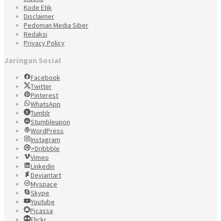
Kode Etik
Disclaimer
Pedoman Media Siber
Redaksi
Privacy Policy
Jaringan Social
Facebook
Twitter
Pinterest
WhatsApp
Tumblr
Stumbleupon
WordPress
Instagram
>Dribbble
Vimeo
Linkedin
Deviantart
Myspace
Skype
Youtube
Picassa
Flickr