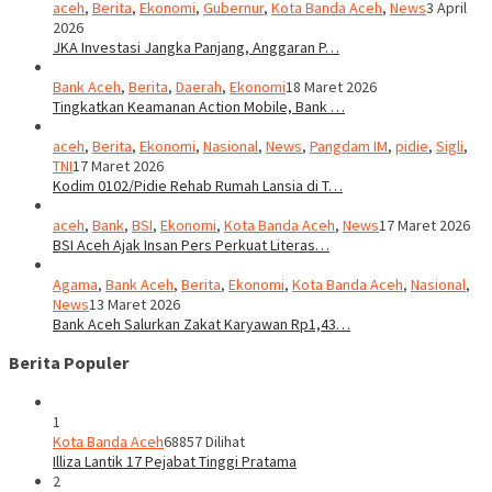
aceh
,
Berita
,
Ekonomi
,
Gubernur
,
Kota Banda Aceh
,
News
3 April
2026
JKA Investasi Jangka Panjang, Anggaran P…
Bank Aceh
,
Berita
,
Daerah
,
Ekonomi
18 Maret 2026
Tingkatkan Keamanan Action Mobile, Bank …
aceh
,
Berita
,
Ekonomi
,
Nasional
,
News
,
Pangdam IM
,
pidie
,
Sigli
,
TNI
17 Maret 2026
Kodim 0102/Pidie Rehab Rumah Lansia di T…
aceh
,
Bank
,
BSI
,
Ekonomi
,
Kota Banda Aceh
,
News
17 Maret 2026
BSI Aceh Ajak Insan Pers Perkuat Literas…
Agama
,
Bank Aceh
,
Berita
,
Ekonomi
,
Kota Banda Aceh
,
Nasional
,
News
13 Maret 2026
Bank Aceh Salurkan Zakat Karyawan Rp1,43…
Berita Populer
1
Kota Banda Aceh
68857 Dilihat
Illiza Lantik 17 Pejabat Tinggi Pratama
2