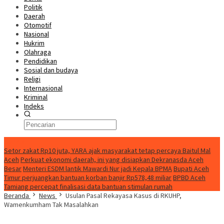
Politik
Daerah
Otomotif
Nasional
Hukrim
Olahraga
Pendidikan
Sosial dan budaya
Religi
Internasional
Kriminal
Indeks
Update
Setor zakat Rp10 juta, YARA ajak masyarakat tetap percaya Baitul Mal
Aceh
Perkuat ekonomi daerah, ini yang disiapkan Dekranasda Aceh
Besar
Menteri ESDM lantik Mawardi Nur jadi Kepala BPMA
Bupati Aceh
Timur perjuangkan bantuan korban banjir Rp578,48 miliar
BPBD Aceh
Tamiang percepat finalisasi data bantuan stimulan rumah
Beranda
News
Usulan Pasal Rekayasa Kasus di RKUHP,
Wamenkumham Tak Masalahkan