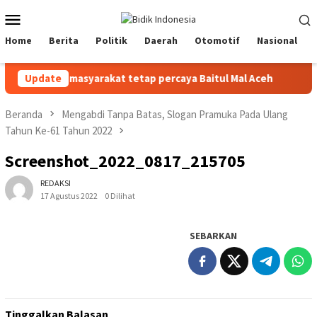
Loncat
Menu
ke
Mobile
konten
Home
Berita
Politik
Daerah
Otomotif
Nasional
 YARA ajak masyarakat tetap percaya Baitul Mal Aceh
Update
Perk
Beranda
Mengabdi Tanpa Batas, Slogan Pramuka Pada Ulang
Tahun Ke-61 Tahun 2022
Screenshot_2022_0817_215705
REDAKSI
17 Agustus 2022
0 Dilihat
SEBARKAN
Tinggalkan Balasan