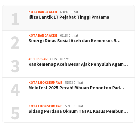
1
KOTA BANDA ACEH
68856 Dilihat
Illiza Lantik 17 Pejabat Tinggi Pratama
2
KOTA BANDA ACEH
63198 Dilihat
Sinergi Dinas Sosial Aceh dan Kemensos R…
3
ACEH BESAR
61156 Dilihat
Kankemenag Aceh Besar Ajak Penyuluh Agam…
4
KOTA LHOKSEUMAWE
57593 Dilihat
Melofest 2025 Pecah! Ribuan Penonton Pad…
5
KOTA LHOKSEUMAWE
55931 Dilihat
Sidang Perdana Oknum TNI AL Kasus Pembun…