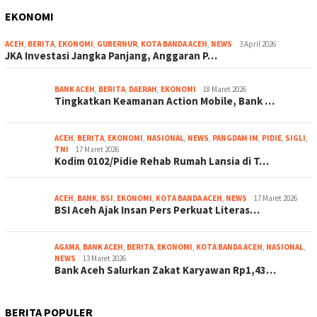
EKONOMI
ACEH
,
BERITA
,
EKONOMI
,
GUBERNUR
,
KOTA BANDA ACEH
,
NEWS
3 April 2026
JKA Investasi Jangka Panjang, Anggaran P…
BANK ACEH
,
BERITA
,
DAERAH
,
EKONOMI
18 Maret 2026
Tingkatkan Keamanan Action Mobile, Bank …
ACEH
,
BERITA
,
EKONOMI
,
NASIONAL
,
NEWS
,
PANGDAM IM
,
PIDIE
,
SIGLI
,
TNI
17 Maret 2026
Kodim 0102/Pidie Rehab Rumah Lansia di T…
ACEH
,
BANK
,
BSI
,
EKONOMI
,
KOTA BANDA ACEH
,
NEWS
17 Maret 2026
BSI Aceh Ajak Insan Pers Perkuat Literas…
AGAMA
,
BANK ACEH
,
BERITA
,
EKONOMI
,
KOTA BANDA ACEH
,
NASIONAL
,
NEWS
13 Maret 2026
Bank Aceh Salurkan Zakat Karyawan Rp1,43…
BERITA POPULER