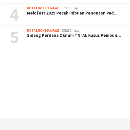
4
KOTA LHOKSEUMAWE
57589 Dilihat
Melofest 2025 Pecah! Ribuan Penonton Pad…
5
KOTA LHOKSEUMAWE
55929 Dilihat
Sidang Perdana Oknum TNI AL Kasus Pembun…