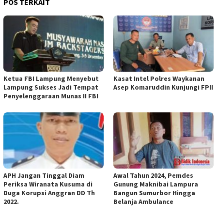
POS TERKAIT
Ketua FBI Lampung Menyebut
Kasat Intel Polres Waykanan
Lampung Sukses Jadi Tempat
Asep Komaruddin Kunjungi FPII
Penyelenggaraan Munas II FBI
APH Jangan Tinggal Diam
Awal Tahun 2024, Pemdes
Periksa Wiranata Kusuma di
Gunung Maknibai Lampura
Duga Korupsi Anggran DD Th
Bangun Sumurbor Hingga
2022.
Belanja Ambulance