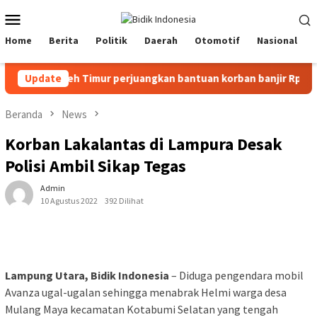
Loncat
Menu
ke
Mobile
konten
Home
Berita
Politik
Daerah
Otomotif
Nasional
pati Aceh Timur perjuangkan bantuan korban banjir Rp578,48 mil
Update
Beranda
News
Korban Lakalantas di Lampura Desak
Polisi Ambil Sikap Tegas
Admin
10 Agustus 2022
392 Dilihat
Lampung Utara, Bidik Indonesia
– Diduga pengendara mobil
Avanza ugal-ugalan sehingga menabrak Helmi warga desa
Mulang Maya kecamatan Kotabumi Selatan yang tengah