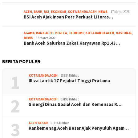
ACEH
,
BANK
,
BSI
,
EKONOMI
,
KOTA BANDA ACEH
,
NEWS
17 Maret 2026
BSI Aceh Ajak Insan Pers Perkuat Literas…
AGAMA
,
BANK ACEH
,
BERITA
,
EKONOMI
,
KOTA BANDA ACEH
,
NASIONAL
,
NEWS
13 Maret 2026
Bank Aceh Salurkan Zakat Karyawan Rp1,43…
BERITA POPULER
1
KOTA BANDA ACEH
68854 Dilihat
Illiza Lantik 17 Pejabat Tinggi Pratama
2
KOTA BANDA ACEH
63198 Dilihat
Sinergi Dinas Sosial Aceh dan Kemensos R…
3
ACEH BESAR
61154 Dilihat
Kankemenag Aceh Besar Ajak Penyuluh Agam…