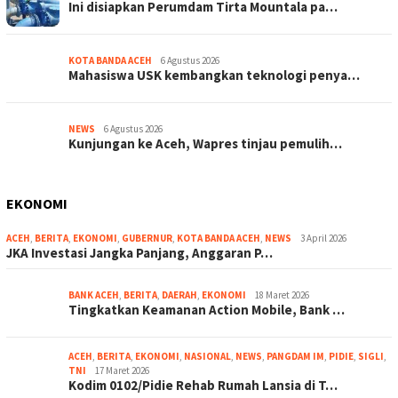
Ini disiapkan Perumdam Tirta Mountala pa…
KOTA BANDA ACEH
6 Agustus 2026
Mahasiswa USK kembangkan teknologi penya…
NEWS
6 Agustus 2026
Kunjungan ke Aceh, Wapres tinjau pemulih…
EKONOMI
ACEH
,
BERITA
,
EKONOMI
,
GUBERNUR
,
KOTA BANDA ACEH
,
NEWS
3 April 2026
JKA Investasi Jangka Panjang, Anggaran P…
BANK ACEH
,
BERITA
,
DAERAH
,
EKONOMI
18 Maret 2026
Tingkatkan Keamanan Action Mobile, Bank …
ACEH
,
BERITA
,
EKONOMI
,
NASIONAL
,
NEWS
,
PANGDAM IM
,
PIDIE
,
SIGLI
,
TNI
17 Maret 2026
Kodim 0102/Pidie Rehab Rumah Lansia di T…