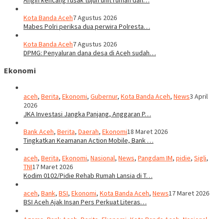
Angin kencang rusak tujuh unit rumah dan…
Kota Banda Aceh
7 Agustus 2026
Mabes Polri periksa dua perwira Polresta…
Kota Banda Aceh
7 Agustus 2026
DPMG: Penyaluran dana desa di Aceh sudah…
Ekonomi
aceh
,
Berita
,
Ekonomi
,
Gubernur
,
Kota Banda Aceh
,
News
3 April
2026
JKA Investasi Jangka Panjang, Anggaran P…
Bank Aceh
,
Berita
,
Daerah
,
Ekonomi
18 Maret 2026
Tingkatkan Keamanan Action Mobile, Bank …
aceh
,
Berita
,
Ekonomi
,
Nasional
,
News
,
Pangdam IM
,
pidie
,
Sigli
,
TNI
17 Maret 2026
Kodim 0102/Pidie Rehab Rumah Lansia di T…
aceh
,
Bank
,
BSI
,
Ekonomi
,
Kota Banda Aceh
,
News
17 Maret 2026
BSI Aceh Ajak Insan Pers Perkuat Literas…