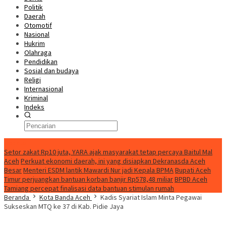
Politik
Daerah
Otomotif
Nasional
Hukrim
Olahraga
Pendidikan
Sosial dan budaya
Religi
Internasional
Kriminal
Indeks
Update
Setor zakat Rp10 juta, YARA ajak masyarakat tetap percaya Baitul Mal
Aceh
Perkuat ekonomi daerah, ini yang disiapkan Dekranasda Aceh
Besar
Menteri ESDM lantik Mawardi Nur jadi Kepala BPMA
Bupati Aceh
Timur perjuangkan bantuan korban banjir Rp578,48 miliar
BPBD Aceh
Tamiang percepat finalisasi data bantuan stimulan rumah
Beranda
Kota Banda Aceh
Kadis Syariat Islam Minta Pegawai
Sukseskan MTQ ke 37 di Kab. Pidie Jaya