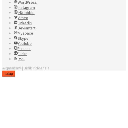
WordPress
Instagram
>Dribbble
Vimeo
Linkedin
Deviantart
Myspace
Skype
Youtube
Picassa
Flickr
RSS
@qmansml | Bidik Indoensia
tutup