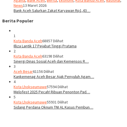
Agama
,
Bank Aceh
,
Berita
,
Ekonomi
,
Kota Banda Aceh
,
Nasional
,
News
13 Maret 2026
Bank Aceh Salurkan Zakat Karyawan Rp1,43…
Berita Populer
1
Kota Banda Aceh
68857 Dilihat
Illiza Lantik 17 Pejabat Tinggi Pratama
2
Kota Banda Aceh
63198 Dilihat
Sinergi Dinas Sosial Aceh dan Kemensos R…
3
Aceh Besar
61156 Dilihat
Kankemenag Aceh Besar Ajak Penyuluh Agam…
4
Kota Lhokseumawe
57594 Dilihat
Melofest 2025 Pecah! Ribuan Penonton Pad…
5
Kota Lhokseumawe
55931 Dilihat
Sidang Perdana Oknum TNI AL Kasus Pembun…