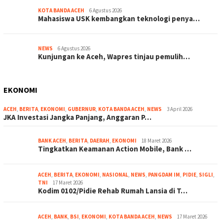
KOTA BANDA ACEH
6 Agustus 2026
Mahasiswa USK kembangkan teknologi penya…
NEWS
6 Agustus 2026
Kunjungan ke Aceh, Wapres tinjau pemulih…
EKONOMI
ACEH
,
BERITA
,
EKONOMI
,
GUBERNUR
,
KOTA BANDA ACEH
,
NEWS
3 April 2026
JKA Investasi Jangka Panjang, Anggaran P…
BANK ACEH
,
BERITA
,
DAERAH
,
EKONOMI
18 Maret 2026
Tingkatkan Keamanan Action Mobile, Bank …
ACEH
,
BERITA
,
EKONOMI
,
NASIONAL
,
NEWS
,
PANGDAM IM
,
PIDIE
,
SIGLI
,
TNI
17 Maret 2026
Kodim 0102/Pidie Rehab Rumah Lansia di T…
ACEH
,
BANK
,
BSI
,
EKONOMI
,
KOTA BANDA ACEH
,
NEWS
17 Maret 2026