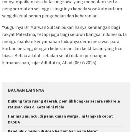
menyampaikan rasa belasungkawa yang mendalam serta
penghormatan setinggi-tingginya kepada sosok almarhum
yang dikenal penuh pengabdian dan keberanian.
“Gugurnya Dr. Marwan Sultan bukan hanya kehilangan bagi
rakyat Palestina, tetapi juga bagi seluruh bangsa Indonesia. Ia
mengorbankan kenyamanan hidupnya demi merawat para
korban perang, dengan keberanian dan keikhlasan yang luar
biasa. Beliau adalah teladan sejati dalam perjuangan
kemanusiaan,” ujar Adhifatra, Ahad (06/7/2025).
BACAAN LAINNYA
Dukung tata ruang daerah, pemilik bongkar secara sukarela
ratusan kios di Kota Mini Pidie
Harimau muncul di pemukiman warga, ini langkah cepat
BKSDA
Penduduk miskin di Aceh bertambah pada Maret