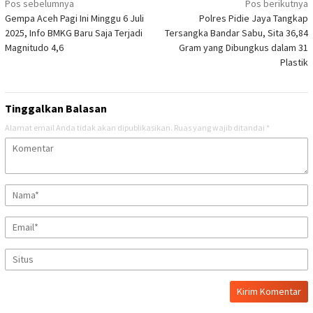
Navigasi
Pos sebelumnya
Pos berikutnya
Gempa Aceh Pagi Ini Minggu 6 Juli
Polres Pidie Jaya Tangkap
pos
2025, Info BMKG Baru Saja Terjadi
Tersangka Bandar Sabu, Sita 36,84
Magnitudo 4,6
Gram yang Dibungkus dalam 31
Plastik
Tinggalkan Balasan
Alamat email Anda tidak akan dipublikasikan.
Ruas yang wajib ditandai
*