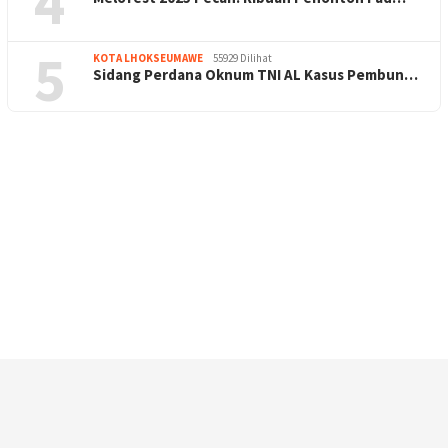
4
5
KOTA LHOKSEUMAWE
55929 Dilihat
Sidang Perdana Oknum TNI AL Kasus Pembun…