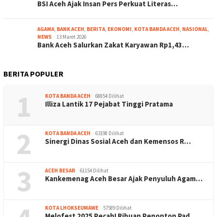
BSI Aceh Ajak Insan Pers Perkuat Literas…
AGAMA
,
BANK ACEH
,
BERITA
,
EKONOMI
,
KOTA BANDA ACEH
,
NASIONAL
,
NEWS
13 Maret 2026
Bank Aceh Salurkan Zakat Karyawan Rp1,43…
BERITA POPULER
1
KOTA BANDA ACEH
68854 Dilihat
Illiza Lantik 17 Pejabat Tinggi Pratama
2
KOTA BANDA ACEH
63198 Dilihat
Sinergi Dinas Sosial Aceh dan Kemensos R…
3
ACEH BESAR
61154 Dilihat
Kankemenag Aceh Besar Ajak Penyuluh Agam…
KOTA LHOKSEUMAWE
57589 Dilihat
Melofest 2025 Pecah! Ribuan Penonton Pad…