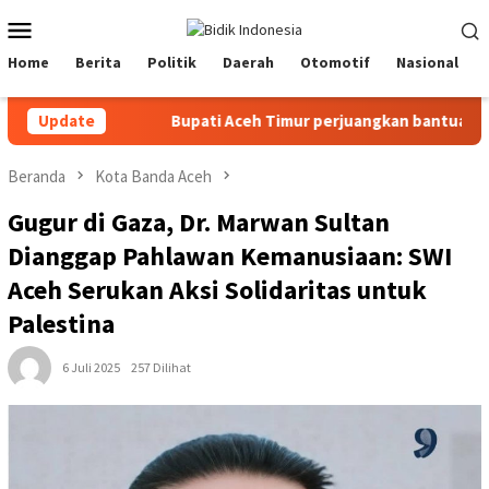
Loncat
Menu
ke
Mobile
konten
Home
Berita
Politik
Daerah
Otomotif
Nasional
a BPMA
Update
Bupati Aceh Timur perjuangkan bantuan korban ban
Beranda
Kota Banda Aceh
Gugur di Gaza, Dr. Marwan Sultan
Dianggap Pahlawan Kemanusiaan: SWI
Aceh Serukan Aksi Solidaritas untuk
Palestina
6 Juli 2025
257 Dilihat