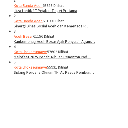
1
Kota Banda Aceh
68858 Dilihat
Illiza Lantik 17 Pejabat Tinggi Pratama
2
Kota Banda Aceh
63199 Dilihat
Sinergi Dinas Sosial Aceh dan Kemensos R…
3
Aceh Besar
61156 Dilihat
Kankemenag Aceh Besar Ajak Penyuluh Agam…
4
Kota Lhokseumawe
57602 Dilihat
Melofest 2025 Pecah! Ribuan Penonton Pad…
5
Kota Lhokseumawe
55931 Dilihat
Sidang Perdana Oknum TNI AL Kasus Pembun…