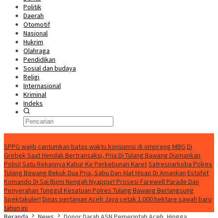
Politik
Daerah
Otomotif
Nasional
Hukrim
Olahraga
Pendidikan
Sosial dan budaya
Religi
Internasional
Kriminal
Indeks
Update
SPPG wajib cantumkan batas waktu konsumsi di ompreng MBG
Di
Grebek Saat Hendak Bertransaksi, Pria Di Tulang Bawang Diamankan
Polisi! Satu Rekannya Kabur Ke Perkebunan Karet
Satresnarkoba Polres
Tulang Bawang Bekuk Dua Pria, Sabu Dan Alat Hisap Di Amankan
Estafet
Komando Di Sai Bumi Nengah Nyappur! Prosesi Farewell Parade Dan
Penyerahan Tunggul Kesatuan Polres Tulang Bawang Berlangsung
Spektakuler!
Dinas pertanian Aceh Jaya cetak 1.000 hektare sawah baru
tahun ini
Beranda
News
Donor Darah ASN Pemerintah Aceh, Hingga