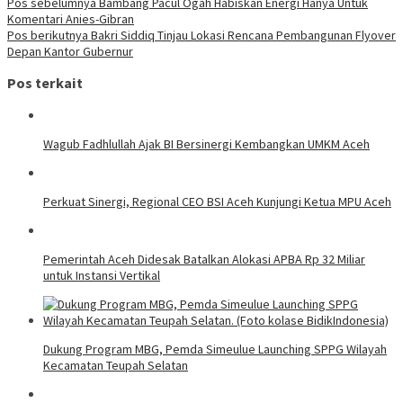
Pos sebelumnya
Bambang Pacul Ogah Habiskan Energi Hanya Untuk
Komentari Anies-Gibran
Pos berikutnya
Bakri Siddiq Tinjau Lokasi Rencana Pembangunan Flyover
Depan Kantor Gubernur
Pos terkait
Wagub Fadhlullah Ajak BI Bersinergi Kembangkan UMKM Aceh
Perkuat Sinergi, Regional CEO BSI Aceh Kunjungi Ketua MPU Aceh
Pemerintah Aceh Didesak Batalkan Alokasi APBA Rp 32 Miliar
untuk Instansi Vertikal
Dukung Program MBG, Pemda Simeulue Launching SPPG Wilayah
Kecamatan Teupah Selatan