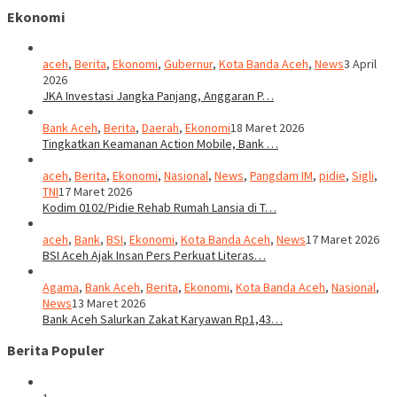
Ekonomi
aceh
,
Berita
,
Ekonomi
,
Gubernur
,
Kota Banda Aceh
,
News
3 April
2026
JKA Investasi Jangka Panjang, Anggaran P…
Bank Aceh
,
Berita
,
Daerah
,
Ekonomi
18 Maret 2026
Tingkatkan Keamanan Action Mobile, Bank …
aceh
,
Berita
,
Ekonomi
,
Nasional
,
News
,
Pangdam IM
,
pidie
,
Sigli
,
TNI
17 Maret 2026
Kodim 0102/Pidie Rehab Rumah Lansia di T…
aceh
,
Bank
,
BSI
,
Ekonomi
,
Kota Banda Aceh
,
News
17 Maret 2026
BSI Aceh Ajak Insan Pers Perkuat Literas…
Agama
,
Bank Aceh
,
Berita
,
Ekonomi
,
Kota Banda Aceh
,
Nasional
,
News
13 Maret 2026
Bank Aceh Salurkan Zakat Karyawan Rp1,43…
Berita Populer