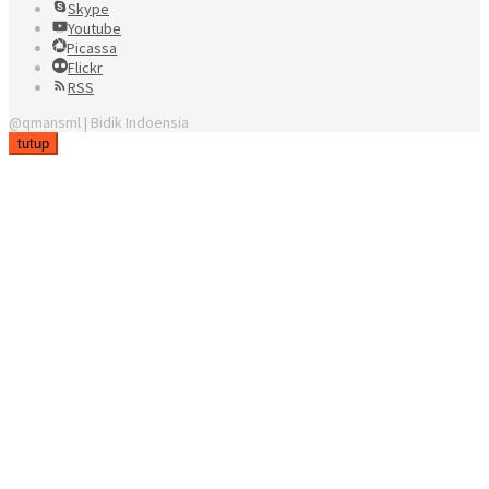
Skype
Youtube
Picassa
Flickr
RSS
@qmansml | Bidik Indoensia
tutup