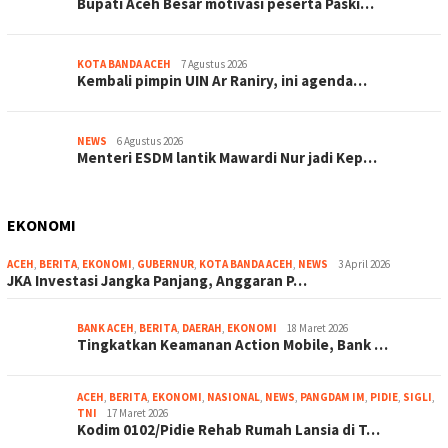
Bupati Aceh Besar motivasi peserta Paski…
KOTA BANDA ACEH
7 Agustus 2026
Kembali pimpin UIN Ar Raniry, ini agenda…
NEWS
6 Agustus 2026
Menteri ESDM lantik Mawardi Nur jadi Kep…
EKONOMI
ACEH
,
BERITA
,
EKONOMI
,
GUBERNUR
,
KOTA BANDA ACEH
,
NEWS
3 April 2026
JKA Investasi Jangka Panjang, Anggaran P…
BANK ACEH
,
BERITA
,
DAERAH
,
EKONOMI
18 Maret 2026
Tingkatkan Keamanan Action Mobile, Bank …
ACEH
,
BERITA
,
EKONOMI
,
NASIONAL
,
NEWS
,
PANGDAM IM
,
PIDIE
,
SIGLI
,
TNI
17 Maret 2026
Kodim 0102/Pidie Rehab Rumah Lansia di T…