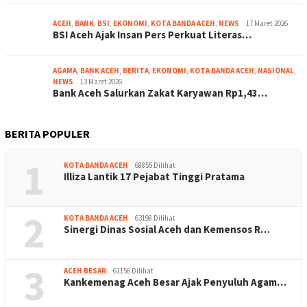
ACEH
,
BANK
,
BSI
,
EKONOMI
,
KOTA BANDA ACEH
,
NEWS
17 Maret 2026
BSI Aceh Ajak Insan Pers Perkuat Literas…
AGAMA
,
BANK ACEH
,
BERITA
,
EKONOMI
,
KOTA BANDA ACEH
,
NASIONAL
,
NEWS
13 Maret 2026
Bank Aceh Salurkan Zakat Karyawan Rp1,43…
BERITA POPULER
1
KOTA BANDA ACEH
68855 Dilihat
Illiza Lantik 17 Pejabat Tinggi Pratama
2
KOTA BANDA ACEH
63198 Dilihat
Sinergi Dinas Sosial Aceh dan Kemensos R…
3
ACEH BESAR
61156 Dilihat
Kankemenag Aceh Besar Ajak Penyuluh Agam…