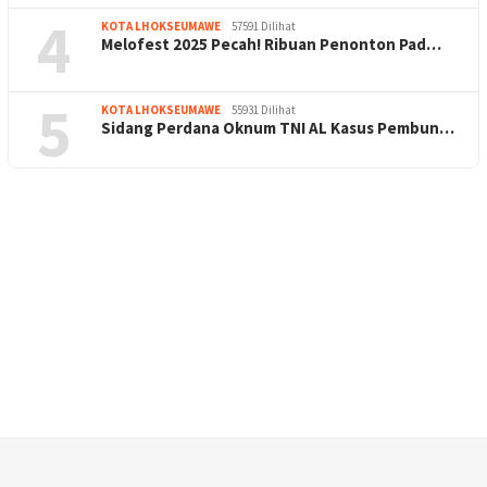
4
KOTA LHOKSEUMAWE
57591 Dilihat
Melofest 2025 Pecah! Ribuan Penonton Pad…
5
KOTA LHOKSEUMAWE
55931 Dilihat
Sidang Perdana Oknum TNI AL Kasus Pembun…