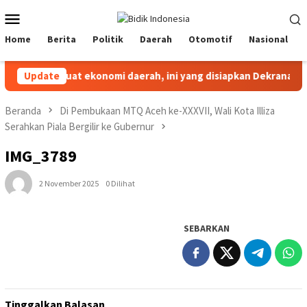
Loncat
Menu
ke
Mobile
konten
Home
Berita
Politik
Daerah
Otomotif
Nasional
Update
Perkuat ekonomi daerah, ini yang disiapkan Dekranasda A
Beranda
Di Pembukaan MTQ Aceh ke-XXXVII, Wali Kota Illiza
Serahkan Piala Bergilir ke Gubernur
IMG_3789
2 November 2025
0 Dilihat
SEBARKAN
Tinggalkan Balasan