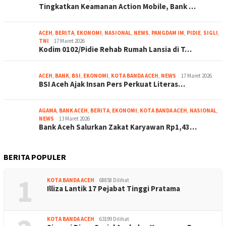
Tingkatkan Keamanan Action Mobile, Bank …
ACEH
,
BERITA
,
EKONOMI
,
NASIONAL
,
NEWS
,
PANGDAM IM
,
PIDIE
,
SIGLI
,
TNI
17 Maret 2026
Kodim 0102/Pidie Rehab Rumah Lansia di T…
ACEH
,
BANK
,
BSI
,
EKONOMI
,
KOTA BANDA ACEH
,
NEWS
17 Maret 2026
BSI Aceh Ajak Insan Pers Perkuat Literas…
AGAMA
,
BANK ACEH
,
BERITA
,
EKONOMI
,
KOTA BANDA ACEH
,
NASIONAL
,
NEWS
13 Maret 2026
Bank Aceh Salurkan Zakat Karyawan Rp1,43…
BERITA POPULER
1
KOTA BANDA ACEH
68858 Dilihat
Illiza Lantik 17 Pejabat Tinggi Pratama
KOTA BANDA ACEH
63199 Dilihat