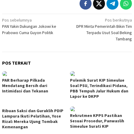
Navigasi
Pos sebelumnya
Pos berikutnya
PAN Yakin Dukungan Jokowi ke
DPR Minta Pemerintah Bikin Tim
pos
Prabowo Cuma Guyon Politik
Terpadu Usut Soal Beking
Tambang
POS TERKAIT
PAR Berharap Pilkada
Polemik Surat KIP Simeulue
Mendatang Bersih dari
Soal PSU, Terindikasi Pidana,
Intimidasi dan Tekanan
PBB Tempuh Jalur Hukum dan
Lapor ke DKPP
Ribuan Saksi dan Guraklih PDIP
Rekrutmen KPPS Pastikan
Lampura Ikuti Pelatihan, Yose
Sesuai Prosedur, Panwaslih
Rizal: Mereka Ujung Tombak
Simeulue Surati KIP
Kemenangan