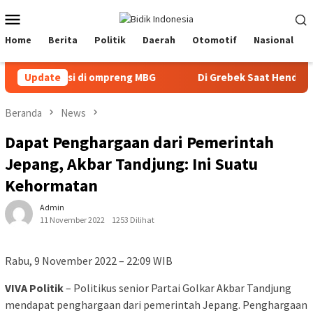
Loncat
Menu
ke
Mobile
konten
Home
Berita
Politik
Daerah
Otomotif
Nasional
 konsumsi di ompreng MBG
Update
Di Grebek Saat Hendak Bertra
Beranda
News
Dapat Penghargaan dari Pemerintah
Jepang, Akbar Tandjung: Ini Suatu
Kehormatan
Admin
11 November 2022
1253 Dilihat
Rabu, 9 November 2022 – 22:09 WIB
VIVA Politik
– Politikus senior Partai Golkar Akbar Tandjung
mendapat penghargaan dari pemerintah Jepang. Penghargaan