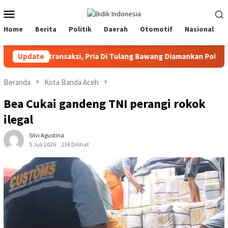
Loncat
Menu
ke
Mobile
konten
Home
Berita
Politik
Daerah
Otomotif
Nasional
 Bertransaksi, Pria Di Tulang Bawang Diamankan Polisi! Satu Re
Update
Beranda
Kota Banda Aceh
Bea Cukai gandeng TNI perangi rokok
ilegal
Silvi Agustina
5 Juli 2026
136 Dilihat