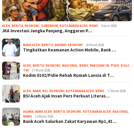
ACEH
,
BERITA
,
EKONOMI
,
GUBERNUR
,
KOTA BANDA ACEH
,
NEWS
3 April 2026
JKA Investasi Jangka Panjang, Anggaran P…
BANK ACEH
,
BERITA
,
DAERAH
,
EKONOMI
18 Maret 2026
Tingkatkan Keamanan Action Mobile, Bank …
ACEH
,
BERITA
,
EKONOMI
,
NASIONAL
,
NEWS
,
PANGDAM IM
,
PIDIE
,
SIGLI
,
TNI
17 Maret 2026
Kodim 0102/Pidie Rehab Rumah Lansia di T…
ACEH
,
BANK
,
BSI
,
EKONOMI
,
KOTA BANDA ACEH
,
NEWS
17 Maret 2026
BSI Aceh Ajak Insan Pers Perkuat Literas…
AGAMA
,
BANK ACEH
,
BERITA
,
EKONOMI
,
KOTA BANDA ACEH
,
NASIONAL
,
NEWS
13 Maret 2026
Bank Aceh Salurkan Zakat Karyawan Rp1,43…