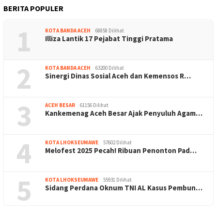
BERITA POPULER
1
KOTA BANDA ACEH
68858 Dilihat
Illiza Lantik 17 Pejabat Tinggi Pratama
2
KOTA BANDA ACEH
63200 Dilihat
Sinergi Dinas Sosial Aceh dan Kemensos R…
3
ACEH BESAR
61156 Dilihat
Kankemenag Aceh Besar Ajak Penyuluh Agam…
4
KOTA LHOKSEUMAWE
57602 Dilihat
Melofest 2025 Pecah! Ribuan Penonton Pad…
5
KOTA LHOKSEUMAWE
55931 Dilihat
Sidang Perdana Oknum TNI AL Kasus Pembun…