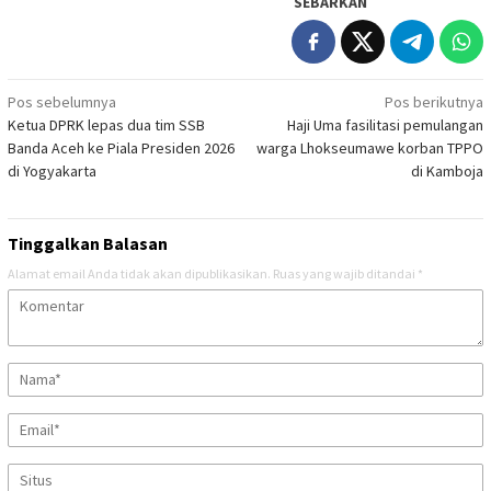
SEBARKAN
Navigasi
Pos sebelumnya
Pos berikutnya
Ketua DPRK lepas dua tim SSB
Haji Uma fasilitasi pemulangan
pos
Banda Aceh ke Piala Presiden 2026
warga Lhokseumawe korban TPPO
di Yogyakarta
di Kamboja
Tinggalkan Balasan
Alamat email Anda tidak akan dipublikasikan.
Ruas yang wajib ditandai
*