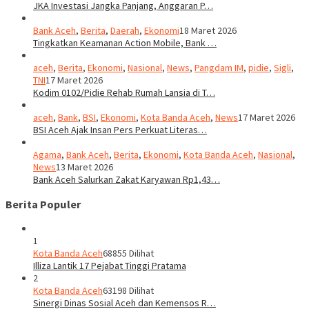
JKA Investasi Jangka Panjang, Anggaran P…
Bank Aceh
,
Berita
,
Daerah
,
Ekonomi
18 Maret 2026
Tingkatkan Keamanan Action Mobile, Bank …
aceh
,
Berita
,
Ekonomi
,
Nasional
,
News
,
Pangdam IM
,
pidie
,
Sigli
,
TNI
17 Maret 2026
Kodim 0102/Pidie Rehab Rumah Lansia di T…
aceh
,
Bank
,
BSI
,
Ekonomi
,
Kota Banda Aceh
,
News
17 Maret 2026
BSI Aceh Ajak Insan Pers Perkuat Literas…
Agama
,
Bank Aceh
,
Berita
,
Ekonomi
,
Kota Banda Aceh
,
Nasional
,
News
13 Maret 2026
Bank Aceh Salurkan Zakat Karyawan Rp1,43…
Berita Populer
1
Kota Banda Aceh
68855 Dilihat
Illiza Lantik 17 Pejabat Tinggi Pratama
2
Kota Banda Aceh
63198 Dilihat
Sinergi Dinas Sosial Aceh dan Kemensos R…