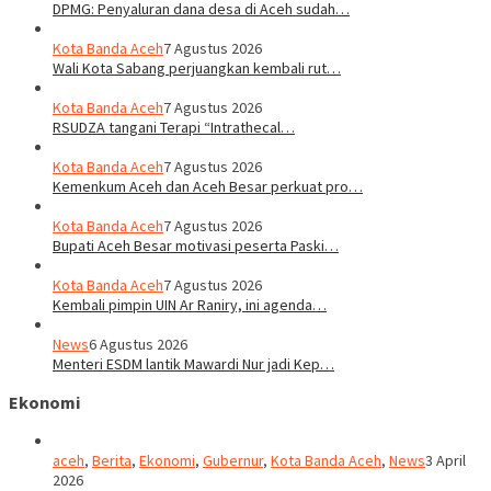
DPMG: Penyaluran dana desa di Aceh sudah…
Kota Banda Aceh
7 Agustus 2026
Wali Kota Sabang perjuangkan kembali rut…
Kota Banda Aceh
7 Agustus 2026
RSUDZA tangani Terapi “Intrathecal…
Kota Banda Aceh
7 Agustus 2026
Kemenkum Aceh dan Aceh Besar perkuat pro…
Kota Banda Aceh
7 Agustus 2026
Bupati Aceh Besar motivasi peserta Paski…
Kota Banda Aceh
7 Agustus 2026
Kembali pimpin UIN Ar Raniry, ini agenda…
News
6 Agustus 2026
Menteri ESDM lantik Mawardi Nur jadi Kep…
Ekonomi
aceh
,
Berita
,
Ekonomi
,
Gubernur
,
Kota Banda Aceh
,
News
3 April
2026