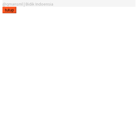
@qmansml | Bidik Indoensia
tutup