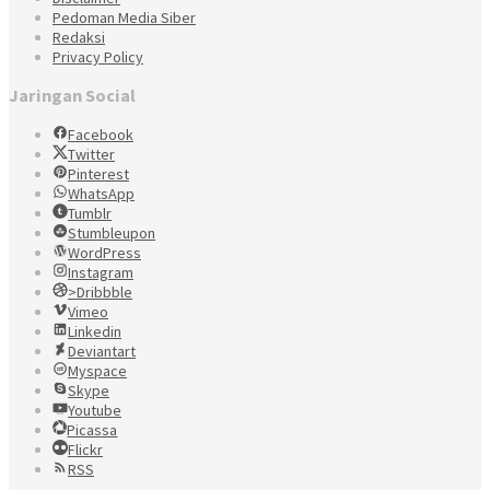
Pedoman Media Siber
Redaksi
Privacy Policy
Jaringan Social
Facebook
Twitter
Pinterest
WhatsApp
Tumblr
Stumbleupon
WordPress
Instagram
>Dribbble
Vimeo
Linkedin
Deviantart
Myspace
Skype
Youtube
Picassa
Flickr
RSS