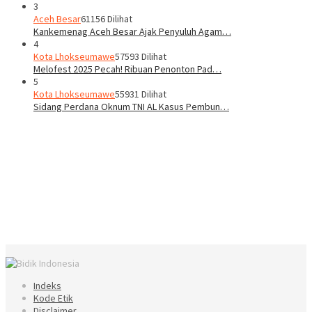
3
Aceh Besar
61156 Dilihat
Kankemenag Aceh Besar Ajak Penyuluh Agam…
4
Kota Lhokseumawe
57593 Dilihat
Melofest 2025 Pecah! Ribuan Penonton Pad…
5
Kota Lhokseumawe
55931 Dilihat
Sidang Perdana Oknum TNI AL Kasus Pembun…
Indeks
Kode Etik
Disclaimer