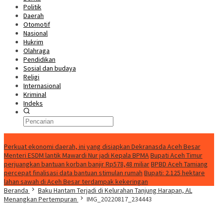
Politik
Daerah
Otomotif
Nasional
Hukrim
Olahraga
Pendidikan
Sosial dan budaya
Religi
Internasional
Kriminal
Indeks
Update
Perkuat ekonomi daerah, ini yang disiapkan Dekranasda Aceh Besar
Menteri ESDM lantik Mawardi Nur jadi Kepala BPMA
Bupati Aceh Timur
perjuangkan bantuan korban banjir Rp578,48 miliar
BPBD Aceh Tamiang
percepat finalisasi data bantuan stimulan rumah
Bupati: 2.125 hektare
lahan sawah di Aceh Besar terdampak kekeringan
Beranda
Baku Hantam Terjadi di Kelurahan Tanjung Harapan, AL
Menangkan Pertempuran
IMG_20220817_234443