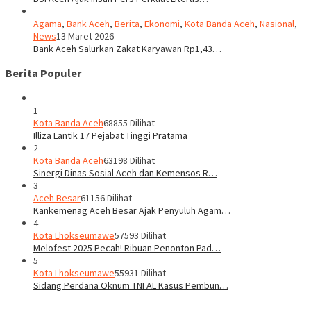
Agama
,
Bank Aceh
,
Berita
,
Ekonomi
,
Kota Banda Aceh
,
Nasional
,
News
13 Maret 2026
Bank Aceh Salurkan Zakat Karyawan Rp1,43…
Berita Populer
1
Kota Banda Aceh
68855 Dilihat
Illiza Lantik 17 Pejabat Tinggi Pratama
2
Kota Banda Aceh
63198 Dilihat
Sinergi Dinas Sosial Aceh dan Kemensos R…
3
Aceh Besar
61156 Dilihat
Kankemenag Aceh Besar Ajak Penyuluh Agam…
4
Kota Lhokseumawe
57593 Dilihat
Melofest 2025 Pecah! Ribuan Penonton Pad…
5
Kota Lhokseumawe
55931 Dilihat
Sidang Perdana Oknum TNI AL Kasus Pembun…