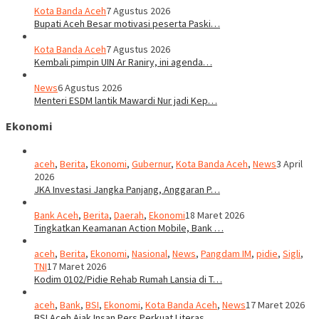
Kota Banda Aceh
7 Agustus 2026
Bupati Aceh Besar motivasi peserta Paski…
Kota Banda Aceh
7 Agustus 2026
Kembali pimpin UIN Ar Raniry, ini agenda…
News
6 Agustus 2026
Menteri ESDM lantik Mawardi Nur jadi Kep…
Ekonomi
aceh
,
Berita
,
Ekonomi
,
Gubernur
,
Kota Banda Aceh
,
News
3 April
2026
JKA Investasi Jangka Panjang, Anggaran P…
Bank Aceh
,
Berita
,
Daerah
,
Ekonomi
18 Maret 2026
Tingkatkan Keamanan Action Mobile, Bank …
aceh
,
Berita
,
Ekonomi
,
Nasional
,
News
,
Pangdam IM
,
pidie
,
Sigli
,
TNI
17 Maret 2026
Kodim 0102/Pidie Rehab Rumah Lansia di T…
aceh
,
Bank
,
BSI
,
Ekonomi
,
Kota Banda Aceh
,
News
17 Maret 2026
BSI Aceh Ajak Insan Pers Perkuat Literas…