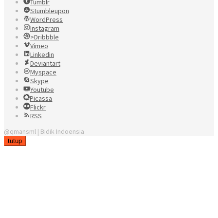
Tumblr
Stumbleupon
WordPress
Instagram
>Dribbble
Vimeo
Linkedin
Deviantart
Myspace
Skype
Youtube
Picassa
Flickr
RSS
@qmansml | Bidik Indoensia
tutup