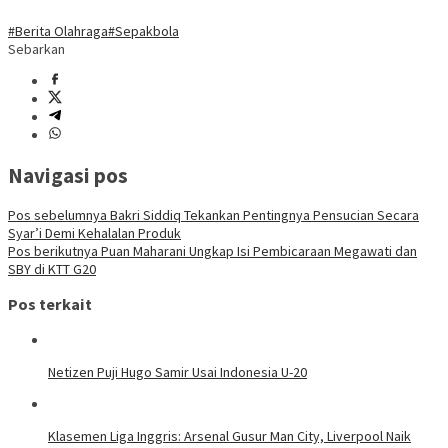
#Berita Olahraga
#Sepakbola
Sebarkan
Navigasi pos
Pos sebelumnya
Bakri Siddiq Tekankan Pentingnya Pensucian Secara
Syar’i Demi Kehalalan Produk
Pos berikutnya
Puan Maharani Ungkap Isi Pembicaraan Megawati dan
SBY di KTT G20
Pos terkait
Netizen Puji Hugo Samir Usai Indonesia U-20
Klasemen Liga Inggris: Arsenal Gusur Man City, Liverpool Naik