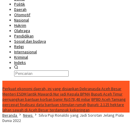
Politik
Daerah
Otomotif
Nasional
Hukrim
Olahraga
Pendidikan
Sosial dan budaya
Religi
Internasional
Kriminal
Indeks
Update
Perkuat ekonomi daerah, ini yang disiapkan Dekranasda Aceh Besar
Menteri ESDM lantik Mawardi Nur jadi Kepala BPMA
Bupati Aceh Timur
perjuangkan bantuan korban banjir Rp578,48 miliar
BPBD Aceh Tamiang
percepat finalisasi data bantuan stimulan rumah
Bupati: 2.125 hektare
lahan sawah di Aceh Besar terdampak kekeringan
Beranda
News
Silva Puji Ronaldo yang Jadi Sorotan Jelang Piala
Dunia 2022