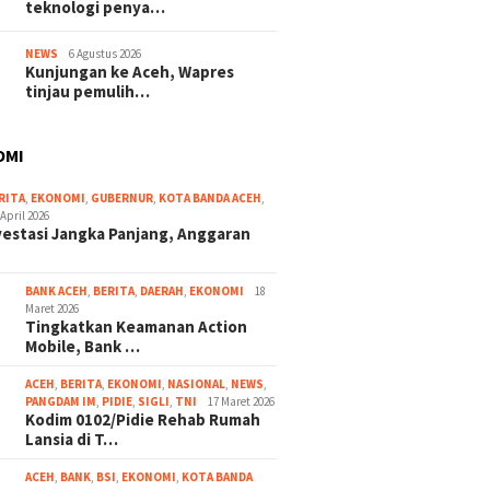
teknologi penya…
NEWS
6 Agustus 2026
Kunjungan ke Aceh, Wapres
tinjau pemulih…
OMI
RITA
,
EKONOMI
,
GUBERNUR
,
KOTA BANDA ACEH
,
 April 2026
vestasi Jangka Panjang, Anggaran
BANK ACEH
,
BERITA
,
DAERAH
,
EKONOMI
18
Maret 2026
Tingkatkan Keamanan Action
Mobile, Bank …
ACEH
,
BERITA
,
EKONOMI
,
NASIONAL
,
NEWS
,
PANGDAM IM
,
PIDIE
,
SIGLI
,
TNI
17 Maret 2026
Kodim 0102/Pidie Rehab Rumah
Lansia di T…
ACEH
,
BANK
,
BSI
,
EKONOMI
,
KOTA BANDA