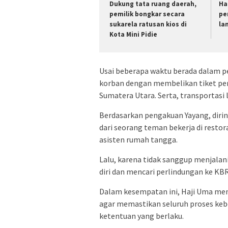
Dukung tata ruang daerah,
Ha
pemilik bongkar secara
pe
sukarela ratusan kios di
la
Kota Mini Pidie
Usai beberapa waktu berada dalam 
korban dengan membelikan tiket pe
Sumatera Utara. Serta, transportasi
Berdasarkan pengakuan Yayang, diri
dari seorang teman bekerja di restora
asisten rumah tangga.
Lalu, karena tidak sanggup menjalan
diri dan mencari perlindungan ke KB
Dalam kesempatan ini, Haji Uma meng
agar memastikan seluruh proses kebe
ketentuan yang berlaku.