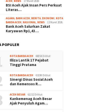
ACEH
,
NEWS
17 Maret 2026
BSI Aceh Ajak Insan Pers Perkuat
Literas…
AGAMA
,
BANK ACEH
,
BERITA
,
EKONOMI
,
KOTA
BANDA ACEH
,
NASIONAL
,
NEWS
13 Maret 2026
Bank Aceh Salurkan Zakat
Karyawan Rp1,43…
A POPULER
1
KOTA BANDA ACEH
68854 Dilihat
Illiza Lantik 17 Pejabat
Tinggi Pratama
2
KOTA BANDA ACEH
63198 Dilihat
Sinergi Dinas Sosial Aceh
dan Kemensos R…
3
ACEH BESAR
61152 Dilihat
Kankemenag Aceh Besar
Ajak Penyuluh Agam…