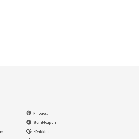
Pinterest
Stumbleupon
am
>Dribbble