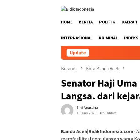
Loncat
ke
konten
HOME
BERITA
POLITIK
DAERAH
INTERNASIONAL
KRIMINAL
INDEKS
Update
Beranda
Kota Banda Aceh
Senator Haji Uma
Langsa. dari keja
Silvi Agustina
15 Juni 2026
105 Dilihat
Banda Aceh|BidikIndonesia.com-
An
memfasilitasi pemulangan warga Kota