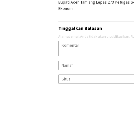
Bupati Aceh Tamiang Lepas 273 Petugas 
pos
Ekonomi
Tinggalkan Balasan
Alamat email Anda tidak akan dipublikasikan.
Ru