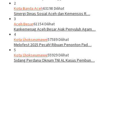
2
Kota Banda Aceh
63198 Dilihat
Sinergi Dinas Sosial Aceh dan Kemensos R…
3
Aceh Besar
61154 Dilihat
Kankemenag Aceh Besar Ajak Penyuluh Agam…
4
Kota Lhokseumawe
57589 Dilihat
Melofest 2025 Pecah! Ribuan Penonton Pad…
5
Kota Lhokseumawe
55929 Dilihat
Sidang Perdana Oknum TNI AL Kasus Pembun…