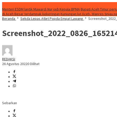
Update
Menteri ESDM lantik Mawardi Nur jadi Kepala BPMA
Bupati Aceh Timur perj
di Aceh Besar terdampak kekeringan
Kunjungan ke Aceh, Wapres tinjau p
Beranda
Sekda Lepas Atlet Popda Empat Lawang
Screenshot_2022
Screenshot_2022_0826_16521
REDAKSI
26 Agustus 2022
0 Dilihat
Sebarkan