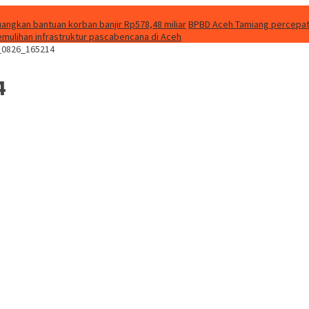
uangkan bantuan korban banjir Rp578,48 miliar
BPBD Aceh Tamiang percepat f
emulihan infrastruktur pascabencana di Aceh
_0826_165214
4