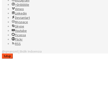
Instagram
>Dribbble
Vimeo
Linkedin
Deviantart
Myspace
Skype
Youtube
Picassa
Flickr
RSS
@qmansml | Bidik Indoensia
tutup