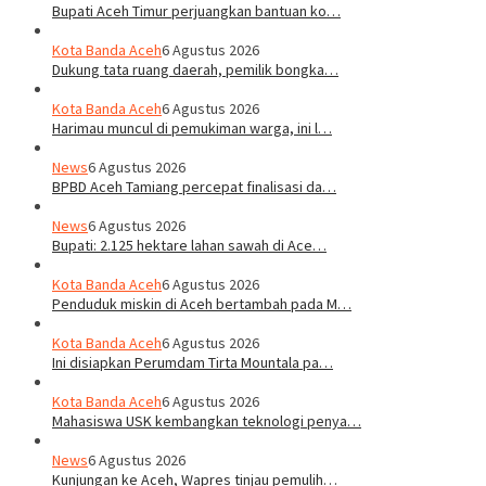
Bupati Aceh Timur perjuangkan bantuan ko…
Kota Banda Aceh
6 Agustus 2026
Dukung tata ruang daerah, pemilik bongka…
Kota Banda Aceh
6 Agustus 2026
Harimau muncul di pemukiman warga, ini l…
News
6 Agustus 2026
BPBD Aceh Tamiang percepat finalisasi da…
News
6 Agustus 2026
Bupati: 2.125 hektare lahan sawah di Ace…
Kota Banda Aceh
6 Agustus 2026
Penduduk miskin di Aceh bertambah pada M…
Kota Banda Aceh
6 Agustus 2026
Ini disiapkan Perumdam Tirta Mountala pa…
Kota Banda Aceh
6 Agustus 2026
Mahasiswa USK kembangkan teknologi penya…
News
6 Agustus 2026
Kunjungan ke Aceh, Wapres tinjau pemulih…