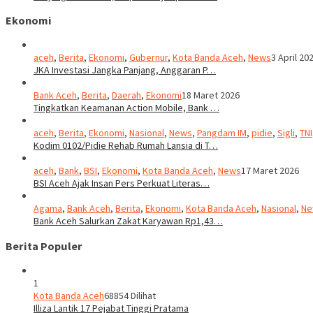
Ekonomi
aceh
,
Berita
,
Ekonomi
,
Gubernur
,
Kota Banda Aceh
,
News
3 April 20
JKA Investasi Jangka Panjang, Anggaran P…
Bank Aceh
,
Berita
,
Daerah
,
Ekonomi
18 Maret 2026
Tingkatkan Keamanan Action Mobile, Bank …
aceh
,
Berita
,
Ekonomi
,
Nasional
,
News
,
Pangdam IM
,
pidie
,
Sigli
,
TNI
Kodim 0102/Pidie Rehab Rumah Lansia di T…
aceh
,
Bank
,
BSI
,
Ekonomi
,
Kota Banda Aceh
,
News
17 Maret 2026
BSI Aceh Ajak Insan Pers Perkuat Literas…
Agama
,
Bank Aceh
,
Berita
,
Ekonomi
,
Kota Banda Aceh
,
Nasional
,
Ne
Bank Aceh Salurkan Zakat Karyawan Rp1,43…
Berita Populer
1
Kota Banda Aceh
68854 Dilihat
Illiza Lantik 17 Pejabat Tinggi Pratama