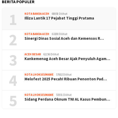
BERITA POPULER
1
KOTA BANDA ACEH
68858 Dilihat
Illiza Lantik 17 Pejabat Tinggi Pratama
2
KOTA BANDA ACEH
63200 Dilihat
Sinergi Dinas Sosial Aceh dan Kemensos R…
3
ACEH BESAR
61156 Dilihat
Kankemenag Aceh Besar Ajak Penyuluh Agam…
4
KOTA LHOKSEUMAWE
57602 Dilihat
Melofest 2025 Pecah! Ribuan Penonton Pad…
5
KOTA LHOKSEUMAWE
55931 Dilihat
Sidang Perdana Oknum TNI AL Kasus Pembun…