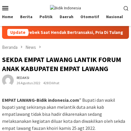
Loncat
Menu
ke
Mobile
konten
Home
Berita
Politik
Daerah
Otomotif
Nasional
Di Grebek Saat Hendak Bertransaksi, Pria Di Tulang Bawang 
Update
Beranda
News
SEKDA EMPAT LAWANG LANTIK FORUM
ANAK KABUPATEN EMPAT LAWANG
REDAKSI
26 Agustus 2022
428 Dilihat
EMPAT LAWANG-Bidik indonesia.com
” Bupati dan wakil
bupati yang sekiranya akan melantik duta anak kab
empatlawang tidak bisa hadir dikarenakan sedang
melaksanakan kegiatan diluar kota dan diwakilkan oleh sekda
empat lawang fauzan khoiri kamis 25 agt 2022.