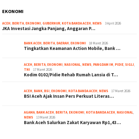
EKONOMI
ACEH
,
BERITA
,
EKONOMI
,
GUBERNUR
,
KOTA BANDA ACEH
,
NEWS
3 April 2026
JKA Investasi Jangka Panjang, Anggaran P…
BANK ACEH
,
BERITA
,
DAERAH
,
EKONOMI
18 Maret 2026
Tingkatkan Keamanan Action Mobile, Bank …
ACEH
,
BERITA
,
EKONOMI
,
NASIONAL
,
NEWS
,
PANGDAM IM
,
PIDIE
,
SIGLI
,
TNI
17 Maret 2026
Kodim 0102/Pidie Rehab Rumah Lansia di T…
ACEH
,
BANK
,
BSI
,
EKONOMI
,
KOTA BANDA ACEH
,
NEWS
17 Maret 2026
BSI Aceh Ajak Insan Pers Perkuat Literas…
AGAMA
,
BANK ACEH
,
BERITA
,
EKONOMI
,
KOTA BANDA ACEH
,
NASIONAL
,
NEWS
13 Maret 2026
Bank Aceh Salurkan Zakat Karyawan Rp1,43…