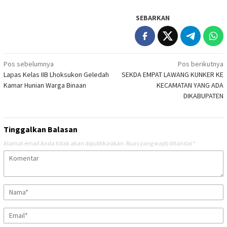
SEBARKAN
Navigasi
Pos sebelumnya
Pos berikutnya
Lapas Kelas IIB Lhoksukon Geledah
SEKDA EMPAT LAWANG KUNKER KE
pos
Kamar Hunian Warga Binaan
KECAMATAN YANG ADA
DIKABUPATEN
Tinggalkan Balasan
Alamat email Anda tidak akan dipublikasikan.
Ruas yang wajib ditandai
*