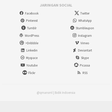
JARINGAN SOCIAL
Facebook
Twitter
Pinterest
WhatsApp
Tumblr
Stumbleupon
WordPress
Instagram
>Dribbble
Vimeo
Linkedin
Deviantart
Myspace
Skype
Youtube
Picassa
Flickr
RSS
@qmansml | Bidik Indoensia