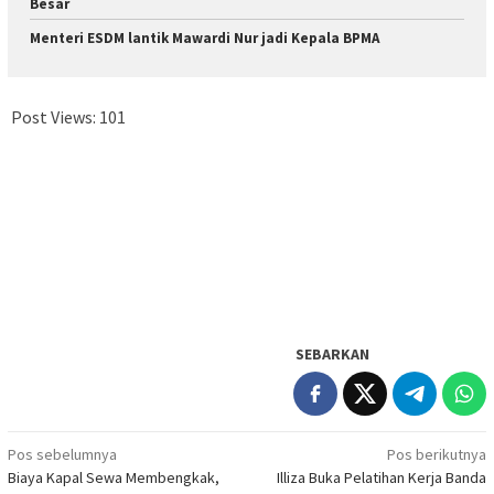
Besar
Menteri ESDM lantik Mawardi Nur jadi Kepala BPMA
Post Views:
101
SEBARKAN
Navigasi
Pos sebelumnya
Pos berikutnya
Biaya Kapal Sewa Membengkak,
Illiza Buka Pelatihan Kerja Banda
pos