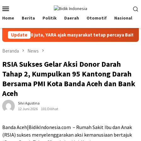
Loncat
Menu
ke
Mobile
konten
Home
Berita
Politik
Daerah
Otomotif
Nasional
 zakat Rp10 juta, YARA ajak masyarakat tetap percaya Baitul Mal 
Update
Beranda
News
RSIA Sukses Gelar Aksi Donor Darah
Tahap 2, Kumpulkan 95 Kantong Darah
Bersama PMI Kota Banda Aceh dan Bank
Aceh
Silvi Agustina
12 Juni 2026
101 Dilihat
Banda Aceh|BidikIndonesia.com – Rumah Sakit Ibu dan Anak
(RSIA) sukses menyelenggarakan aksi kemanusiaan bertajuk