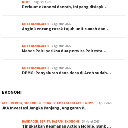
NEWS
7 Agustus 2026
Perkuat ekonomi daerah, ini yang disiapk…
KOTA BANDA ACEH
7 Agustus 2026
Angin kencang rusak tujuh unit rumah dan…
KOTA BANDA ACEH
7 Agustus 2026
Mabes Polri periksa dua perwira Polresta…
KOTA BANDA ACEH
7 Agustus 2026
DPMG: Penyaluran dana desa di Aceh sudah…
EKONOMI
ACEH
,
BERITA
,
EKONOMI
,
GUBERNUR
,
KOTA BANDA ACEH
,
NEWS
3 April 2026
JKA Investasi Jangka Panjang, Anggaran P…
BANK ACEH
,
BERITA
,
DAERAH
,
EKONOMI
18 Maret 2026
Tingkatkan Keamanan Action Mobile, Bank …