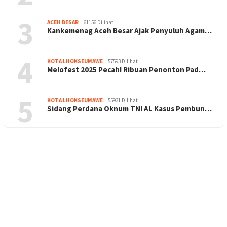
3
ACEH BESAR
61156 Dilihat
Kankemenag Aceh Besar Ajak Penyuluh Agam…
4
KOTA LHOKSEUMAWE
57593 Dilihat
Melofest 2025 Pecah! Ribuan Penonton Pad…
5
KOTA LHOKSEUMAWE
55931 Dilihat
Sidang Perdana Oknum TNI AL Kasus Pembun…