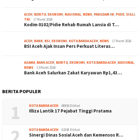
ACEH
,
BERITA
,
EKONOMI
,
NASIONAL
,
NEWS
,
PANGDAM IM
,
PIDIE
,
SIGLI
,
TNI
17 Maret 2026
Kodim 0102/Pidie Rehab Rumah Lansia di T…
ACEH
,
BANK
,
BSI
,
EKONOMI
,
KOTA BANDA ACEH
,
NEWS
17 Maret 2026
BSI Aceh Ajak Insan Pers Perkuat Literas…
AGAMA
,
BANK ACEH
,
BERITA
,
EKONOMI
,
KOTA BANDA ACEH
,
NASIONAL
,
NEWS
13 Maret 2026
Bank Aceh Salurkan Zakat Karyawan Rp1,43…
BERITA POPULER
1
KOTA BANDA ACEH
68856 Dilihat
Illiza Lantik 17 Pejabat Tinggi Pratama
2
KOTA BANDA ACEH
63198 Dilihat
Sinergi Dinas Sosial Aceh dan Kemensos R…