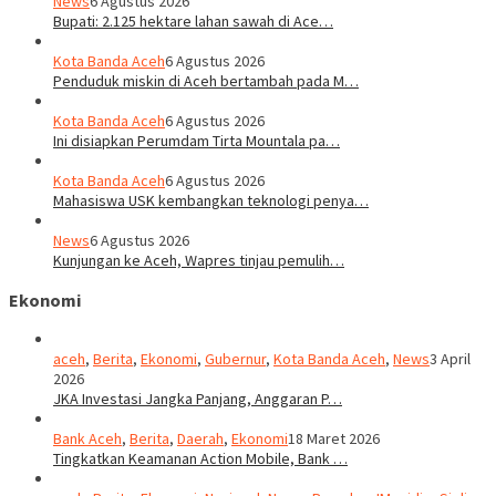
News
6 Agustus 2026
Bupati: 2.125 hektare lahan sawah di Ace…
Kota Banda Aceh
6 Agustus 2026
Penduduk miskin di Aceh bertambah pada M…
Kota Banda Aceh
6 Agustus 2026
Ini disiapkan Perumdam Tirta Mountala pa…
Kota Banda Aceh
6 Agustus 2026
Mahasiswa USK kembangkan teknologi penya…
News
6 Agustus 2026
Kunjungan ke Aceh, Wapres tinjau pemulih…
Ekonomi
aceh
,
Berita
,
Ekonomi
,
Gubernur
,
Kota Banda Aceh
,
News
3 April
2026
JKA Investasi Jangka Panjang, Anggaran P…
Bank Aceh
,
Berita
,
Daerah
,
Ekonomi
18 Maret 2026
Tingkatkan Keamanan Action Mobile, Bank …