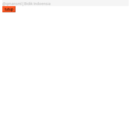
@qmansml | Bidik Indoensia
tutup