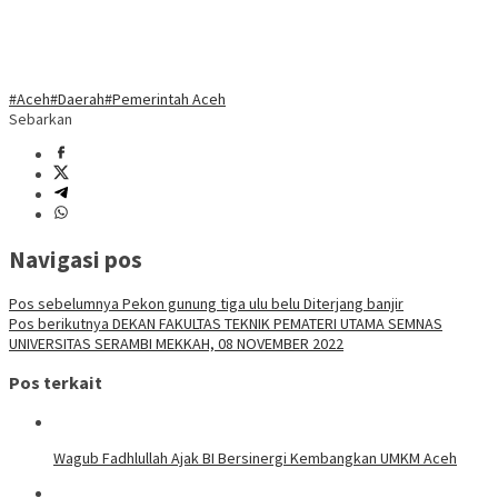
#Aceh
#Daerah
#Pemerintah Aceh
Sebarkan
Navigasi pos
Pos sebelumnya
Pekon gunung tiga ulu belu Diterjang banjir
Pos berikutnya
DEKAN FAKULTAS TEKNIK PEMATERI UTAMA SEMNAS
UNIVERSITAS SERAMBI MEKKAH, 08 NOVEMBER 2022
Pos terkait
Wagub Fadhlullah Ajak BI Bersinergi Kembangkan UMKM Aceh