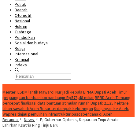
Politik
Daerah
Otomotif
Nasional
Hukrim
Olahraga
Pendidikan
Sosial dan budaya
Religi
Internasional
Kriminal
Indeks
Update
Menteri ESDM lantik Mawardi Nur jadi Kepala BPMA
Bupati Aceh Timur
perjuangkan bantuan korban banjir Rp578,48 miliar
BPBD Aceh Tamiang
percepat finalisasi data bantuan stimulan rumah
Bupati: 2.125 hektare
lahan sawah di Aceh Besar terdampak kekeringan
Kunjungan ke Aceh,
Wapres tinjau pemulihan infrastruktur pascabencana di Aceh
Beranda
News
Pj Gubernur Optimis, Kejuaraan Tinju Amatir
Lahirkan Ksatria Ring Tinju Baru