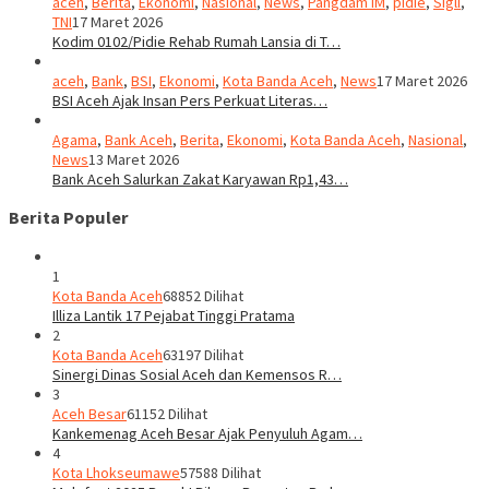
aceh
,
Berita
,
Ekonomi
,
Nasional
,
News
,
Pangdam IM
,
pidie
,
Sigli
,
TNI
17 Maret 2026
Kodim 0102/Pidie Rehab Rumah Lansia di T…
aceh
,
Bank
,
BSI
,
Ekonomi
,
Kota Banda Aceh
,
News
17 Maret 2026
BSI Aceh Ajak Insan Pers Perkuat Literas…
Agama
,
Bank Aceh
,
Berita
,
Ekonomi
,
Kota Banda Aceh
,
Nasional
,
News
13 Maret 2026
Bank Aceh Salurkan Zakat Karyawan Rp1,43…
Berita Populer
1
Kota Banda Aceh
68852 Dilihat
Illiza Lantik 17 Pejabat Tinggi Pratama
2
Kota Banda Aceh
63197 Dilihat
Sinergi Dinas Sosial Aceh dan Kemensos R…
3
Aceh Besar
61152 Dilihat
Kankemenag Aceh Besar Ajak Penyuluh Agam…
4
Kota Lhokseumawe
57588 Dilihat