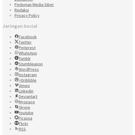
Pedoman Media Siber
Redaksi
Privacy Policy
Jaringan Social
Facebook
Twitter
Pinterest
WhatsApp
Tumblr
Stumbleupon
WordPress
Instagram
>Dribbble
Vimeo
Linkedin
Deviantart
Myspace
Skype
Youtube
Picassa
Flickr
RSS