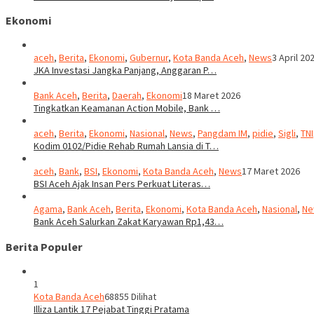
Ekonomi
aceh
,
Berita
,
Ekonomi
,
Gubernur
,
Kota Banda Aceh
,
News
3 April 20
JKA Investasi Jangka Panjang, Anggaran P…
Bank Aceh
,
Berita
,
Daerah
,
Ekonomi
18 Maret 2026
Tingkatkan Keamanan Action Mobile, Bank …
aceh
,
Berita
,
Ekonomi
,
Nasional
,
News
,
Pangdam IM
,
pidie
,
Sigli
,
TNI
Kodim 0102/Pidie Rehab Rumah Lansia di T…
aceh
,
Bank
,
BSI
,
Ekonomi
,
Kota Banda Aceh
,
News
17 Maret 2026
BSI Aceh Ajak Insan Pers Perkuat Literas…
Agama
,
Bank Aceh
,
Berita
,
Ekonomi
,
Kota Banda Aceh
,
Nasional
,
Ne
Bank Aceh Salurkan Zakat Karyawan Rp1,43…
Berita Populer
1
Kota Banda Aceh
68855 Dilihat
Illiza Lantik 17 Pejabat Tinggi Pratama