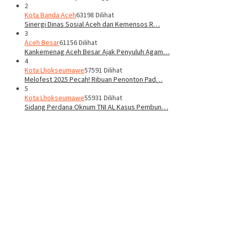
2
Kota Banda Aceh
63198 Dilihat
Sinergi Dinas Sosial Aceh dan Kemensos R…
3
Aceh Besar
61156 Dilihat
Kankemenag Aceh Besar Ajak Penyuluh Agam…
4
Kota Lhokseumawe
57591 Dilihat
Melofest 2025 Pecah! Ribuan Penonton Pad…
5
Kota Lhokseumawe
55931 Dilihat
Sidang Perdana Oknum TNI AL Kasus Pembun…