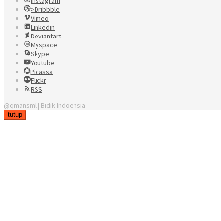
Instagram
>Dribbble
Vimeo
Linkedin
Deviantart
Myspace
Skype
Youtube
Picassa
Flickr
RSS
@qmansml | Bidik Indoensia
tutup