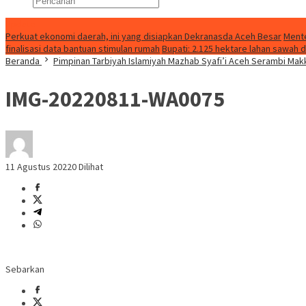
Update
Perkuat ekonomi daerah, ini yang disiapkan Dekranasda Aceh Besar
Mente
finalisasi data bantuan stimulan rumah
Bupati: 2.125 hektare lahan sawah
Beranda
Pimpinan Tarbiyah Islamiyah Mazhab Syafi’i Aceh Serambi Ma
IMG-20220811-WA0075
11 Agustus 2022
0 Dilihat
Sebarkan