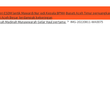
ri ESDM lantik Mawardi Nur jadi Kepala BPMA
Bupati Aceh Timur perjuangkan
 di Aceh Besar terdampak kekeringan
kkah Madinah Munawwarah Gelar Haul pertama
IMG-20220811-WA0075