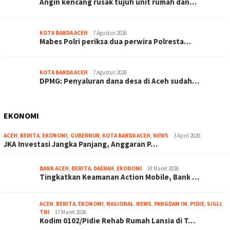
Angin kencang rusak tujuh unit rumah dan…
KOTA BANDA ACEH
7 Agustus 2026
Mabes Polri periksa dua perwira Polresta…
KOTA BANDA ACEH
7 Agustus 2026
DPMG: Penyaluran dana desa di Aceh sudah…
EKONOMI
ACEH
,
BERITA
,
EKONOMI
,
GUBERNUR
,
KOTA BANDA ACEH
,
NEWS
3 April 2026
JKA Investasi Jangka Panjang, Anggaran P…
BANK ACEH
,
BERITA
,
DAERAH
,
EKONOMI
18 Maret 2026
Tingkatkan Keamanan Action Mobile, Bank …
ACEH
,
BERITA
,
EKONOMI
,
NASIONAL
,
NEWS
,
PANGDAM IM
,
PIDIE
,
SIGLI
,
TNI
17 Maret 2026
Kodim 0102/Pidie Rehab Rumah Lansia di T…