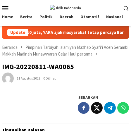
Loncat
Menu
ke
Mobile
konten
Home
Berita
Politik
Daerah
Otomotif
Nasional
r zakat Rp10 juta, YARA ajak masyarakat tetap percaya Baitul Ma
Update
Beranda
Pimpinan Tarbiyah Islamiyah Mazhab Syafi’i Aceh Serambi
Makkah Madinah Munawwarah Gelar Haul pertama
IMG-20220811-WA0065
11 Agustus 2022
0 Dilihat
SEBARKAN
Tinggalkan Balasan