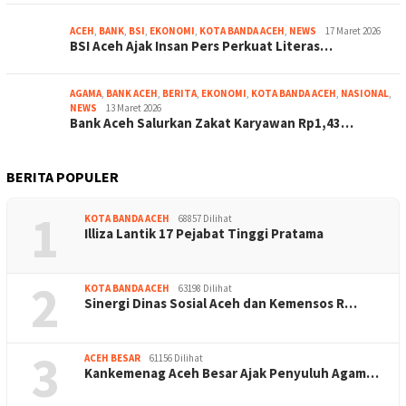
ACEH
,
BANK
,
BSI
,
EKONOMI
,
KOTA BANDA ACEH
,
NEWS
17 Maret 2026
BSI Aceh Ajak Insan Pers Perkuat Literas…
AGAMA
,
BANK ACEH
,
BERITA
,
EKONOMI
,
KOTA BANDA ACEH
,
NASIONAL
,
NEWS
13 Maret 2026
Bank Aceh Salurkan Zakat Karyawan Rp1,43…
BERITA POPULER
1
KOTA BANDA ACEH
68857 Dilihat
Illiza Lantik 17 Pejabat Tinggi Pratama
2
KOTA BANDA ACEH
63198 Dilihat
Sinergi Dinas Sosial Aceh dan Kemensos R…
3
ACEH BESAR
61156 Dilihat
Kankemenag Aceh Besar Ajak Penyuluh Agam…