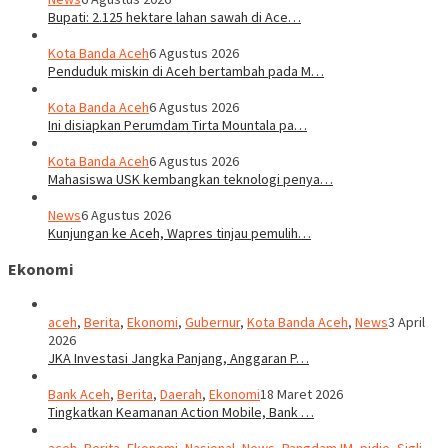
Bupati: 2.125 hektare lahan sawah di Ace…
Kota Banda Aceh
6 Agustus 2026
Penduduk miskin di Aceh bertambah pada M…
Kota Banda Aceh
6 Agustus 2026
Ini disiapkan Perumdam Tirta Mountala pa…
Kota Banda Aceh
6 Agustus 2026
Mahasiswa USK kembangkan teknologi penya…
News
6 Agustus 2026
Kunjungan ke Aceh, Wapres tinjau pemulih…
Ekonomi
aceh
,
Berita
,
Ekonomi
,
Gubernur
,
Kota Banda Aceh
,
News
3 April
2026
JKA Investasi Jangka Panjang, Anggaran P…
Bank Aceh
,
Berita
,
Daerah
,
Ekonomi
18 Maret 2026
Tingkatkan Keamanan Action Mobile, Bank …