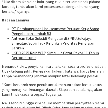
“Jika ditemukan alat bukti yang cukup terkait tindak pidana
korupsi, tentu akan kami proses sesuai dengan hukum yang
berlaku,” ujarnya.
Bacaan Lainnya
PT Pembangunan Lhokseumawe Perkuat Kerja Sama
Pengelolaan Limbah B3
Antrean Solar Subsidi Mengular di SPBU Sukajaya
Simeulue, Sopir Truk Keluhkan Prioritas Pengisian
Jeriken
LKPD 2025 Raih WTP, Simeulue Catat Rekor 11 Tahun
Berturut-turut
Menurut Fickry, penyidikan itu dilakukan secara profesional dan
tidak tebang pilih. Penegakan hukum, katanya, harus berjalan
tanpa memandang jabatan maupun latar belakang pelaku.
“Kami berkomitmen penuh untuk menuntaskan kasus-kasus
yang merugikan keuangan daerah. Siapa pun pelakunya, akan
kami tindak secara tegas,” tugasnya.
RWD sendiri hingga kini belum memberikan pernyataan resmi
terkait penyelidikan ini. Pihak Kejari juga belum merinci jumlah