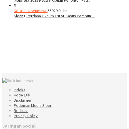
Melofest 2025 Pecah! Ribuan Penonton Pad…
5
Kota Lhokseumawe
55929 Dilihat
Sidang Perdana Oknum TNI AL Kasus Pembun…
Indeks
Kode Etik
Disclaimer
Pedoman Media Siber
Redaksi
Privacy Policy
Jaringan Social