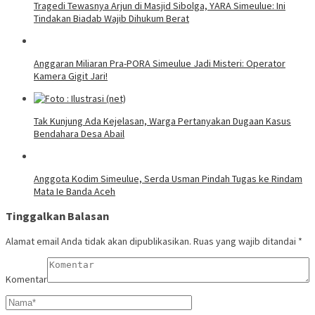
Tragedi Tewasnya Arjun di Masjid Sibolga, YARA Simeulue: Ini
Tindakan Biadab Wajib Dihukum Berat
Anggaran Miliaran Pra-PORA Simeulue Jadi Misteri: Operator
Kamera Gigit Jari!
Tak Kunjung Ada Kejelasan, Warga Pertanyakan Dugaan Kasus
Bendahara Desa Abail
Anggota Kodim Simeulue, Serda Usman Pindah Tugas ke Rindam
Mata Ie Banda Aceh
Tinggalkan Balasan
Alamat email Anda tidak akan dipublikasikan.
Ruas yang wajib ditandai
*
Komentar