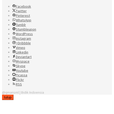
Facebook
Twitter
Pinterest
WhatsApp
Tumblr
Stumbleupon
WordPress
Instagram
>Dribbble
Vimeo
Linkedin
Deviantart
Myspace
Skype
Youtube
Picassa
Flickr
RSS
@qmansml | Bidik Indoensia
tutup