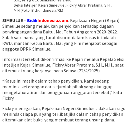
Seksi Intelijen Kejari Simeulue, Fickry Abrar Pratama, S.H.,
M.H (Foto: BidikIndonesia/Rk)
SIMEULUE –
Bidik
Indonesia.com
. Kejaksaan Negeri (Kejari)
Simeulue sedang melakukan penyidikan terhadap dugaan
penyimpangan dana Baitul Mal Tahun Anggaran 2020-2022.
Salah satu nama yang turut disorot dalam kasus ini adalah
RWD, mantan Ketua Baitul Mal yang kini menjabat sebagai
anggota DPRK Simeulue.
Informasi tersebut dikonfirmasi ke Kajari melalui Kepala Seksi
Intelijen Kejari Simeulue, Fickry Abrar Pratama, S.H., M.H., saat
ditemui di ruang kerjanya, pada Selasa (22/4/2025).
“Kasus ini masih dalam tahap penyidikan. Kami sedang
meminta keterangan dari sejumlah pihak yang dianggap
mengetahui aliran dan penggunaan anggaran tersebut,” kata
Fickry.
Fickry menegaskan, Kejaksaan Negeri Simeulue tidak akan ragu
menindak siapa pun yang terlibat jika dalam tahap penyidikan
ditemukan alat bukti yang membuat terang unsur pidana.