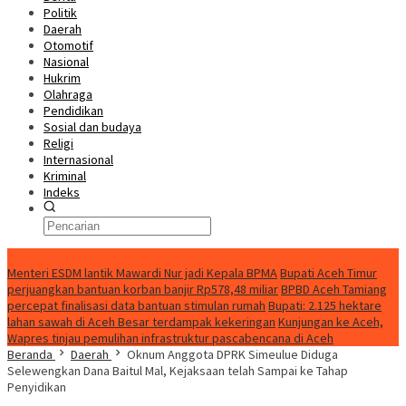
Politik
Daerah
Otomotif
Nasional
Hukrim
Olahraga
Pendidikan
Sosial dan budaya
Religi
Internasional
Kriminal
Indeks
Update
Menteri ESDM lantik Mawardi Nur jadi Kepala BPMA
Bupati Aceh Timur
perjuangkan bantuan korban banjir Rp578,48 miliar
BPBD Aceh Tamiang
percepat finalisasi data bantuan stimulan rumah
Bupati: 2.125 hektare
lahan sawah di Aceh Besar terdampak kekeringan
Kunjungan ke Aceh,
Wapres tinjau pemulihan infrastruktur pascabencana di Aceh
Beranda
Daerah
Oknum Anggota DPRK Simeulue Diduga
Selewengkan Dana Baitul Mal, Kejaksaan telah Sampai ke Tahap
Penyidikan