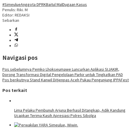
#Simeulue
Anggota DPRK
Baitul Mal
Dugaan Kasus
Penulis: Riki. M
Editor: REDAKSI
Sebarkan
Navigasi pos
Pos sebelumnya
Pemko Lhokseumawe Luncurkan Aplikasi SIJAKIR,
Dorong Transformasi Digital Pengelolaan Parkir untuk Tingkatkan PAD
Pos berikutnya
Stand Kanwil Ditjenpas Aceh Pukau Pengunjung IPPAFest
Pos terkait
Lima Pelaku Pembunuh Arjuna Berhasil Ditangkap, Adik Kandung
Ucapkan Terima Kasih Apresiasi Polres Sibolga