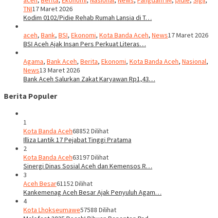
aceh
,
Berita
,
Ekonomi
,
Nasional
,
News
,
Pangdam IM
,
pidie
,
Sigli
,
TNI
17 Maret 2026
Kodim 0102/Pidie Rehab Rumah Lansia di T…
aceh
,
Bank
,
BSI
,
Ekonomi
,
Kota Banda Aceh
,
News
17 Maret 2026
BSI Aceh Ajak Insan Pers Perkuat Literas…
Agama
,
Bank Aceh
,
Berita
,
Ekonomi
,
Kota Banda Aceh
,
Nasional
,
News
13 Maret 2026
Bank Aceh Salurkan Zakat Karyawan Rp1,43…
Berita Populer
1
Kota Banda Aceh
68852 Dilihat
Illiza Lantik 17 Pejabat Tinggi Pratama
2
Kota Banda Aceh
63197 Dilihat
Sinergi Dinas Sosial Aceh dan Kemensos R…
3
Aceh Besar
61152 Dilihat
Kankemenag Aceh Besar Ajak Penyuluh Agam…
4
Kota Lhokseumawe
57588 Dilihat