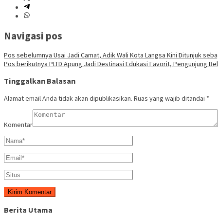
Navigasi pos
Pos sebelumnya
Usai Jadi Camat, Adik Wali Kota Langsa Kini Ditunjuk seb
Pos berikutnya
PLTD Apung Jadi Destinasi Edukasi Favorit, Pengunjung Bel
Tinggalkan Balasan
Alamat email Anda tidak akan dipublikasikan.
Ruas yang wajib ditandai
*
Komentar
Berita Utama