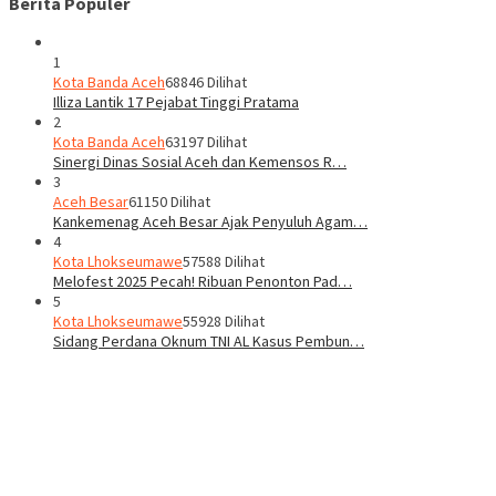
Berita Populer
1
Kota Banda Aceh
68846 Dilihat
Illiza Lantik 17 Pejabat Tinggi Pratama
2
Kota Banda Aceh
63197 Dilihat
Sinergi Dinas Sosial Aceh dan Kemensos R…
3
Aceh Besar
61150 Dilihat
Kankemenag Aceh Besar Ajak Penyuluh Agam…
4
Kota Lhokseumawe
57588 Dilihat
Melofest 2025 Pecah! Ribuan Penonton Pad…
5
Kota Lhokseumawe
55928 Dilihat
Sidang Perdana Oknum TNI AL Kasus Pembun…