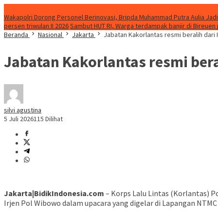
Update
Wakapolri Dorong Personel Berinovasi, Bripda Muhammad Putra Aulia Jad
persen triwulan II 2026
Sambut HUT RI, Warga terdampak banjir di Bireuen 
Beranda
Nasional
Jakarta
Jabatan Kakorlantas resmi beralih dari 
Jabatan Kakorlantas resmi beral
silvi agustina
5 Juli 2026
115 Dilihat
Jakarta|BidikIndonesia.com
– Korps Lalu Lintas (Korlantas) P
Irjen Pol Wibowo dalam upacara yang digelar di Lapangan NTMC P