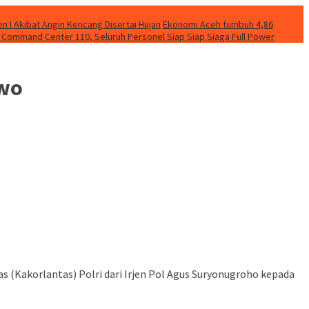
 I Akibat Angin Kencang Disertai Hujan
Ekonomi Aceh tumbuh 4,86
Command Center 110, Seluruh Personel Siap Siap Siaga Full Power
owo
as (Kakorlantas) Polri dari Irjen Pol Agus Suryonugroho kepada