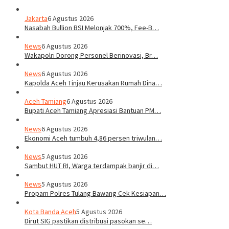
Jakarta
6 Agustus 2026
Nasabah Bullion BSI Melonjak 700%, Fee-B…
News
6 Agustus 2026
Wakapolri Dorong Personel Berinovasi, Br…
News
6 Agustus 2026
Kapolda Aceh Tinjau Kerusakan Rumah Dina…
Aceh Tamiang
6 Agustus 2026
Bupati Aceh Tamiang Apresiasi Bantuan PM…
News
6 Agustus 2026
Ekonomi Aceh tumbuh 4,86 persen triwulan…
News
5 Agustus 2026
Sambut HUT RI, Warga terdampak banjir di…
News
5 Agustus 2026
Propam Polres Tulang Bawang Cek Kesiapan…
Kota Banda Aceh
5 Agustus 2026
Dirut SIG pastikan distribusi pasokan se…