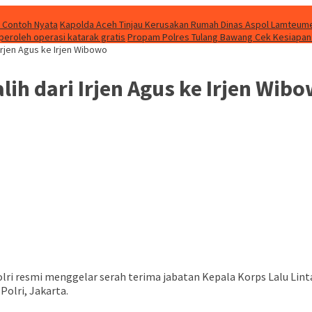
i Contoh Nyata
Kapolda Aceh Tinjau Kerusakan Rumah Dinas Aspol Lamteumen
peroleh operasi katarak gratis
Propam Polres Tulang Bawang Cek Kesiapan 
Irjen Agus ke Irjen Wibowo
ih dari Irjen Agus ke Irjen Wib
olri resmi menggelar serah terima jabatan Kepala Korps Lalu Lint
olri, Jakarta.