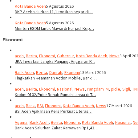
Kota Banda Aceh
5 Agustus 2026
DKP Aceh salurkan 11,1 ton ikan segar di…
Kota Banda Aceh
5 Agustus 2026
Menteri ESDM lantik Mawardi Nur jadi Kep…
Ekonomi
aceh
,
Berita
,
Ekonomi
,
Gubernur
,
Kota Banda Aceh
,
News
3 April 20
JKA Investasi Jangka Panjang, Anggaran P…
Bank Aceh
,
Berita
,
Daerah
,
Ekonomi
18 Maret 2026
Tingkatkan Keamanan Action Mobile, Bank …
aceh
,
Berita
,
Ekonomi
,
Nasional
,
News
,
Pangdam IM
,
pidie
,
Sigli
,
TNI
Kodim 0102/Pidie Rehab Rumah Lansia di T…
aceh
,
Bank
,
BSI
,
Ekonomi
,
Kota Banda Aceh
,
News
17 Maret 2026
BSI Aceh Ajak Insan Pers Perkuat Literas…
Agama
,
Bank Aceh
,
Berita
,
Ekonomi
,
Kota Banda Aceh
,
Nasional
,
Ne
Bank Aceh Salurkan Zakat Karyawan Rp1,43…