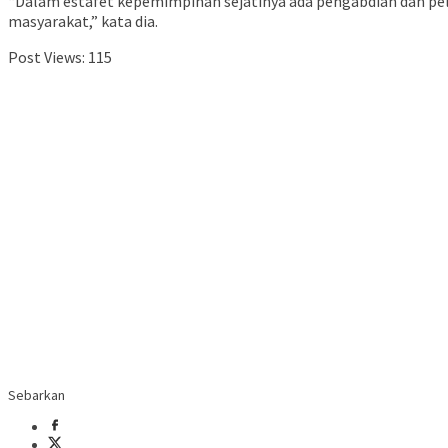
“Dalam estafet kepemimpinan sejatinya ada pengabdian dan pela
masyarakat,” kata dia.
Post Views:
115
Sebarkan