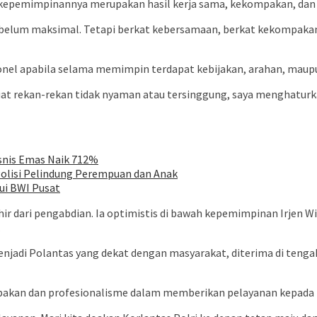
epemimpinannya merupakan hasil kerja sama, kekompakan, dan ra
g belum maksimal. Tetapi berkat kebersamaan, berkat kekompakan,
el apabila selama memimpin terdapat kebijakan, arahan, maupu
at rekan-rekan tidak nyaman atau tersinggung, saya menghaturka
snis Emas Naik 712%
Polisi Pelindung Perempuan dan Anak
ui BWI Pusat
r dari pengabdian. Ia optimistis di bawah kepemimpinan Irjen 
.
jadi Polantas yang dekat dengan masyarakat, diterima di tengah 
mpakan dan profesionalisme dalam memberikan pelayanan kepada