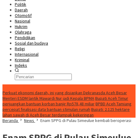
Politik
Daerah
Otomotif
Nasional
Hukrim
Olahraga
Pendidikan
Sosial dan budaya
Religi
Internasional
Kriminal
Indeks
Update
Perkuat ekonomi daerah, ini yang disiapkan Dekranasda Aceh Besar
Menteri ESDM lantik Mawardi Nur jadi Kepala BPMA
Bupati Aceh Timur
perjuangkan bantuan korban banjir Rp578,48 miliar
BPBD Aceh Tamiang
percepat finalisasi data bantuan stimulan rumah
Bupati: 2.125 hektare
lahan sawah di Aceh Besar terdampak kekeringan
Beranda
News
Enam SPPG di Pulau Simeulue kembali beroperasi
Enam SPPG di Pulau Simeulue