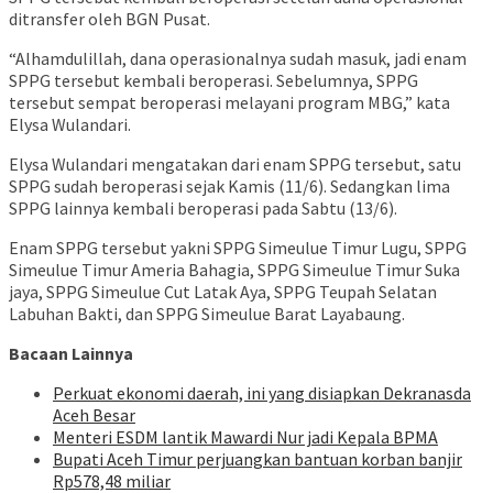
ditransfer oleh BGN Pusat.
“Alhamdulillah, dana operasionalnya sudah masuk, jadi enam
SPPG tersebut kembali beroperasi. Sebelumnya, SPPG
tersebut sempat beroperasi melayani program MBG,” kata
Elysa Wulandari.
Elysa Wulandari mengatakan dari enam SPPG tersebut, satu
SPPG sudah beroperasi sejak Kamis (11/6). Sedangkan lima
SPPG lainnya kembali beroperasi pada Sabtu (13/6).
Enam SPPG tersebut yakni SPPG Simeulue Timur Lugu, SPPG
Simeulue Timur Ameria Bahagia, SPPG Simeulue Timur Suka
jaya, SPPG Simeulue Cut Latak Aya, SPPG Teupah Selatan
Labuhan Bakti, dan SPPG Simeulue Barat Layabaung.
Bacaan Lainnya
Perkuat ekonomi daerah, ini yang disiapkan Dekranasda
Aceh Besar
Menteri ESDM lantik Mawardi Nur jadi Kepala BPMA
Bupati Aceh Timur perjuangkan bantuan korban banjir
Rp578,48 miliar