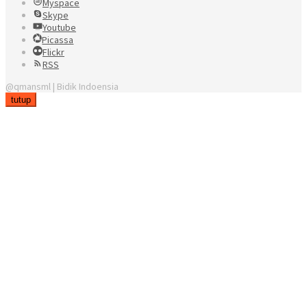
Myspace
Skype
Youtube
Picassa
Flickr
RSS
@qmansml | Bidik Indoensia
tutup