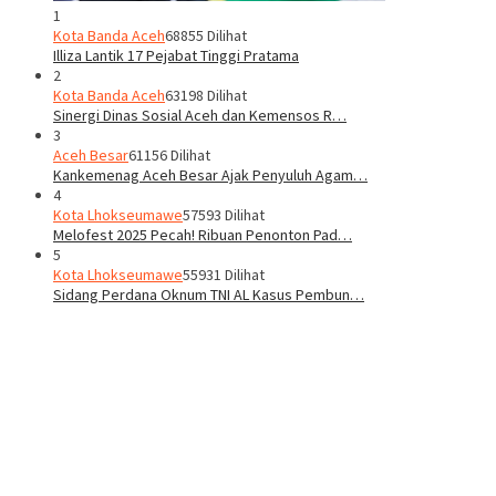
1
Kota Banda Aceh
68855 Dilihat
Illiza Lantik 17 Pejabat Tinggi Pratama
2
Kota Banda Aceh
63198 Dilihat
Sinergi Dinas Sosial Aceh dan Kemensos R…
3
Aceh Besar
61156 Dilihat
Kankemenag Aceh Besar Ajak Penyuluh Agam…
4
Kota Lhokseumawe
57593 Dilihat
Melofest 2025 Pecah! Ribuan Penonton Pad…
5
Kota Lhokseumawe
55931 Dilihat
Sidang Perdana Oknum TNI AL Kasus Pembun…