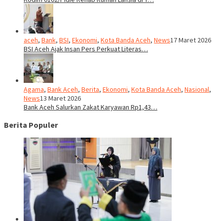
aceh
,
Bank
,
BSI
,
Ekonomi
,
Kota Banda Aceh
,
News
17 Maret 2026
BSI Aceh Ajak Insan Pers Perkuat Literas…
Agama
,
Bank Aceh
,
Berita
,
Ekonomi
,
Kota Banda Aceh
,
Nasional
,
News
13 Maret 2026
Bank Aceh Salurkan Zakat Karyawan Rp1,43…
Berita Populer