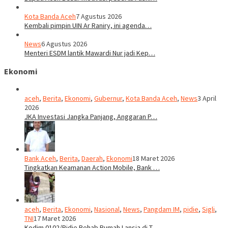
Kota Banda Aceh
7 Agustus 2026
Kembali pimpin UIN Ar Raniry, ini agenda…
News
6 Agustus 2026
Menteri ESDM lantik Mawardi Nur jadi Kep…
Ekonomi
aceh
,
Berita
,
Ekonomi
,
Gubernur
,
Kota Banda Aceh
,
News
3 April
2026
JKA Investasi Jangka Panjang, Anggaran P…
Bank Aceh
,
Berita
,
Daerah
,
Ekonomi
18 Maret 2026
Tingkatkan Keamanan Action Mobile, Bank …
aceh
,
Berita
,
Ekonomi
,
Nasional
,
News
,
Pangdam IM
,
pidie
,
Sigli
,
TNI
17 Maret 2026
Kodim 0102/Pidie Rehab Rumah Lansia di T…