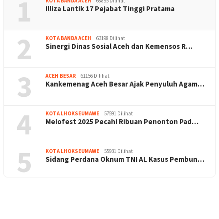
1
KOTA BANDA ACEH
68855 Dilihat
Illiza Lantik 17 Pejabat Tinggi Pratama
2
KOTA BANDA ACEH
63198 Dilihat
Sinergi Dinas Sosial Aceh dan Kemensos R…
3
ACEH BESAR
61156 Dilihat
Kankemenag Aceh Besar Ajak Penyuluh Agam…
4
KOTA LHOKSEUMAWE
57591 Dilihat
Melofest 2025 Pecah! Ribuan Penonton Pad…
5
KOTA LHOKSEUMAWE
55931 Dilihat
Sidang Perdana Oknum TNI AL Kasus Pembun…