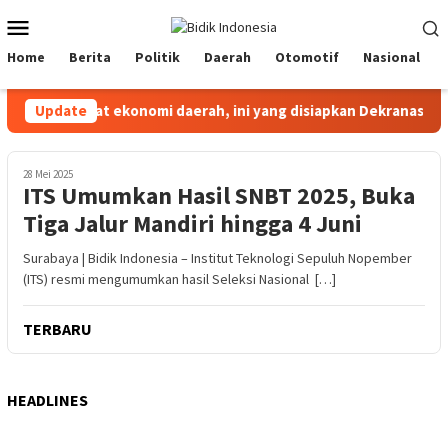
Loncat
Menu
ke
Mobile
konten
Home
Berita
Politik
Daerah
Otomotif
Nasional
Perkuat ekonomi daerah, ini yang disiapkan Dekranasda Ac
Update
28 Mei 2025
ITS Umumkan Hasil SNBT 2025, Buka
Tiga Jalur Mandiri hingga 4 Juni
Surabaya | Bidik Indonesia – Institut Teknologi Sepuluh Nopember
(ITS) resmi mengumumkan hasil Seleksi Nasional […]
TERBARU
HEADLINES