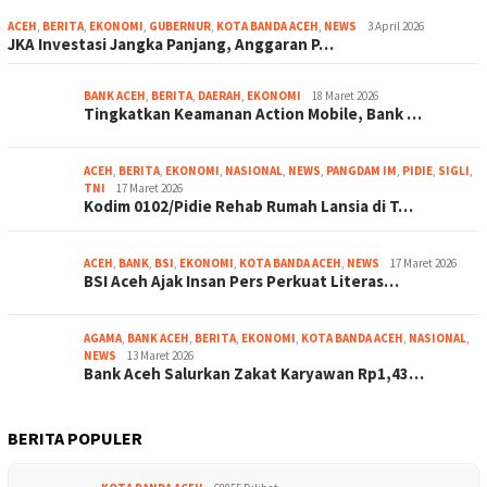
ACEH
,
BERITA
,
EKONOMI
,
GUBERNUR
,
KOTA BANDA ACEH
,
NEWS
3 April 2026
JKA Investasi Jangka Panjang, Anggaran P…
BANK ACEH
,
BERITA
,
DAERAH
,
EKONOMI
18 Maret 2026
Tingkatkan Keamanan Action Mobile, Bank …
ACEH
,
BERITA
,
EKONOMI
,
NASIONAL
,
NEWS
,
PANGDAM IM
,
PIDIE
,
SIGLI
,
TNI
17 Maret 2026
Kodim 0102/Pidie Rehab Rumah Lansia di T…
ACEH
,
BANK
,
BSI
,
EKONOMI
,
KOTA BANDA ACEH
,
NEWS
17 Maret 2026
BSI Aceh Ajak Insan Pers Perkuat Literas…
AGAMA
,
BANK ACEH
,
BERITA
,
EKONOMI
,
KOTA BANDA ACEH
,
NASIONAL
,
NEWS
13 Maret 2026
Bank Aceh Salurkan Zakat Karyawan Rp1,43…
BERITA POPULER