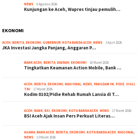
NEWS
6 Agustus 2026
Kunjungan ke Aceh, Wapres tinjau pemulih…
EKONOMI
ACEH
,
BERITA
,
EKONOMI
,
GUBERNUR
,
KOTA BANDA ACEH
,
NEWS
3 April 2026
JKA Investasi Jangka Panjang, Anggaran P…
BANK ACEH
,
BERITA
,
DAERAH
,
EKONOMI
18 Maret 2026
Tingkatkan Keamanan Action Mobile, Bank …
ACEH
,
BERITA
,
EKONOMI
,
NASIONAL
,
NEWS
,
PANGDAM IM
,
PIDIE
,
SIGLI
,
TNI
17 Maret 2026
Kodim 0102/Pidie Rehab Rumah Lansia di T…
ACEH
,
BANK
,
BSI
,
EKONOMI
,
KOTA BANDA ACEH
,
NEWS
17 Maret 2026
BSI Aceh Ajak Insan Pers Perkuat Literas…
AGAMA
,
BANK ACEH
,
BERITA
,
EKONOMI
,
KOTA BANDA ACEH
,
NASIONAL
,
NEWS
13 Maret 2026