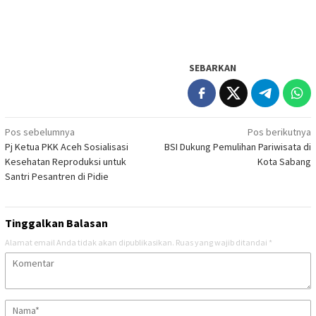
SEBARKAN
Navigasi
Pos sebelumnya
Pos berikutnya
Pj Ketua PKK Aceh Sosialisasi
BSI Dukung Pemulihan Pariwisata di
pos
Kesehatan Reproduksi untuk
Kota Sabang
Santri Pesantren di Pidie
Tinggalkan Balasan
Alamat email Anda tidak akan dipublikasikan.
Ruas yang wajib ditandai
*