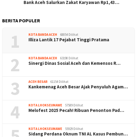
Bank Aceh Salurkan Zakat Karyawan Rp1,43…
BERITA POPULER
1
KOTA BANDA ACEH
68854 Dilihat
Illiza Lantik 17 Pejabat Tinggi Pratama
2
KOTA BANDA ACEH
63198 Dilihat
Sinergi Dinas Sosial Aceh dan Kemensos R…
3
ACEH BESAR
61154 Dilihat
Kankemenag Aceh Besar Ajak Penyuluh Agam…
4
KOTA LHOKSEUMAWE
57589 Dilihat
Melofest 2025 Pecah! Ribuan Penonton Pad…
5
KOTA LHOKSEUMAWE
55929 Dilihat
Sidang Perdana Oknum TNI AL Kasus Pembun…