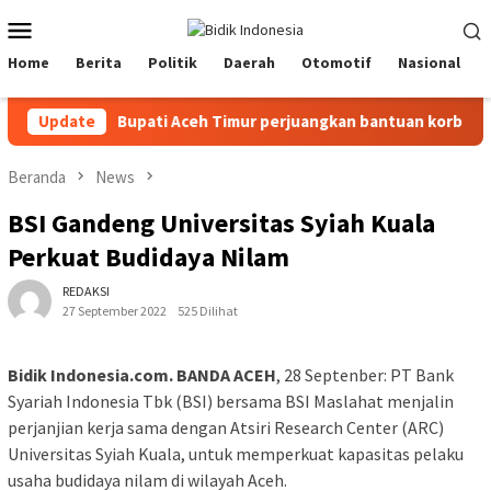
Loncat
Menu
ke
Mobile
konten
Home
Berita
Politik
Daerah
Otomotif
Nasional
PMA
Update
Bupati Aceh Timur perjuangkan bantuan korban banjir
Beranda
News
BSI Gandeng Universitas Syiah Kuala
Perkuat Budidaya Nilam
REDAKSI
27 September 2022
525 Dilihat
Bidik Indonesia.com. BANDA ACEH
, 28 Septenber: PT Bank
Syariah Indonesia Tbk (BSI) bersama BSI Maslahat menjalin
perjanjian kerja sama dengan Atsiri Research Center (ARC)
Universitas Syiah Kuala, untuk memperkuat kapasitas pelaku
usaha budidaya nilam di wilayah Aceh.