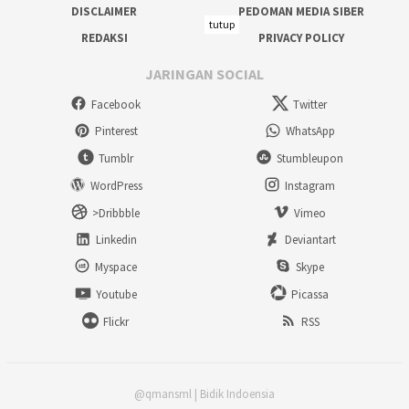
DISCLAIMER
PEDOMAN MEDIA SIBER
tutup
REDAKSI
PRIVACY POLICY
JARINGAN SOCIAL
Facebook
Twitter
Pinterest
WhatsApp
Tumblr
Stumbleupon
WordPress
Instagram
>Dribbble
Vimeo
Linkedin
Deviantart
Myspace
Skype
Youtube
Picassa
Flickr
RSS
@qmansml | Bidik Indoensia