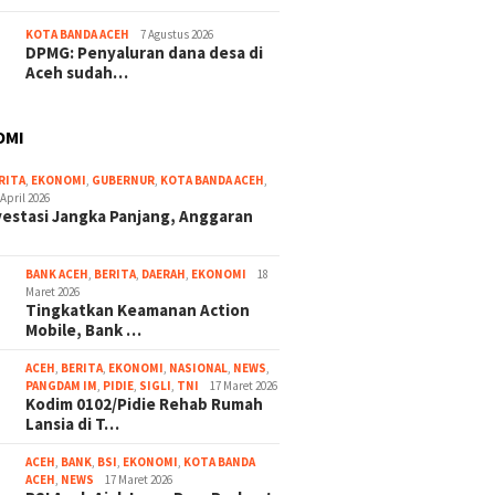
KOTA BANDA ACEH
7 Agustus 2026
DPMG: Penyaluran dana desa di
Aceh sudah…
OMI
RITA
,
EKONOMI
,
GUBERNUR
,
KOTA BANDA ACEH
,
 April 2026
vestasi Jangka Panjang, Anggaran
BANK ACEH
,
BERITA
,
DAERAH
,
EKONOMI
18
Maret 2026
Tingkatkan Keamanan Action
Mobile, Bank …
ACEH
,
BERITA
,
EKONOMI
,
NASIONAL
,
NEWS
,
PANGDAM IM
,
PIDIE
,
SIGLI
,
TNI
17 Maret 2026
Kodim 0102/Pidie Rehab Rumah
Lansia di T…
ACEH
,
BANK
,
BSI
,
EKONOMI
,
KOTA BANDA
ACEH
,
NEWS
17 Maret 2026