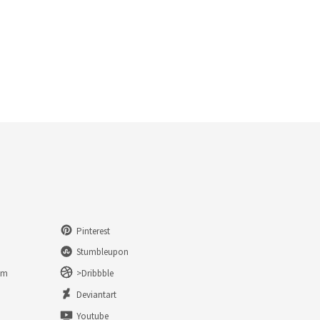
Pinterest
Stumbleupon
am
>Dribbble
n
Deviantart
Youtube