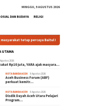
MINGGU, 9 AGUSTUS 2026
SOSIAL DAN BUDAYA
RELIGI
kat tetap percaya Baitul Mal Aceh
Perkuat ekonomi daera
A UTAMA
 Agustus 2026
zakat Rp10 juta, YARA ajak masyara…
KOTA BANDA ACEH
8 Agustus 2026
Aceh Business Forum (ABF)
perkuat kemitr…
KOTA BANDA ACEH
8 Agustus 2026
Disdik Dayah Aceh Utara Pelajari
Program…