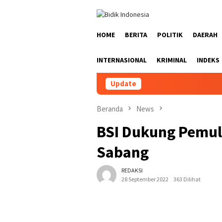
Loncat
ke
konten
HOME
BERITA
POLITIK
DAERAH
INTERNASIONAL
KRIMINAL
INDEKS
Update
Beranda
News
BSI Dukung Pemuli
Sabang
REDAKSI
28 September 2022
363 Dilihat