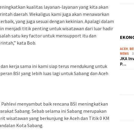
eningkatkan kualitas layanan-layanan yang kita akan
rintah daerah. Wekaligus kami juga akan menawarkan
terbaik, yang juga sesuai dengan kekinian. Apalagi dalam
in menjadi titik penting untuk wisatawan dari luar hadir
salah satu key factor untuk mensupport itu dan
EKON
ntah,” kata Bob.
ACEH
,
BE
NEWS
3
JKA In
P…
an kerja sama ini kami siap terus mendukung untuk
eran BSI yang lebih luas lagi untuk Sabang dan Aceh
a Pahlevi menyambut baik rencana BSI meningkatkan
arakat Sabang. Sebab selama ini Sabang merupakan
orit wisatawan yang berkunjung ke Aceh dan Titik 0 KM
 andalan Kota Sabang.