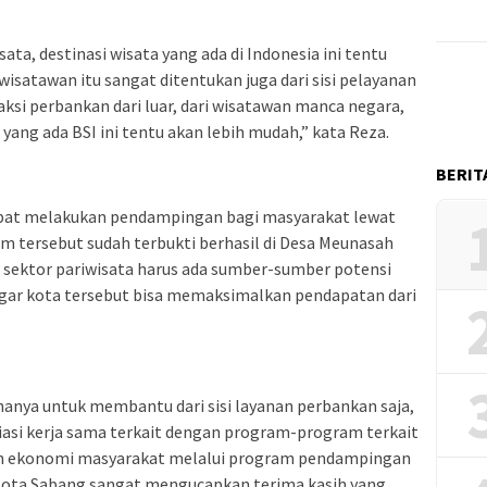
ata, destinasi wisata yang ada di Indonesia ini tentu
satawan itu sangat ditentukan juga dari sisi pelayanan
aksi perbankan dari luar, dari wisatawan manca negara,
ang ada BSI ini tentu akan lebih mudah,” kata Reza.
BERIT
 dapat melakukan pendampingan bagi masyarakat lewat
m tersebut sudah terbukti berhasil di Desa Meunasah
n sektor pariwisata harus ada sumber-sumber potensi
agar kota tersebut bisa memaksimalkan pendapatan dari
 hanya untuk membantu dari sisi layanan perbankan saja,
siasi kerja sama terkait dengan program-program terkait
n ekonomi masyarakat melalui program pendampingan
Kota Sabang sangat mengucapkan terima kasih yang