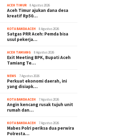
ACEH TIMUR
8 Agustus 2026
Aceh Timur ajukan dana desa
kreatif Rp50…
KOTA BANDA ACEH
8 Agustus 2026
Satgas PRR Aceh: Pemda bisa
usul pekerja…
ACEH TAMIANG
8 Agustus 2026
Exit Meeting BPK, Bupati Aceh
Tamiang Te…
NEWS
7 Agustus 2026
Perkuat ekonomi daerah, ini
yang disiapk…
KOTA BANDA ACEH
7 Agustus 2026
Angin kencang rusak tujuh unit
rumah dan…
KOTA BANDA ACEH
7 Agustus 2026
Mabes Polri periksa dua perwira
Polresta…