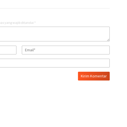
as yang wajib ditandai
*