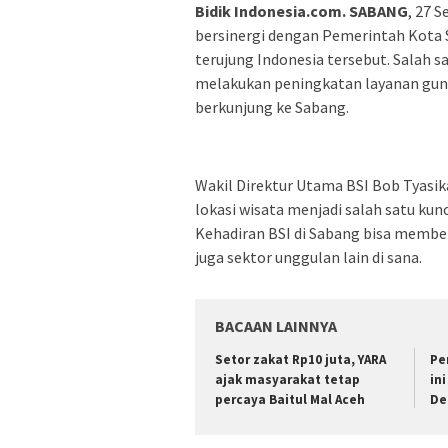
Bidik Indonesia.com. SABANG
, 27 
bersinergi dengan Pemerintah Kota 
terujung Indonesia tersebut. Salah s
melakukan peningkatan layanan gun
berkunjung ke Sabang.
Wakil Direktur Utama BSI Bob Tyas
lokasi wisata menjadi salah satu kun
Kehadiran BSI di Sabang bisa member
juga sektor unggulan lain di sana.
BACAAN LAINNYA
Setor zakat Rp10 juta, YARA
Pe
ajak masyarakat tetap
in
percaya Baitul Mal Aceh
De