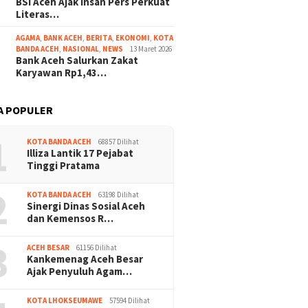
BSI Aceh Ajak Insan Pers Perkuat
Literas…
AGAMA
,
BANK ACEH
,
BERITA
,
EKONOMI
,
KOTA
BANDA ACEH
,
NASIONAL
,
NEWS
13 Maret 2026
Bank Aceh Salurkan Zakat
Karyawan Rp1,43…
A POPULER
1
KOTA BANDA ACEH
68857 Dilihat
Illiza Lantik 17 Pejabat
Tinggi Pratama
2
KOTA BANDA ACEH
63198 Dilihat
Sinergi Dinas Sosial Aceh
dan Kemensos R…
3
ACEH BESAR
61156 Dilihat
Kankemenag Aceh Besar
Ajak Penyuluh Agam…
KOTA LHOKSEUMAWE
57594 Dilihat