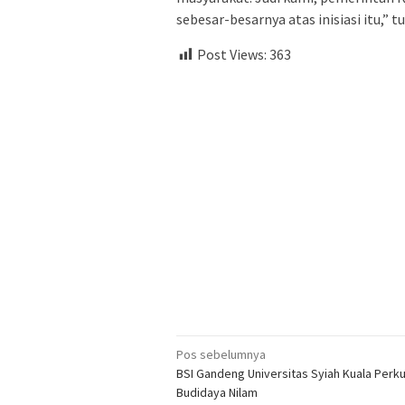
sebesar-besarnya atas inisiasi itu,” t
Post Views:
363
Navigasi
Pos sebelumnya
BSI Gandeng Universitas Syiah Kuala Perk
pos
Budidaya Nilam