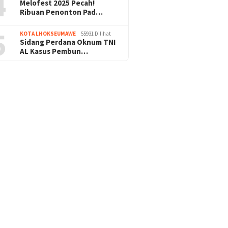
4
Melofest 2025 Pecah!
Ribuan Penonton Pad…
5
KOTA LHOKSEUMAWE
55931 Dilihat
Sidang Perdana Oknum TNI
AL Kasus Pembun…