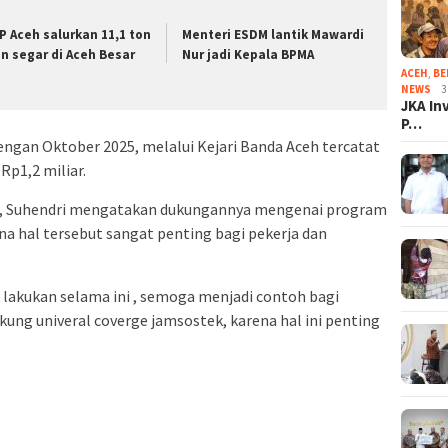
P Aceh salurkan 11,1 ton
Menteri ESDM lantik Mawardi
an segar di Aceh Besar
Nur jadi Kepala BPMA
ACEH
,
BE
NEWS
3
JKA In
P…
ngan Oktober 2025, melalui Kejari Banda Aceh tercatat
p1,2 miliar.
h, Suhendri mengatakan dukungannya mengenai program
na hal tersebut sangat penting bagi pekerja dan
 lakukan selama ini , semoga menjadi contoh bagi
kung univeral coverge jamsostek, karena hal ini penting