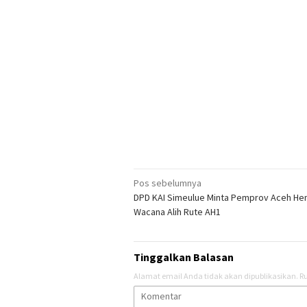
Navigasi
Pos sebelumnya
DPD KAI Simeulue Minta Pemprov Aceh Hen
pos
Wacana Alih Rute AH1
Tinggalkan Balasan
Alamat email Anda tidak akan dipublikasikan.
Ru