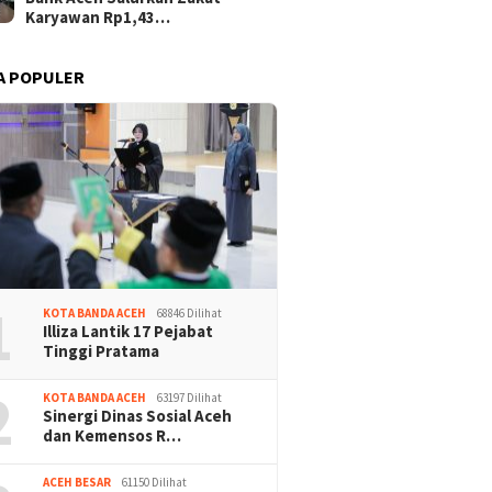
Karyawan Rp1,43…
A POPULER
1
KOTA BANDA ACEH
68846 Dilihat
Illiza Lantik 17 Pejabat
Tinggi Pratama
2
KOTA BANDA ACEH
63197 Dilihat
Sinergi Dinas Sosial Aceh
dan Kemensos R…
ACEH BESAR
61150 Dilihat