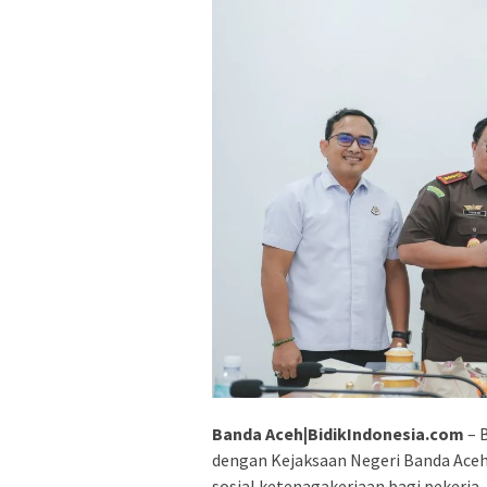
Banda Aceh|BidikIndonesia.com
– 
dengan Kejaksaan Negeri Banda Ace
sosial ketenagakerjaan bagi pekerja.