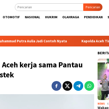
Pencarian
OTOMOTIF
NASIONAL
HUKRIM
OLAHRAGA
PENDIDIKAN
 Aulia Jadi Contoh Nyata
Kapolda Aceh Tinjau Kerusakan
BERIT
 Aceh kerja sama Pantau
stek
NEWS
6
Wakapo