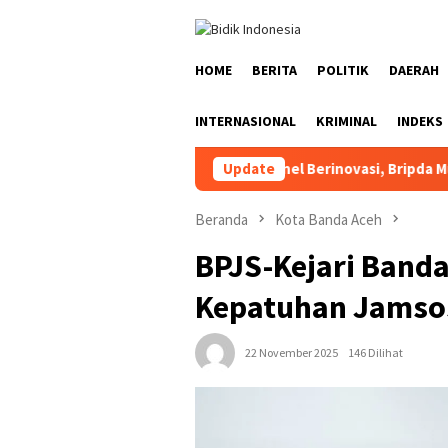
Loncat
ke
konten
HOME
BERITA
POLITIK
DAERAH
INTERNASIONAL
KRIMINAL
INDEKS
Wakapolri Dorong Personel Berinovasi, Bripda Muhammad Putra
Update
Beranda
Kota Banda Aceh
BPJS-Kejari Banda
Kepatuhan Jamso
22 November 2025
146 Dilihat