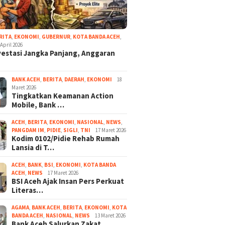
RITA
,
EKONOMI
,
GUBERNUR
,
KOTA BANDA ACEH
,
 April 2026
vestasi Jangka Panjang, Anggaran
BANK ACEH
,
BERITA
,
DAERAH
,
EKONOMI
18
Maret 2026
Tingkatkan Keamanan Action
Mobile, Bank …
ACEH
,
BERITA
,
EKONOMI
,
NASIONAL
,
NEWS
,
PANGDAM IM
,
PIDIE
,
SIGLI
,
TNI
17 Maret 2026
Kodim 0102/Pidie Rehab Rumah
Lansia di T…
ACEH
,
BANK
,
BSI
,
EKONOMI
,
KOTA BANDA
ACEH
,
NEWS
17 Maret 2026
BSI Aceh Ajak Insan Pers Perkuat
Literas…
AGAMA
,
BANK ACEH
,
BERITA
,
EKONOMI
,
KOTA
BANDA ACEH
,
NASIONAL
,
NEWS
13 Maret 2026
Bank Aceh Salurkan Zakat