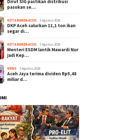
Dirut SIG pastikan distribusi
pasokan se…
KOTA BANDA ACEH
5 Agustus 2026
DKP Aceh salurkan 11,1 ton ikan
segar di…
KOTA BANDA ACEH
5 Agustus 2026
Menteri ESDM lantik Mawardi Nur
jadi Kep…
NEWS
5 Agustus 2026
Aceh Jaya terima dividen Rp5,48
miliar d…
OMI