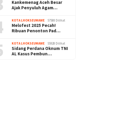
3
Kankemenag Aceh Besar
Ajak Penyuluh Agam…
4
KOTA LHOKSEUMAWE
57588 Dilihat
Melofest 2025 Pecah!
Ribuan Penonton Pad…
5
KOTA LHOKSEUMAWE
55928 Dilihat
Sidang Perdana Oknum TNI
AL Kasus Pembun…