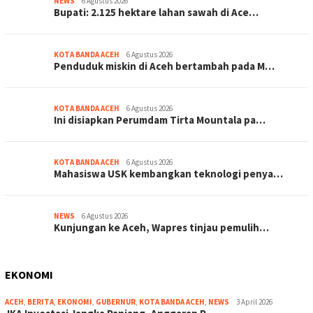
NEWS
6 Agustus 2026
Bupati: 2.125 hektare lahan sawah di Ace…
KOTA BANDA ACEH
6 Agustus 2026
Penduduk miskin di Aceh bertambah pada M…
KOTA BANDA ACEH
6 Agustus 2026
Ini disiapkan Perumdam Tirta Mountala pa…
KOTA BANDA ACEH
6 Agustus 2026
Mahasiswa USK kembangkan teknologi penya…
NEWS
6 Agustus 2026
Kunjungan ke Aceh, Wapres tinjau pemulih…
EKONOMI
ACEH
,
BERITA
,
EKONOMI
,
GUBERNUR
,
KOTA BANDA ACEH
,
NEWS
3 April 2026