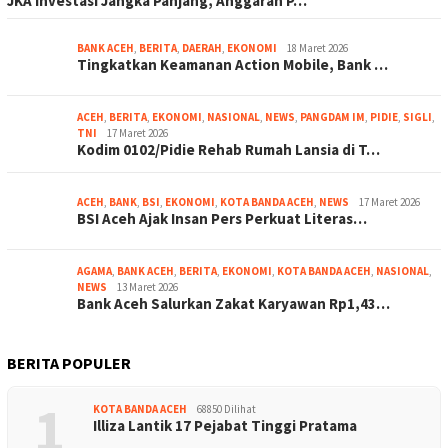
JKA Investasi Jangka Panjang, Anggaran P…
BANK ACEH
,
BERITA
,
DAERAH
,
EKONOMI
18 Maret 2026
Tingkatkan Keamanan Action Mobile, Bank …
ACEH
,
BERITA
,
EKONOMI
,
NASIONAL
,
NEWS
,
PANGDAM IM
,
PIDIE
,
SIGLI
,
TNI
17 Maret 2026
Kodim 0102/Pidie Rehab Rumah Lansia di T…
ACEH
,
BANK
,
BSI
,
EKONOMI
,
KOTA BANDA ACEH
,
NEWS
17 Maret 2026
BSI Aceh Ajak Insan Pers Perkuat Literas…
AGAMA
,
BANK ACEH
,
BERITA
,
EKONOMI
,
KOTA BANDA ACEH
,
NASIONAL
,
NEWS
13 Maret 2026
Bank Aceh Salurkan Zakat Karyawan Rp1,43…
BERITA POPULER
1
KOTA BANDA ACEH
68850 Dilihat
Illiza Lantik 17 Pejabat Tinggi Pratama