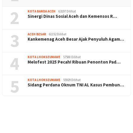
2
KOTA BANDA ACEH
63197 Dilihat
Sinergi Dinas Sosial Aceh dan Kemensos R…
3
ACEH BESAR
61152 Dilihat
Kankemenag Aceh Besar Ajak Penyuluh Agam…
4
KOTA LHOKSEUMAWE
57588 Dilihat
Melofest 2025 Pecah! Ribuan Penonton Pad…
5
KOTA LHOKSEUMAWE
55929 Dilihat
Sidang Perdana Oknum TNI AL Kasus Pembun…