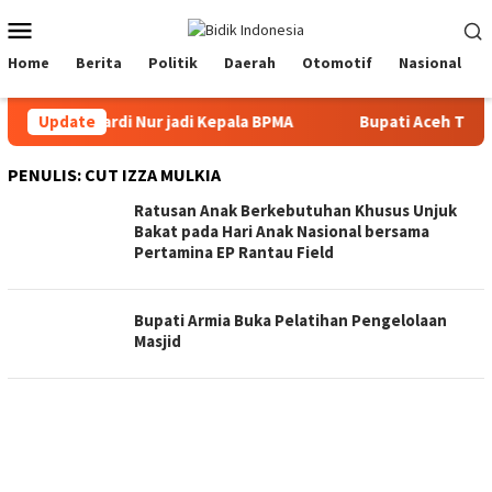
Loncat
Menu
ke
Mobile
konten
Home
Berita
Politik
Daerah
Otomotif
Nasional
ntik Mawardi Nur jadi Kepala BPMA
Update
Bupati Aceh Timur per
PENULIS:
CUT IZZA MULKIA
Ratusan Anak Berkebutuhan Khusus Unjuk
Bakat pada Hari Anak Nasional bersama
Pertamina EP Rantau Field
Bupati Armia Buka Pelatihan Pengelolaan
Masjid