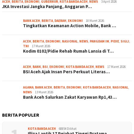
ACEH
,
BERITA
,
EKONOMI
,
GUBERNUR
,
KOTA BANDA ACEH
,
NEWS
3 April 2026
JKA Investasi Jangka Panjang, Anggaran P…
BANK ACEH
,
BERITA
,
DAERAH
,
EKONOMI
18 Maret 2026
Tingkatkan Keamanan Action Mobile, Bank …
ACEH
,
BERITA
,
EKONOMI
,
NASIONAL
,
NEWS
,
PANGDAM IM
,
PIDIE
,
SIGLI
,
TNI
17 Maret 2026
Kodim 0102/Pidie Rehab Rumah Lansia di T…
ACEH
,
BANK
,
BSI
,
EKONOMI
,
KOTA BANDA ACEH
,
NEWS
17 Maret 2026
BSI Aceh Ajak Insan Pers Perkuat Literas…
AGAMA
,
BANK ACEH
,
BERITA
,
EKONOMI
,
KOTA BANDA ACEH
,
NASIONAL
,
NEWS
13 Maret 2026
Bank Aceh Salurkan Zakat Karyawan Rp1,43…
BERITA POPULER
KOTA BANDA ACEH
68854 Dilihat
Illiza Lantik 17 Pejabat Tinggi Pratama