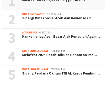
1
2
KOTA BANDA ACEH
63198 Dilihat
Sinergi Dinas Sosial Aceh dan Kemensos R…
3
ACEH BESAR
61152 Dilihat
Kankemenag Aceh Besar Ajak Penyuluh Agam…
4
KOTA LHOKSEUMAWE
57588 Dilihat
Melofest 2025 Pecah! Ribuan Penonton Pad…
5
KOTA LHOKSEUMAWE
55929 Dilihat
Sidang Perdana Oknum TNI AL Kasus Pembun…