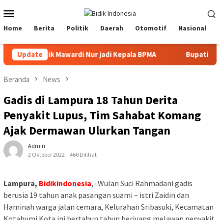
Loncat
Menu
ke
Mobile
konten
Home
Berita
Politik
Daerah
Otomotif
Nasional
ESDM lantik Mawardi Nur jadi Kepala BPMA
Update
Bupati Aceh T
Beranda
News
Gadis di Lampura 18 Tahun Derita
Penyakit Lupus, Tim Sahabat Komang
Ajak Dermawan Ulurkan Tangan
Admin
2 Oktober 2022
460 Dilihat
Lampura,
Bidikindonesia
,- Wulan Suci Rahmadani gadis
berusia 19 tahun anak pasangan suami – istri Zaidin dan
Haminah warga jalan cemara, Kelurahan Sribasuki, Kecamatan
Kotabumi Kota ini bertahun tahun berjuang melawan penyakit