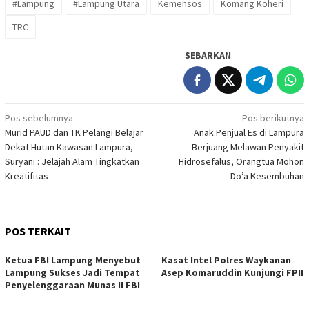
#Lampung
#Lampung Utara
Kemensos
Komang Koheri
TRC
SEBARKAN
Navigasi
Pos sebelumnya
Pos berikutnya
Murid PAUD dan TK Pelangi Belajar
Anak Penjual Es di Lampura
pos
Dekat Hutan Kawasan Lampura,
Berjuang Melawan Penyakit
Suryani : Jelajah Alam Tingkatkan
Hidrosefalus, Orangtua Mohon
Kreatifitas
Do’a Kesembuhan
POS TERKAIT
Ketua FBI Lampung Menyebut
Kasat Intel Polres Waykanan
Lampung Sukses Jadi Tempat
Asep Komaruddin Kunjungi FPII
Penyelenggaraan Munas II FBI