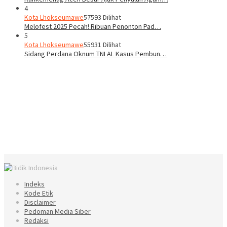
4
Kota Lhokseumawe
57593 Dilihat
Melofest 2025 Pecah! Ribuan Penonton Pad…
5
Kota Lhokseumawe
55931 Dilihat
Sidang Perdana Oknum TNI AL Kasus Pembun…
Indeks
Kode Etik
Disclaimer
Pedoman Media Siber
Redaksi