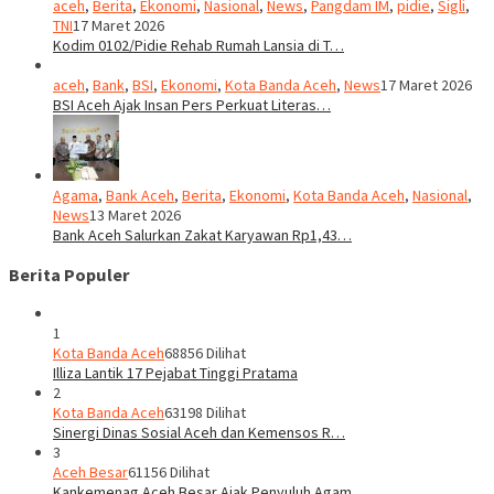
aceh
,
Berita
,
Ekonomi
,
Nasional
,
News
,
Pangdam IM
,
pidie
,
Sigli
,
TNI
17 Maret 2026
Kodim 0102/Pidie Rehab Rumah Lansia di T…
aceh
,
Bank
,
BSI
,
Ekonomi
,
Kota Banda Aceh
,
News
17 Maret 2026
BSI Aceh Ajak Insan Pers Perkuat Literas…
Agama
,
Bank Aceh
,
Berita
,
Ekonomi
,
Kota Banda Aceh
,
Nasional
,
News
13 Maret 2026
Bank Aceh Salurkan Zakat Karyawan Rp1,43…
Berita Populer
1
Kota Banda Aceh
68856 Dilihat
Illiza Lantik 17 Pejabat Tinggi Pratama
2
Kota Banda Aceh
63198 Dilihat
Sinergi Dinas Sosial Aceh dan Kemensos R…
3
Aceh Besar
61156 Dilihat
Kankemenag Aceh Besar Ajak Penyuluh Agam…