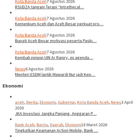
Kota Banda Aceh
7 Agustus 2026
RSUDZA tangani Terapi “Intrathecal…
Kota Banda Aceh
7 Agustus 2026
Kemenkum Aceh dan Aceh Besar perkuat pro…
Kota Banda Aceh
7 Agustus 2026
Bupati Aceh Besar motivasi peserta Paski…
Kota Banda Aceh
7 Agustus 2026
Kembali pimpin UIN Ar Raniry, ini agenda…
News
6 Agustus 2026
Menteri ESDM lantik Mawardi Nur jadi Kep…
Ekonomi
aceh
,
Berita
,
Ekonomi
,
Gubernur
,
Kota Banda Aceh
,
News
3 April
2026
JKA Investasi Jangka Panjang, Anggaran P…
Bank Aceh
,
Berita
,
Daerah
,
Ekonomi
18 Maret 2026
Tingkatkan Keamanan Action Mobile, Bank …