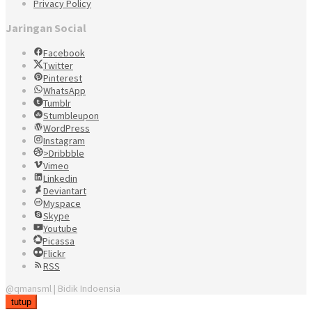
Privacy Policy
Jaringan Social
Facebook
Twitter
Pinterest
WhatsApp
Tumblr
Stumbleupon
WordPress
Instagram
>Dribbble
Vimeo
Linkedin
Deviantart
Myspace
Skype
Youtube
Picassa
Flickr
RSS
@qmansml | Bidik Indoensia
tutup