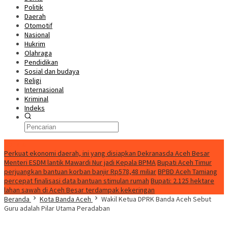
Politik
Daerah
Otomotif
Nasional
Hukrim
Olahraga
Pendidikan
Sosial dan budaya
Religi
Internasional
Kriminal
Indeks
Update
Perkuat ekonomi daerah, ini yang disiapkan Dekranasda Aceh Besar
Menteri ESDM lantik Mawardi Nur jadi Kepala BPMA
Bupati Aceh Timur
perjuangkan bantuan korban banjir Rp578,48 miliar
BPBD Aceh Tamiang
percepat finalisasi data bantuan stimulan rumah
Bupati: 2.125 hektare
lahan sawah di Aceh Besar terdampak kekeringan
Beranda
Kota Banda Aceh
Wakil Ketua DPRK Banda Aceh Sebut
Guru adalah Pilar Utama Peradaban