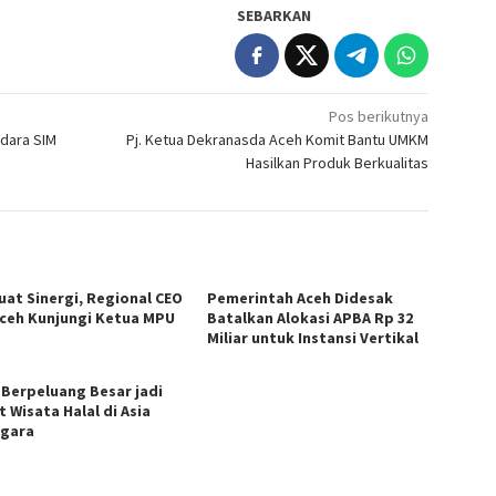
SEBARKAN
Pos berikutnya
ndara SIM
Pj. Ketua Dekranasda Aceh Komit Bantu UMKM
Hasilkan Produk Berkualitas
uat Sinergi, Regional CEO
Pemerintah Aceh Didesak
Aceh Kunjungi Ketua MPU
Batalkan Alokasi APBA Rp 32
Miliar untuk Instansi Vertikal
 Berpeluang Besar jadi
 Wisata Halal di Asia
gara