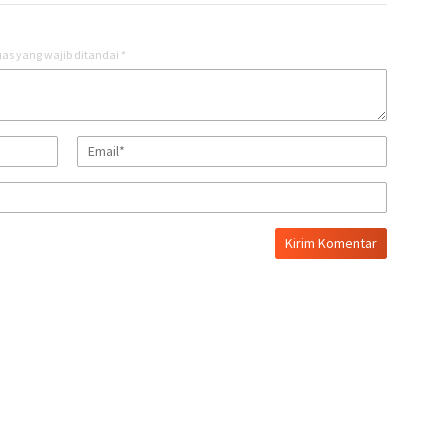
as yang wajib ditandai
*