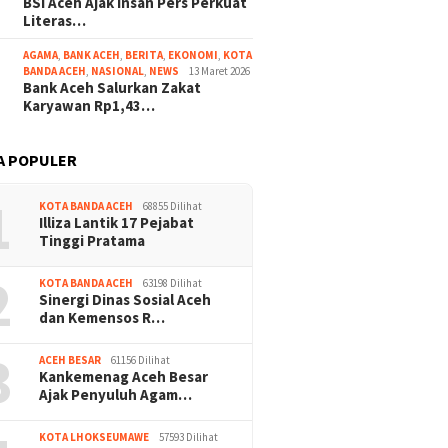
BSI Aceh Ajak Insan Pers Perkuat
Literas…
AGAMA
,
BANK ACEH
,
BERITA
,
EKONOMI
,
KOTA
BANDA ACEH
,
NASIONAL
,
NEWS
13 Maret 2026
Bank Aceh Salurkan Zakat
Karyawan Rp1,43…
A POPULER
1
KOTA BANDA ACEH
68855 Dilihat
Illiza Lantik 17 Pejabat
Tinggi Pratama
2
KOTA BANDA ACEH
63198 Dilihat
Sinergi Dinas Sosial Aceh
dan Kemensos R…
3
ACEH BESAR
61156 Dilihat
Kankemenag Aceh Besar
Ajak Penyuluh Agam…
KOTA LHOKSEUMAWE
57593 Dilihat