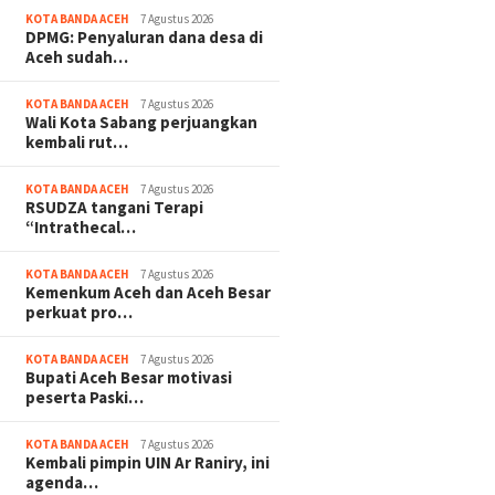
KOTA BANDA ACEH
7 Agustus 2026
DPMG: Penyaluran dana desa di
Aceh sudah…
KOTA BANDA ACEH
7 Agustus 2026
Wali Kota Sabang perjuangkan
kembali rut…
KOTA BANDA ACEH
7 Agustus 2026
RSUDZA tangani Terapi
“Intrathecal…
KOTA BANDA ACEH
7 Agustus 2026
Kemenkum Aceh dan Aceh Besar
perkuat pro…
KOTA BANDA ACEH
7 Agustus 2026
Bupati Aceh Besar motivasi
peserta Paski…
KOTA BANDA ACEH
7 Agustus 2026
Kembali pimpin UIN Ar Raniry, ini
agenda…