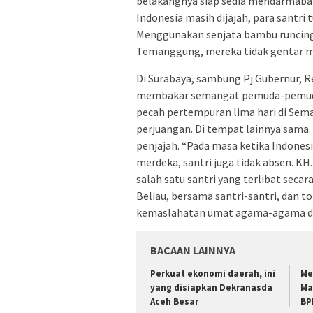
belakangnya siap sedia mendarmabak
Indonesia masih dijajah, para santri
Menggunakan senjata bambu runcing y
Temanggung, mereka tidak gentar m
Di Surabaya, sambung Pj Gubernur, Re
membakar semangat pemuda-pemuda 
pecah pertempuran lima hari di Semar
perjuangan. Di tempat lainnya sama.
penjajah. “Pada masa ketika Indones
merdeka, santri juga tidak absen. K
salah satu santri yang terlibat seca
Beliau, bersama santri-santri, dan
kemaslahatan umat agama-agama di I
BACAAN LAINNYA
Perkuat ekonomi daerah, ini
Me
yang disiapkan Dekranasda
Ma
Aceh Besar
BP