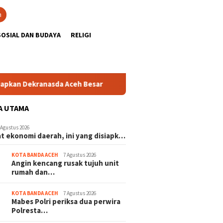
n
SOSIAL DAN BUDAYA
RELIGI
ranasda Aceh Besar
Menteri ESDM lantik Mawardi Nur jadi
A UTAMA
 Agustus 2026
t ekonomi daerah, ini yang disiapk…
KOTA BANDA ACEH
7 Agustus 2026
Angin kencang rusak tujuh unit
rumah dan…
KOTA BANDA ACEH
7 Agustus 2026
Mabes Polri periksa dua perwira
Polresta…