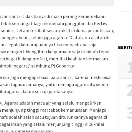
tan santri tidak hanya di masa perang kemerdekaan,
 lebih semangat lagi memenuhi panggilan lbu Pertiwi.
sendiri, tetapi terlibat secara aktif di dunia perpolitikan,
u pengetahuan, selain juga agama. “Catatan-catatan di
an segala kemampuannya bisa menjadi apa saja.
BERIT
nya dengan bidang ilmu keagamaan saja tidaklah tepat.
berbagai bidang profesi, memiliki keahlian bermacam-
mpin negara,” sambung Pj Gubernur.
nur juga mengapresiasi para santri, karena meski bisa
akan tugas utamanya, yaitu menjaga agama itu sendiri.
ilai agama dalam setiap perilakunya.
i, Agama adalah mata air yang selalu mengalirkan
an menjunjung tinggi martabat kemanusiaan. Menjaga
afs adalah salah satu tujuan diturunkannya agama di
agai insan yang selalu menjunjung tinggi nilai-nilai
gi nilai-nilai kemanusiaan.