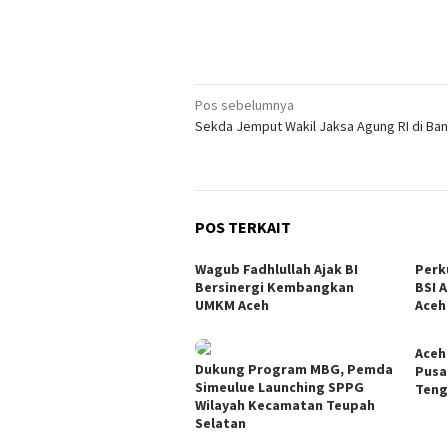
Navigasi
Pos sebelumnya
Sekda Jemput Wakil Jaksa Agung RI di Ba
pos
POS TERKAIT
Wagub Fadhlullah Ajak BI
Perk
Bersinergi Kembangkan
BSI 
UMKM Aceh
Aceh
Aceh
Dukung Program MBG, Pemda
Pusat
Simeulue Launching SPPG
Teng
Wilayah Kecamatan Teupah
Selatan