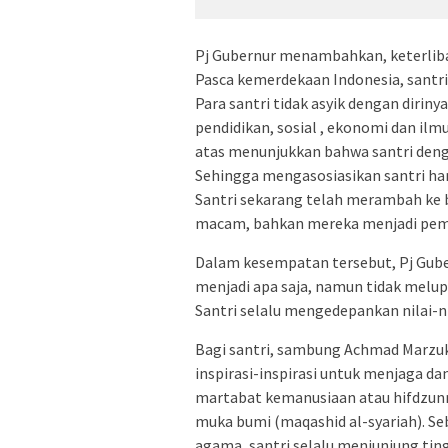
Pj Gubernur menambahkan, keterliba
Pasca kemerdekaan Indonesia, santri
Para santri tidak asyik dengan dirinya 
pendidikan, sosial , ekonomi dan ilm
atas menunjukkan bahwa santri deng
Sehingga mengasosiasikan santri ha
Santri sekarang telah merambah ke 
macam, bahkan mereka menjadi pemi
Dalam kesempatan tersebut, Pj Guber
menjadi apa saja, namun tidak melup
Santri selalu mengedepankan nilai-n
Bagi santri, sambung Achmad Marzuk
inspirasi-inspirasi untuk menjaga d
martabat kemanusiaan atau hifdzunn
muka bumi (maqashid al-syariah). Seb
agama, santri selalu menjunjung ting