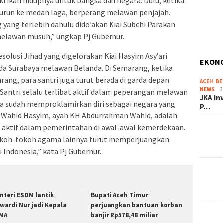
tikan hidupnya untuk bangsa dan negara. Dulu, ketika
 turun ke medan laga, berperang melawan penjajah.
ang terlebih dahulu dido’akan Kiai Subchi Parakan
elawan musuh,” ungkap Pj Gubernur.
solusi Jihad yang digelorakan Kiai Hasyim Asy’ari
EKON
Surabaya melawan Belanda. Di Semarang, ketika
ang, para santri juga turut berada di garda depan
ACEH
,
BE
NEWS
3
 Santri selalu terlibat aktif dalam peperangan melawan
JKA In
ia sudah memproklamirkan diri sebagai negara yang
P…
H. Wahid Hasyim, ayah KH Abdurrahman Wahid, adalah
ra aktif dalam pemerintahan di awal-awal kemerdekaan.
 tokoh-tokoh agama lainnya turut memperjuangkan
ndonesia,” kata Pj Gubernur.
nteri ESDM lantik
Bupati Aceh Timur
wardi Nur jadi Kepala
perjuangkan bantuan korban
MA
banjir Rp578,48 miliar