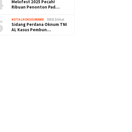
4
Melofest 2025 Pecah!
Ribuan Penonton Pad…
5
KOTA LHOKSEUMAWE
55931 Dilihat
Sidang Perdana Oknum TNI
AL Kasus Pembun…