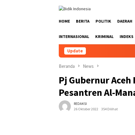
Loncat
ke
konten
HOME
BERITA
POLITIK
DAERAH
INTERNASIONAL
KRIMINAL
INDEKS
Update
Beranda
News
Pj Gubernur Aceh I
Pesantren Al-Man
REDAKSI
26 Oktober 2022
354 Dilihat