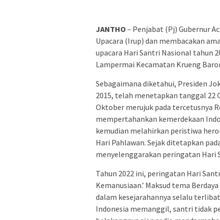
JANTHO
– Penjabat (Pj) Gubernur A
Upacara (Irup) dan membacakan ama
upacara Hari Santri Nasional tahun 
Lampermai Kecamatan Krueng Barona 
Sebagaimana diketahui, Presiden Jo
2015, telah menetapkan tanggal 22 O
Oktober merujuk pada tercetusnya Re
mempertahankan kemerdekaan Indonesi
kemudian melahirkan peristiwa heroi
Hari Pahlawan. Sejak ditetapkan pada
menyelenggarakan peringatan Hari Sa
Tahun 2022 ini, peringatan Hari Sa
Kemanusiaan.’ Maksud tema Berdaya
dalam kesejarahannya selalu terlibat
Indonesia memanggil, santri tidak p