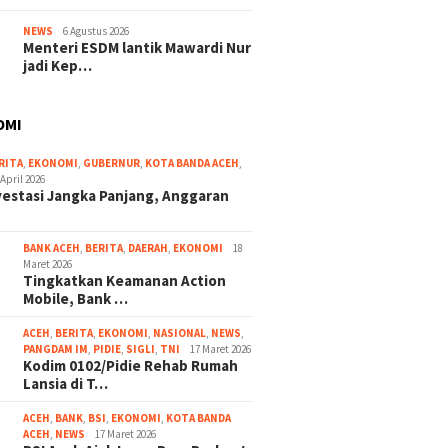
NEWS
6 Agustus 2026
Menteri ESDM lantik Mawardi Nur
jadi Kep…
OMI
RITA
,
EKONOMI
,
GUBERNUR
,
KOTA BANDA ACEH
,
 April 2026
vestasi Jangka Panjang, Anggaran
BANK ACEH
,
BERITA
,
DAERAH
,
EKONOMI
18
Maret 2026
Tingkatkan Keamanan Action
Mobile, Bank …
ACEH
,
BERITA
,
EKONOMI
,
NASIONAL
,
NEWS
,
PANGDAM IM
,
PIDIE
,
SIGLI
,
TNI
17 Maret 2026
Kodim 0102/Pidie Rehab Rumah
Lansia di T…
ACEH
,
BANK
,
BSI
,
EKONOMI
,
KOTA BANDA
ACEH
,
NEWS
17 Maret 2026