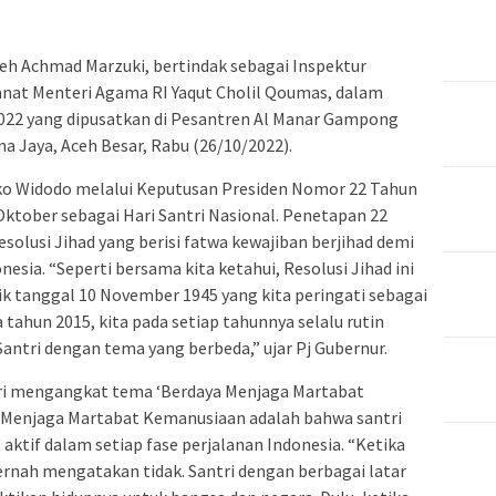
ceh Achmad Marzuki, bertindak sebagai Inspektur
nat Menteri Agama RI Yaqut Cholil Qoumas, dalam
2022 yang dipusatkan di Pesantren Al Manar Gampong
Jaya, Aceh Besar, Rabu (26/10/2022).
ko Widodo melalui Keputusan Presiden Nomor 22 Tahun
ktober sebagai Hari Santri Nasional. Penetapan 22
solusi Jihad yang berisi fatwa kewajiban berjihad demi
a. “Seperti bersama kita ketahui, Resolusi Jihad ini
k tanggal 10 November 1945 yang kita peringati sebagai
 tahun 2015, kita pada setiap tahunnya selalu rutin
ntri dengan tema yang berbeda,” ujar Pj Gubernur.
ntri mengangkat tema ‘Berdaya Menjaga Martabat
 Menjaga Martabat Kemanusiaan adalah bahwa santri
 aktif dalam setiap fase perjalanan Indonesia. “Ketika
ernah mengatakan tidak. Santri dengan berbagai latar