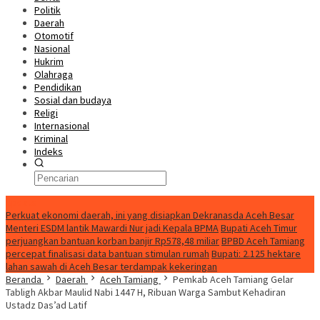
Politik
Daerah
Otomotif
Nasional
Hukrim
Olahraga
Pendidikan
Sosial dan budaya
Religi
Internasional
Kriminal
Indeks
Update
Perkuat ekonomi daerah, ini yang disiapkan Dekranasda Aceh Besar
Menteri ESDM lantik Mawardi Nur jadi Kepala BPMA
Bupati Aceh Timur
perjuangkan bantuan korban banjir Rp578,48 miliar
BPBD Aceh Tamiang
percepat finalisasi data bantuan stimulan rumah
Bupati: 2.125 hektare
lahan sawah di Aceh Besar terdampak kekeringan
Beranda
Daerah
Aceh Tamiang
Pemkab Aceh Tamiang Gelar
Tabligh Akbar Maulid Nabi 1447 H, Ribuan Warga Sambut Kehadiran
Ustadz Das’ad Latif