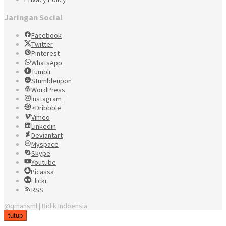
Jaringan Social
Facebook
Twitter
Pinterest
WhatsApp
Tumblr
Stumbleupon
WordPress
Instagram
>Dribbble
Vimeo
Linkedin
Deviantart
Myspace
Skype
Youtube
Picassa
Flickr
RSS
@qmansml | Bidik Indoensia
tutup