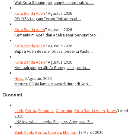
Wali Kota Sabang perjuangkan kembali rut…
Kota Banda Aceh
7 Agustus 2026
RSUDZA tangani Terapi “Intrathecal…
Kota Banda Aceh
7 Agustus 2026
Kemenkum Aceh dan Aceh Besar perkuat pro…
Kota Banda Aceh
7 Agustus 2026
Bupati Aceh Besar motivasi peserta Paski…
Kota Banda Aceh
7 Agustus 2026
Kembali pimpin UIN Ar Raniry, ini agenda…
News
6 Agustus 2026
Menteri ESDM lantik Mawardi Nur jadi Kep…
Ekonomi
aceh
,
Berita
,
Ekonomi
,
Gubernur
,
Kota Banda Aceh
,
News
3 April
2026
JKA Investasi Jangka Panjang, Anggaran P…
Bank Aceh
,
Berita
,
Daerah
,
Ekonomi
18 Maret 2026