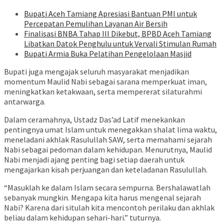
Bupati Aceh Tamiang Apresiasi Bantuan PMI untuk
Percepatan Pemulihan Layanan Air Bersih
Finalisasi BNBA Tahap III Dikebut, BPBD Aceh Tamiang
Libatkan Datok Penghulu untuk Vervali Stimulan Rumah
Bupati Armia Buka Pelatihan Pengelolaan Masjid
Bupati juga mengajak seluruh masyarakat menjadikan
momentum Maulid Nabi sebagai sarana memperkuat iman,
meningkatkan ketakwaan, serta mempererat silaturahmi
antarwarga.
Dalam ceramahnya, Ustadz Das’ad Latif menekankan
pentingnya umat Islam untuk menegakkan shalat lima waktu,
meneladani akhlak Rasulullah SAW, serta memahami sejarah
Nabi sebagai pedoman dalam kehidupan. Menurutnya, Maulid
Nabi menjadi ajang penting bagi setiap daerah untuk
mengajarkan kisah perjuangan dan keteladanan Rasulullah.
“Masuklah ke dalam Islam secara sempurna. Bershalawatlah
sebanyak mungkin. Mengapa kita harus mengenal sejarah
Nabi? Karena dari situlah kita mencontoh perilaku dan akhlak
beliau dalam kehidupan sehari-hari.” tuturnya.