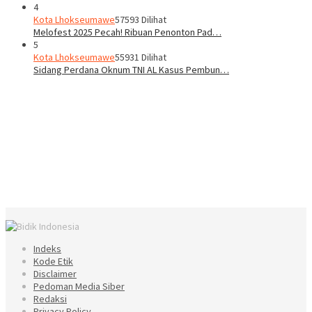
4
Kota Lhokseumawe
57593 Dilihat
Melofest 2025 Pecah! Ribuan Penonton Pad…
5
Kota Lhokseumawe
55931 Dilihat
Sidang Perdana Oknum TNI AL Kasus Pembun…
Indeks
Kode Etik
Disclaimer
Pedoman Media Siber
Redaksi
Privacy Policy