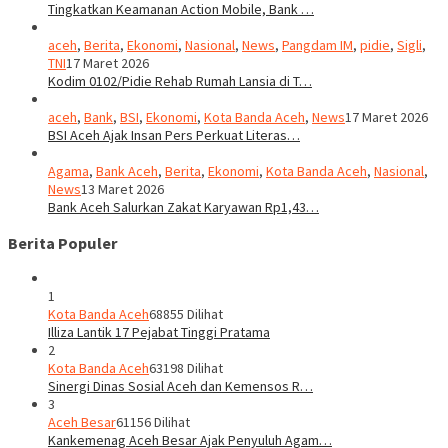
Tingkatkan Keamanan Action Mobile, Bank …
aceh
,
Berita
,
Ekonomi
,
Nasional
,
News
,
Pangdam IM
,
pidie
,
Sigli
,
TNI
17 Maret 2026
Kodim 0102/Pidie Rehab Rumah Lansia di T…
aceh
,
Bank
,
BSI
,
Ekonomi
,
Kota Banda Aceh
,
News
17 Maret 2026
BSI Aceh Ajak Insan Pers Perkuat Literas…
Agama
,
Bank Aceh
,
Berita
,
Ekonomi
,
Kota Banda Aceh
,
Nasional
,
News
13 Maret 2026
Bank Aceh Salurkan Zakat Karyawan Rp1,43…
Berita Populer
1
Kota Banda Aceh
68855 Dilihat
Illiza Lantik 17 Pejabat Tinggi Pratama
2
Kota Banda Aceh
63198 Dilihat
Sinergi Dinas Sosial Aceh dan Kemensos R…
3
Aceh Besar
61156 Dilihat
Kankemenag Aceh Besar Ajak Penyuluh Agam…